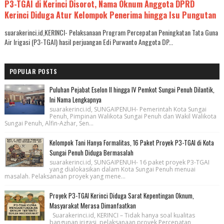
P3-TGAI di Kerinci Disorot, Nama Oknum Anggota DPRD
Kerinci Diduga Atur Kelompok Penerima hingga Isu Pungutan
suarakerinci.id,KERINCI- Pelaksanaan Program Percepatan Peningkatan Tata Guna
Air Irigasi (P3-TGAI) hasil perjuangan Edi Purwanto Anggota DP...
POPULAR POSTS
Puluhan Pejabat Eselon II hingga IV Pemkot Sungai Penuh Dilantik,
Ini Nama Lengkapnya
suarakerinci.id, SUNGAIPENUH- Pemerintah Kota Sungai
Penuh, Pimpinan Walikota Sungai Penuh dan Wakil Walikota
Sungai Penuh, Alfin-Azhar, Sen...
Kelompok Tani Hanya Formalitas, 16 Paket Proyek P3-TGAI di Kota
Sungai Penuh Diduga Bermasalah
suarakerinci.id, SUNGAIPENUH- 16 paket proyek P3-TGAI
yang dialokasikan dalam Kota Sungai Penuh menuai
masalah. Pelaksanaan proyek yang mene...
Proyek P3-TGAI Kerinci Diduga Sarat Kepentingan Oknum,
Masyarakat Merasa Dimanfaatkan
Suarakerinci.id, KERINCI – Tidak hanya soal kualitas
bangunan irigasi, pelaksanaan proyek Percepatan