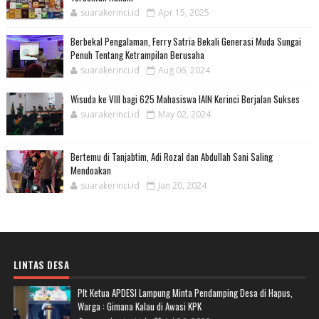
suarakerinci.id
Apr 15, 2025
Berbekal Pengalaman, Ferry Satria Bekali Generasi Muda Sungai
Penuh Tentang Ketrampilan Berusaha
suarakerinci.id
Aug 06, 2024
Wisuda ke VIII bagi 625 Mahasiswa IAIN Kerinci Berjalan Sukses
suarakerinci.id
May 02, 2024
Bertemu di Tanjabtim, Adi Rozal dan Abdullah Sani Saling
Mendoakan
suarakerinci.id
Jan 20, 2024
LINTAS DESA
Plt Ketua APDESI Lampung Minta Pendamping Desa di Hapus,
Warga : Gimana Kalau di Awasi KPK