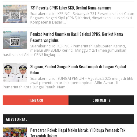
731 Peserta CPNS Lulus SKD, Berikut Nama-namanya
Suarakerinci.id, KERINCI- Sebanyak 731 Peserta seleksi Calon
Pegawai Negeri Sipil (CPNS) Kerinci, dinyatakan lulus seleksi
Kompetensi Dasar ...
Pemkab Kerinci Umumkan Hasil Seleksi CPNS, Berikut Nama
Peserta yang lulus
Suarakerinci.id, KERINCI- Pemerintah Kabupaten Kerinci,
melalui BKPSDMD Kerinci, Minggu (12/1) mengumumkan
hasil seleksi Akhir CPNS lingkup ...
Stagnan, Pemkot Sungai Penuh Bisa Lumpuh di Tangan Pejabat
Galau
Suarakerinci.id, SUNGAI PENUH – Agustus 2025 menjadi titik
awal penentuan arah kepemimpinan Alfin-Azhar di
Pemerintah Kota Sungai Penuh. Nam...
TERBARU
COMMENTS
ADVETORIAL
Peredaran Rokok Illegal Makin Marak, YI Diduga Pemasok Tak
Tersentuh Hukum