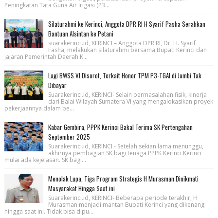
Peningkatan Tata Guna Air Irigasi (P3...
Silaturahmi ke Kerinci, Anggota DPR RI H Syarif Pasha Serahkan
Bantuan Alsintan ke Petani
suarakerinci.id, KERINCI – Anggota DPR RI, Dr. H. Syarif
Fasha, melakukan silaturahmi bersama Bupati Kerinci dan
jajaran Pemerintah Daerah K...
Lagi BWSS VI Disorot, Terkait Honor TPM P3-TGAI di Jambi Tak
Dibayar
Suarakerinci.id, KERINCI- Selain permasalahan fisik, kinerja
dari Balai Wilayah Sumatera VI yang mengalokasikan proyek
pekerjaannya dalam be...
Kabar Gembira, PPPK Kerinci Bakal Terima SK Pertengahan
September 2025
Suarakerinci.id, KERINCI - Setelah sekian lama menunggu,
akhirnya pembagian SK bagi tenaga PPPK Kerinci Kerinci
mulai ada kejelasan. SK bagi...
Menolak Lupa, Tiga Program Strategis H Murasman Dinikmati
Masyarakat Hingga Saat ini
Suarakerinci.id, KERINCI- Beberapa periode terakhir, H
Murasman menjadi mantan Bupati Kerinci yang dikenang
hingga saat ini. Tidak bisa dipu...