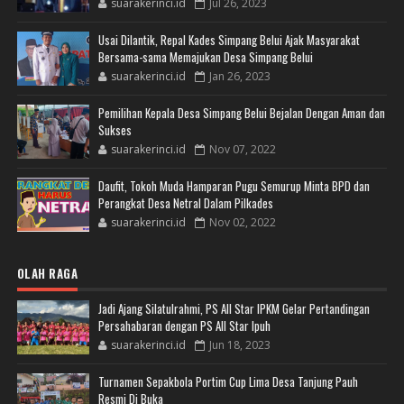
suarakerinci.id
Jul 26, 2023
Usai Dilantik, Repal Kades Simpang Belui Ajak Masyarakat
Bersama-sama Memajukan Desa Simpang Belui
suarakerinci.id
Jan 26, 2023
Pemilihan Kepala Desa Simpang Belui Bejalan Dengan Aman dan
Sukses
suarakerinci.id
Nov 07, 2022
Daufit, Tokoh Muda Hamparan Pugu Semurup Minta BPD dan
Perangkat Desa Netral Dalam Pilkades
suarakerinci.id
Nov 02, 2022
OLAH RAGA
Jadi Ajang Silatulrahmi, PS All Star IPKM Gelar Pertandingan
Persahabaran dengan PS All Star Ipuh
suarakerinci.id
Jun 18, 2023
Turnamen Sepakbola Portim Cup Lima Desa Tanjung Pauh
Resmi Di Buka