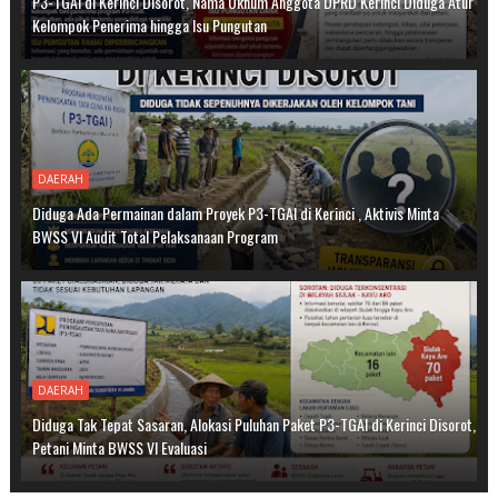
P3-TGAI di Kerinci Disorot, Nama Oknum Anggota DPRD Kerinci Diduga Atur
Kelompok Penerima hingga Isu Pungutan
DAERAH
Diduga Ada Permainan dalam Proyek P3-TGAI di Kerinci , Aktivis Minta
BWSS VI Audit Total Pelaksanaan Program
DAERAH
Diduga Tak Tepat Sasaran, Alokasi Puluhan Paket P3-TGAI di Kerinci Disorot,
Petani Minta BWSS VI Evaluasi