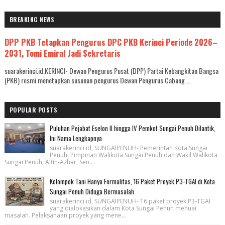
BREAKING NEWS
DPP PKB Tetapkan Pengurus DPC PKB Kerinci Periode 2026–
2031, Tomi Emiral Jadi Sekretaris
suarakerinci.id,KERINCI- Dewan Pengurus Pusat (DPP) Partai Kebangkitan Bangsa
(PKB) resmi menetapkan susunan pengurus Dewan Pengurus Cabang ...
POPULAR POSTS
Puluhan Pejabat Eselon II hingga IV Pemkot Sungai Penuh Dilantik,
Ini Nama Lengkapnya
suarakerinci.id, SUNGAIPENUH- Pemerintah Kota Sungai
Penuh, Pimpinan Walikota Sungai Penuh dan Wakil Walikota
Sungai Penuh, Alfin-Azhar, Sen...
Kelompok Tani Hanya Formalitas, 16 Paket Proyek P3-TGAI di Kota
Sungai Penuh Diduga Bermasalah
suarakerinci.id, SUNGAIPENUH- 16 paket proyek P3-TGAI
yang dialokasikan dalam Kota Sungai Penuh menuai
masalah. Pelaksanaan proyek yang mene...