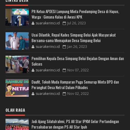
LINTAS DESA
Plt Ketua APDESI Lampung Minta Pendamping Desa di Hapus,
Warga : Gimana Kalau di Awasi KPK
suarakerinci.id
Jul 26, 2023
Usai Dilantik, Repal Kades Simpang Belui Ajak Masyarakat
Bersama-sama Memajukan Desa Simpang Belui
suarakerinci.id
Jan 26, 2023
Pemilihan Kepala Desa Simpang Belui Bejalan Dengan Aman dan
Sukses
suarakerinci.id
Nov 07, 2022
Daufit, Tokoh Muda Hamparan Pugu Semurup Minta BPD dan
Perangkat Desa Netral Dalam Pilkades
suarakerinci.id
Nov 02, 2022
OLAH RAGA
Jadi Ajang Silatulrahmi, PS All Star IPKM Gelar Pertandingan
Persahabaran dengan PS All Star Ipuh