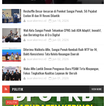
Reshuffle Besar-besaran di Pemkot Sungai Penuh, 56 Pejabat
Eselon III dan IV Resmi Dilantik
suarakerinci.id
Jun 18, 2026
Wali Kota Sungai Penuh Tekankan CPNS Jadi ASN Adaptif, Inovatif,
dan Berintegritas di Era Digital
suarakerinci.id
Jun 03, 2026
Diterima Walikota Alfin, Sungai Penuh Kembali Raih WTP ke-14,
Bukti Konsistensi Tata Kelola Keuangan Daerah
suarakerinci.id
Jun 02, 2026
Wako Alfin Lantik Dewan Pengawas Baru PDAM Tirta Khayangan,
Fokus Tingkatkan Kualitas Layanan Air Bersih
suarakerinci.id
Jun 01, 2026
POLITIK
VIEW MORE
POLITIK