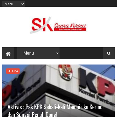
UTAMA
Aktivis : Pak KPK Sekali-kali Mampir ke Kerinci
dan Sungai Penuh Dong!