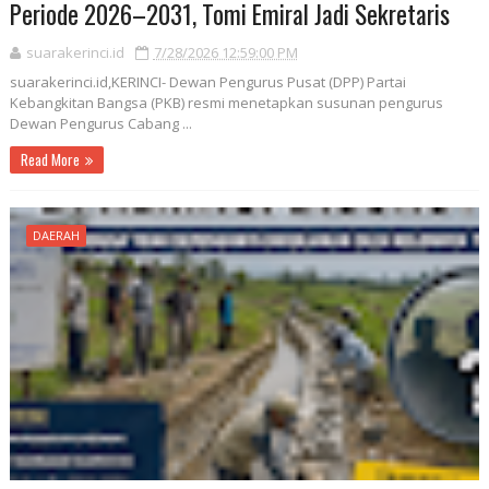
Periode 2026–2031, Tomi Emiral Jadi Sekretaris
suarakerinci.id
7/28/2026 12:59:00 PM
suarakerinci.id,KERINCI- Dewan Pengurus Pusat (DPP) Partai
Kebangkitan Bangsa (PKB) resmi menetapkan susunan pengurus
Dewan Pengurus Cabang ...
Read More
DAERAH