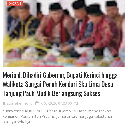
DAERAH
Meriah!, Dihadiri Gubernur, Bupati Kerinci hingga
Walikota Sungai Penuh Kenduri Sko Lima Desa
Tanjung Pauh Mudik Berlangsung Sukses
suarakerinci.id
7/05/2026 07:03:00 PM
suarakerinci.id,KERINCI- Gubernur Jambi, Al Haris, menegaskan
komitmen Pemerintah Provinsi Jambi untuk menjaga kelestarian
budaya sekaligus ...