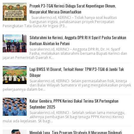
Proyek P3-TGAI Kerinci Diduga Sarat Kepentingan Oknum,
Masyarakat Merasa Dimanfaatkan
Suarakerinci.id, KERINCI – Tidak hanya soal kualitas
bangunan irigasi, pelaksanaan proyek Percepatan
Peningkatan Tata Guna Air Irigasi (P3...
Silaturahmi ke Kerinci, Anggota DPR RI H Syarif Pasha Serahkan
Bantuan Alsintan ke Petani
suarakerinci.id, KERINCI – Anggota DPR RI, Dr. H. Syarif
Fasha, melakukan silaturahmi bersama Bupati Kerinci dan
jajaran Pemerintah Daerah K...
Lagi BWSS VI Disorot, Terkait Honor TPM P3-TGAI di Jambi Tak
Dibayar
Suarakerinci.id, KERINCI- Selain permasalahan fisik, kinerja
dari Balai Wilayah Sumatera VI yang mengalokasikan proyek
pekerjaannya dalam be...
Kabar Gembira, PPPK Kerinci Bakal Terima SK Pertengahan
September 2025
Suarakerinci.id, KERINCI - Setelah sekian lama menunggu,
akhirnya pembagian SK bagi tenaga PPPK Kerinci Kerinci
mulai ada kejelasan. SK bagi...
Menolak Lupa, Tiga Program Strategis H Murasman Dinikmati