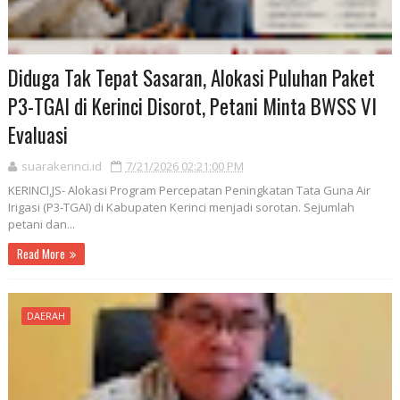
Diduga Tak Tepat Sasaran, Alokasi Puluhan Paket
P3-TGAI di Kerinci Disorot, Petani Minta BWSS VI
Evaluasi
suarakerinci.id
7/21/2026 02:21:00 PM
KERINCI,JS- Alokasi Program Percepatan Peningkatan Tata Guna Air
Irigasi (P3-TGAI) di Kabupaten Kerinci menjadi sorotan. Sejumlah
petani dan...
Read More
DAERAH