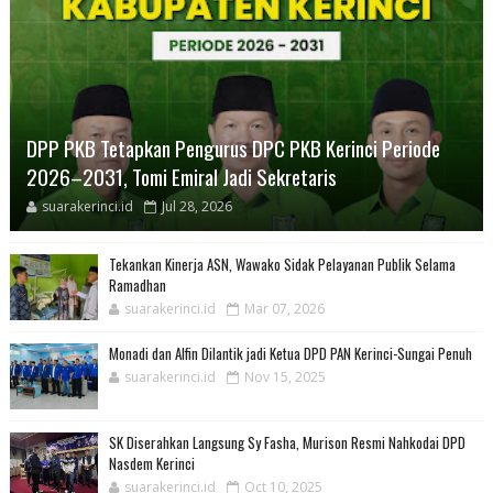
DPP PKB Tetapkan Pengurus DPC PKB Kerinci Periode
2026–2031, Tomi Emiral Jadi Sekretaris
suarakerinci.id
Jul 28, 2026
Tekankan Kinerja ASN, Wawako Sidak Pelayanan Publik Selama
Ramadhan
suarakerinci.id
Mar 07, 2026
Monadi dan Alfin Dilantik jadi Ketua DPD PAN Kerinci-Sungai Penuh
suarakerinci.id
Nov 15, 2025
SK Diserahkan Langsung Sy Fasha, Murison Resmi Nahkodai DPD
Nasdem Kerinci
suarakerinci.id
Oct 10, 2025