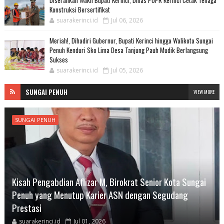
Diserahkan Wakil Bupati Kerinci, Dinas PUPR Kerinci Cetak Tenaga
Konstruksi Bersertifikat
suarakerinci.id
Jul 06, 2026
Meriah!, Dihadiri Gubernur, Bupati Kerinci hingga Walikota Sungai
Penuh Kenduri Sko Lima Desa Tanjung Pauh Mudik Berlangsung
Sukses
suarakerinci.id
Jul 05, 2026
SUNGAI PENUH
VIEW MORE
SUNGAI PENUH
Kisah Pengabdian Aflizar M, Birokrat Senior Kota Sungai
Penuh yang Menutup Karier ASN dengan Segudang
Prestasi
suarakerinci.id
Jul 01, 2026