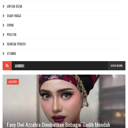
LINTAS DESA
OLAH RAGA
OPINI
POLITIK
SUNGAI PENUH
UTAMA
JAMBI
VIEW MORE
JAMBI
Fany Dwi Azzahra Dinobatkan Sebagai Gadih Mendah