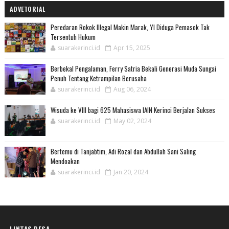
ADVETORIAL
Peredaran Rokok Illegal Makin Marak, YI Diduga Pemasok Tak
Tersentuh Hukum
suarakerinci.id
Apr 15, 2025
Berbekal Pengalaman, Ferry Satria Bekali Generasi Muda Sungai
Penuh Tentang Ketrampilan Berusaha
suarakerinci.id
Aug 06, 2024
Wisuda ke VIII bagi 625 Mahasiswa IAIN Kerinci Berjalan Sukses
suarakerinci.id
May 02, 2024
Bertemu di Tanjabtim, Adi Rozal dan Abdullah Sani Saling
Mendoakan
suarakerinci.id
Jan 20, 2024