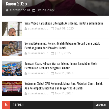
Kincai 2025
suarakerinci.id
Oct 29, 2025
Viral Video Karaokean Ditengah Aksi Demo, Ini Kata edminuddin
suarakerinci.id
Sept 01, 2025
Sering Dikunjungi, Kerinci Malah Kebagian Secuil Dana Untuk
Pembangunan dari Provinsi Jambi
suarakerinci.id
Jul 18, 2025
Tumpah Ruah, Ribuan Warga Tebing Tinggi Tanjabbar Hadiri
Pertemuan Terbuka dengan H Alharis
suarakerinci.id
Nov 11, 2024
Sudirman Sebut SAD Kelompok Minoritas, Abdullah Sani : Tidak
Ada Kelompok Minoritas dan Mayoritas di Jambi
suarakerinci.id
Nov 11, 2024
DAERAH
VIEW MORE