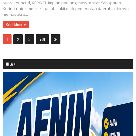
suarakerinci.id, KERINCI- Impian panjang masyarakat Kabupaten
Kerinci untuk memiliki rumah sakit milik pemerintah daerah akhirnya
memasuki b...
Read More
1
2
3
701
IKLAN