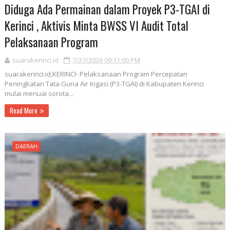
Diduga Ada Permainan dalam Proyek P3-TGAI di
Kerinci , Aktivis Minta BWSS VI Audit Total
Pelaksanaan Program
suarakerinci.id
7/27/2026 09:11:00 PM
suarakerinci.id,KERINCI- Pelaksanaan Program Percepatan
Peningkatan Tata Guna Air Irigasi (P3-TGAI) di Kabupaten Kerinci
mulai menuai sorota...
Read More
DAERAH