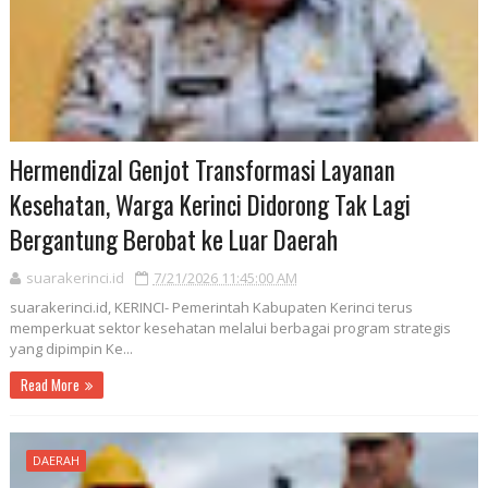
Hermendizal Genjot Transformasi Layanan
Kesehatan, Warga Kerinci Didorong Tak Lagi
Bergantung Berobat ke Luar Daerah
suarakerinci.id
7/21/2026 11:45:00 AM
suarakerinci.id, KERINCI- Pemerintah Kabupaten Kerinci terus
memperkuat sektor kesehatan melalui berbagai program strategis
yang dipimpin Ke...
Read More
DAERAH