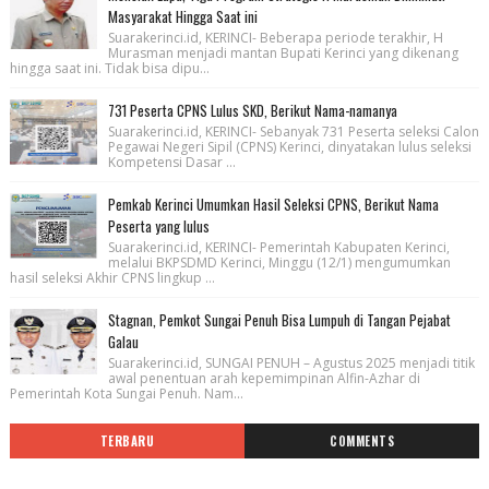
Masyarakat Hingga Saat ini
Suarakerinci.id, KERINCI- Beberapa periode terakhir, H
Murasman menjadi mantan Bupati Kerinci yang dikenang
hingga saat ini. Tidak bisa dipu...
731 Peserta CPNS Lulus SKD, Berikut Nama-namanya
Suarakerinci.id, KERINCI- Sebanyak 731 Peserta seleksi Calon
Pegawai Negeri Sipil (CPNS) Kerinci, dinyatakan lulus seleksi
Kompetensi Dasar ...
Pemkab Kerinci Umumkan Hasil Seleksi CPNS, Berikut Nama
Peserta yang lulus
Suarakerinci.id, KERINCI- Pemerintah Kabupaten Kerinci,
melalui BKPSDMD Kerinci, Minggu (12/1) mengumumkan
hasil seleksi Akhir CPNS lingkup ...
Stagnan, Pemkot Sungai Penuh Bisa Lumpuh di Tangan Pejabat
Galau
Suarakerinci.id, SUNGAI PENUH – Agustus 2025 menjadi titik
awal penentuan arah kepemimpinan Alfin-Azhar di
Pemerintah Kota Sungai Penuh. Nam...
TERBARU
COMMENTS