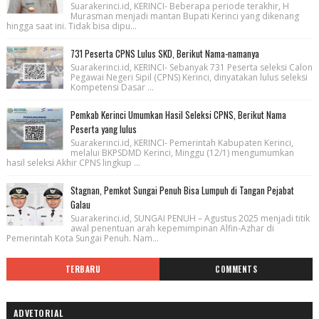
Suarakerinci.id, KERINCI- Beberapa periode terakhir, H
Murasman menjadi mantan Bupati Kerinci yang dikenang
hingga saat ini. Tidak bisa dipu...
731 Peserta CPNS Lulus SKD, Berikut Nama-namanya
Suarakerinci.id, KERINCI- Sebanyak 731 Peserta seleksi Calon
Pegawai Negeri Sipil (CPNS) Kerinci, dinyatakan lulus seleksi
Kompetensi Dasar ...
Pemkab Kerinci Umumkan Hasil Seleksi CPNS, Berikut Nama
Peserta yang lulus
Suarakerinci.id, KERINCI- Pemerintah Kabupaten Kerinci,
melalui BKPSDMD Kerinci, Minggu (12/1) mengumumkan
hasil seleksi Akhir CPNS lingkup ...
Stagnan, Pemkot Sungai Penuh Bisa Lumpuh di Tangan Pejabat
Galau
Suarakerinci.id, SUNGAI PENUH – Agustus 2025 menjadi titik
awal penentuan arah kepemimpinan Alfin-Azhar di
Pemerintah Kota Sungai Penuh. Nam...
TERBARU
COMMENTS
ADVETORIAL