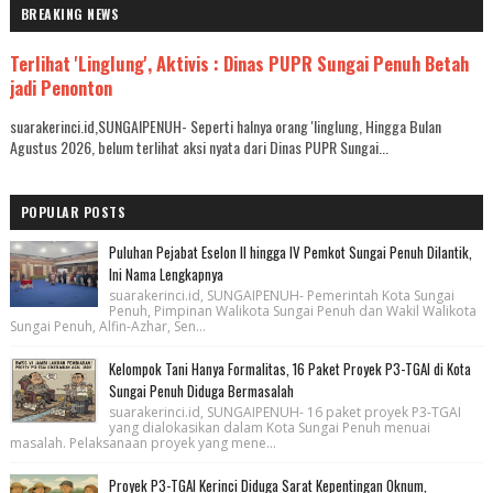
BREAKING NEWS
Terlihat 'Linglung', Aktivis : Dinas PUPR Sungai Penuh Betah
jadi Penonton
suarakerinci.id,SUNGAIPENUH- Seperti halnya orang 'linglung, Hingga Bulan
Agustus 2026, belum terlihat aksi nyata dari Dinas PUPR Sungai...
POPULAR POSTS
Puluhan Pejabat Eselon II hingga IV Pemkot Sungai Penuh Dilantik,
Ini Nama Lengkapnya
suarakerinci.id, SUNGAIPENUH- Pemerintah Kota Sungai
Penuh, Pimpinan Walikota Sungai Penuh dan Wakil Walikota
Sungai Penuh, Alfin-Azhar, Sen...
Kelompok Tani Hanya Formalitas, 16 Paket Proyek P3-TGAI di Kota
Sungai Penuh Diduga Bermasalah
suarakerinci.id, SUNGAIPENUH- 16 paket proyek P3-TGAI
yang dialokasikan dalam Kota Sungai Penuh menuai
masalah. Pelaksanaan proyek yang mene...
Proyek P3-TGAI Kerinci Diduga Sarat Kepentingan Oknum,