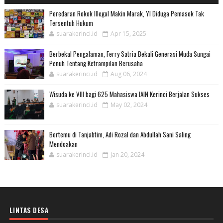
Peredaran Rokok Illegal Makin Marak, YI Diduga Pemasok Tak
Tersentuh Hukum
suarakerinci.id
Apr 15, 2025
Berbekal Pengalaman, Ferry Satria Bekali Generasi Muda Sungai
Penuh Tentang Ketrampilan Berusaha
suarakerinci.id
Aug 06, 2024
Wisuda ke VIII bagi 625 Mahasiswa IAIN Kerinci Berjalan Sukses
suarakerinci.id
May 02, 2024
Bertemu di Tanjabtim, Adi Rozal dan Abdullah Sani Saling
Mendoakan
suarakerinci.id
Jan 20, 2024
LINTAS DESA