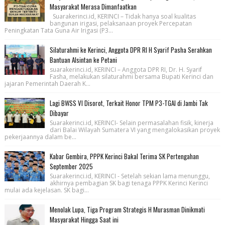
Masyarakat Merasa Dimanfaatkan
Suarakerinci.id, KERINCI – Tidak hanya soal kualitas
bangunan irigasi, pelaksanaan proyek Percepatan
Peningkatan Tata Guna Air Irigasi (P3...
Silaturahmi ke Kerinci, Anggota DPR RI H Syarif Pasha Serahkan
Bantuan Alsintan ke Petani
suarakerinci.id, KERINCI – Anggota DPR RI, Dr. H. Syarif
Fasha, melakukan silaturahmi bersama Bupati Kerinci dan
jajaran Pemerintah Daerah K...
Lagi BWSS VI Disorot, Terkait Honor TPM P3-TGAI di Jambi Tak
Dibayar
Suarakerinci.id, KERINCI- Selain permasalahan fisik, kinerja
dari Balai Wilayah Sumatera VI yang mengalokasikan proyek
pekerjaannya dalam be...
Kabar Gembira, PPPK Kerinci Bakal Terima SK Pertengahan
September 2025
Suarakerinci.id, KERINCI - Setelah sekian lama menunggu,
akhirnya pembagian SK bagi tenaga PPPK Kerinci Kerinci
mulai ada kejelasan. SK bagi...
Menolak Lupa, Tiga Program Strategis H Murasman Dinikmati
Masyarakat Hingga Saat ini