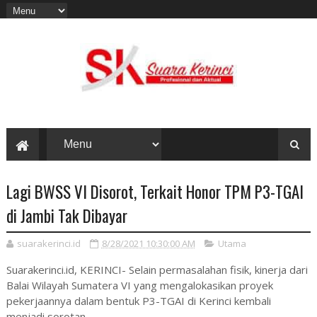
Lagi BWSS VI Disorot, Terkait Honor TPM P3-TGAI
di Jambi Tak Dibayar
suarakerinci.id
8/28/2021 10:30:00 AM
Utama
Suarakerinci.id, KERINCI- Selain permasalahan fisik, kinerja dari
Balai Wilayah Sumatera VI yang mengalokasikan proyek
pekerjaannya dalam bentuk P3-TGAI di Kerinci kembali
menjadi sorotan.