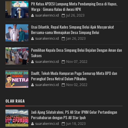
Plt Ketua APDESI Lampung Minta Pendamping Desa di Hapus,
Warga : Gimana Kalau di Awasi KPK
suarakerinci.id
Jul 26, 2023
Usai Dilantik, Repal Kades Simpang Belui Ajak Masyarakat
Bersama-sama Memajukan Desa Simpang Belui
suarakerinci.id
Jan 26, 2023
Pemilihan Kepala Desa Simpang Belui Bejalan Dengan Aman dan
Sukses
suarakerinci.id
Nov 07, 2022
Daufit, Tokoh Muda Hamparan Pugu Semurup Minta BPD dan
Perangkat Desa Netral Dalam Pilkades
suarakerinci.id
Nov 02, 2022
OLAH RAGA
Jadi Ajang Silatulrahmi, PS All Star IPKM Gelar Pertandingan
Persahabaran dengan PS All Star Ipuh
suarakerinci.id
Jun 18, 2023