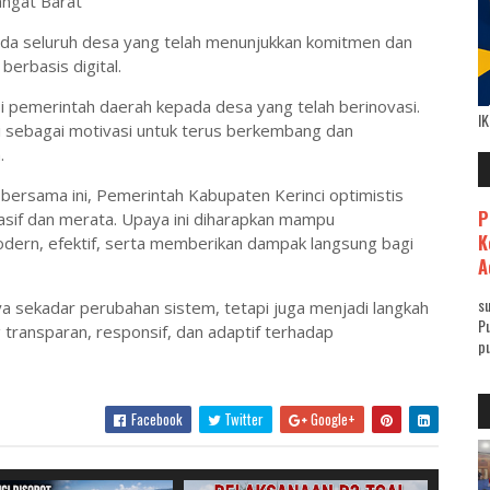
ngat Barat
da seluruh desa yang telah menunjukkan komitmen dan
berbasis digital.
i pemerintah daerah kepada desa yang telah berinovasi.
I
ni sebagai motivasi untuk terus berkembang dan
.
rsama ini, Pemerintah Kabupaten Kerinci optimistis
P
asif dan merata. Upaya ini diharapkan mampu
K
odern, efektif, serta memberikan dampak langsung bagi
A
su
a sekadar perubahan sistem, tetapi juga menjadi langkah
Pu
ransparan, responsif, dan adaptif terhadap
pu
Facebook
Twitter
Google+