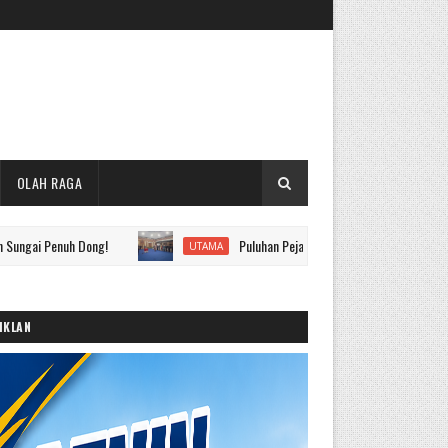
OLAH RAGA
uh Dong!
Puluhan Pejabat Eselon II hingga IV Pemkot Sungai Pe
UTAMA
IKLAN