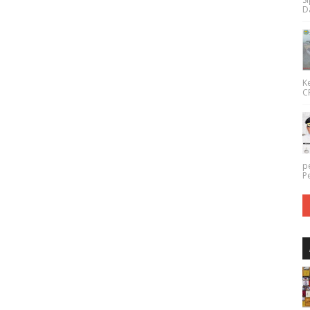
Da
K
CP
p
P