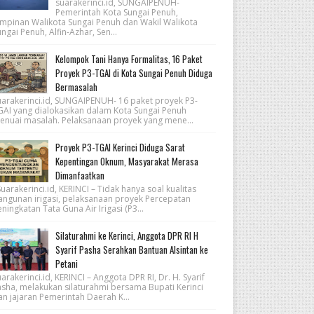
suarakerinci.id, SUNGAIPENUH-
Pemerintah Kota Sungai Penuh,
impinan Walikota Sungai Penuh dan Wakil Walikota
ngai Penuh, Alfin-Azhar, Sen...
Kelompok Tani Hanya Formalitas, 16 Paket
Proyek P3-TGAI di Kota Sungai Penuh Diduga
Bermasalah
uarakerinci.id, SUNGAIPENUH- 16 paket proyek P3-
GAI yang dialokasikan dalam Kota Sungai Penuh
enuai masalah. Pelaksanaan proyek yang mene...
Proyek P3-TGAI Kerinci Diduga Sarat
Kepentingan Oknum, Masyarakat Merasa
Dimanfaatkan
arakerinci.id, KERINCI – Tidak hanya soal kualitas
angunan irigasi, pelaksanaan proyek Percepatan
ningkatan Tata Guna Air Irigasi (P3...
Silaturahmi ke Kerinci, Anggota DPR RI H
Syarif Pasha Serahkan Bantuan Alsintan ke
Petani
arakerinci.id, KERINCI – Anggota DPR RI, Dr. H. Syarif
asha, melakukan silaturahmi bersama Bupati Kerinci
an jajaran Pemerintah Daerah K...