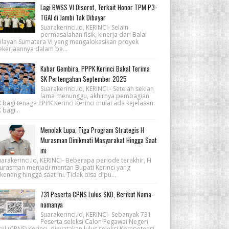
Lagi BWSS VI Disorot, Terkait Honor TPM P3-
TGAI di Jambi Tak Dibayar
Suarakerinci.id, KERINCI- Selain
permasalahan fisik, kinerja dari Balai
ilayah Sumatera VI yang mengalokasikan proyek
ekerjaannya dalam be...
Kabar Gembira, PPPK Kerinci Bakal Terima
SK Pertengahan September 2025
Suarakerinci.id, KERINCI - Setelah sekian
lama menunggu, akhirnya pembagian
 bagi tenaga PPPK Kerinci Kerinci mulai ada kejelasan.
 bagi...
Menolak Lupa, Tiga Program Strategis H
Murasman Dinikmati Masyarakat Hingga Saat
ini
arakerinci.id, KERINCI- Beberapa periode terakhir, H
urasman menjadi mantan Bupati Kerinci yang
kenang hingga saat ini. Tidak bisa dipu...
731 Peserta CPNS Lulus SKD, Berikut Nama-
namanya
Suarakerinci.id, KERINCI- Sebanyak 731
Peserta seleksi Calon Pegawai Negeri
pil (CPNS) Kerinci, dinyatakan lulus seleksi Kompetensi