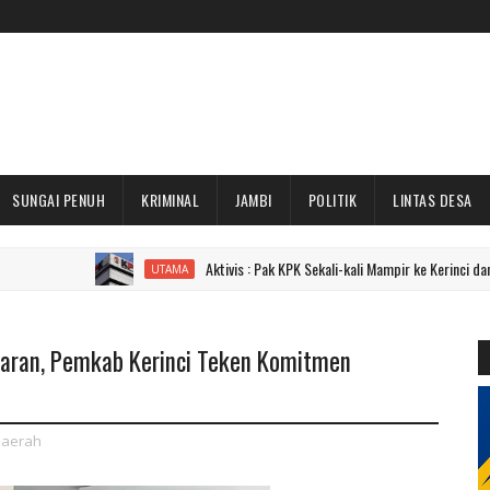
SUNGAI PENUH
KRIMINAL
JAMBI
POLITIK
LINTAS DESA
Aktivis : Pak KPK Sekali-kali Mampir ke Kerinci dan Sungai Pen
UTAMA
paran, Pemkab Kerinci Teken Komitmen
aerah