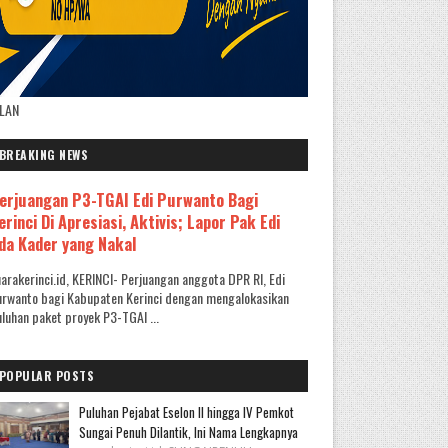
KLAN
BREAKING NEWS
erjuangan P3-TGAI Edi Purwanto Bagi
erinci Di Apresiasi, Aktivis; Lapor Pak Edi
da Kader yang Nakal
arakerinci.id, KERINCI- Perjuangan anggota DPR RI, Edi
rwanto bagi Kabupaten Kerinci dengan mengalokasikan
luhan paket proyek P3-TGAI ...
POPULAR POSTS
Puluhan Pejabat Eselon II hingga IV Pemkot
Sungai Penuh Dilantik, Ini Nama Lengkapnya