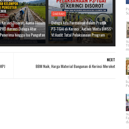
P
Su
DAERAH
i Kerinci Disorot, Nama Oknum
Diduga Ada Permainan dalam Proyek
PRD Kerinci Diduga Atur
P3-TGAI di Kerinci , Aktivis Minta BWSS
Penerima hingga Isu Pungutan
VI Audit Total Pelaksanaan Program
s
T
m
NEXT
LKPJ
BBM Naik, Harga Material Bangunan di Kerinci Meroket
Su
b
Pe
su
F
d