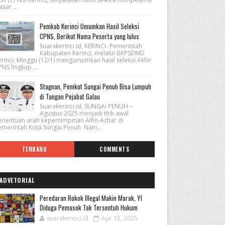
sar ...
Pemkab Kerinci Umumkan Hasil Seleksi
CPNS, Berikut Nama Peserta yang lulus
Suarakerinci.id, KERINCI- Pemerintah
Kabupaten Kerinci, melalui BKPSDMD
erinci, Minggu (12/1) mengumumkan hasil seleksi Akhir
NS lingkup ...
Stagnan, Pemkot Sungai Penuh Bisa Lumpuh
di Tangan Pejabat Galau
Suarakerinci.id, SUNGAI PENUH –
Agustus 2025 menjadi titik awal
enentuan arah kepemimpinan Alfin-Azhar di
emerintah Kota Sungai Penuh. Nam...
TERBARU
COMMENTS
ADVETORIAL
Peredaran Rokok Illegal Makin Marak, YI
Diduga Pemasok Tak Tersentuh Hukum
suarakerinci.id
Apr 15, 2025