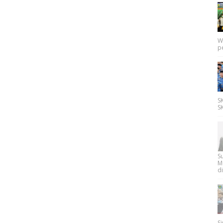
W
p
SK
SK
Su
M
di
Si