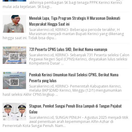
akhirnya pembagian SK bagi tenaga PPPK Kerinci Kerinci
mulai ada kejelasan. SK bagi...
Menolak Lupa, Tiga Program Strategis H Murasman Dinikmati
Masyarakat Hingga Saat ini
Suarakerinci.id, KERINCI- Beberapa periode terakhir, H
Murasman menjadi mantan Bupati Kerinci yang dikenang
hingga saat ini. Tidak bisa dipu...
731 Peserta CPNS Lulus SKD, Berikut Nama-namanya
Suarakerinci.id, KERINCI- Sebanyak 731 Peserta seleksi Calon
Pegawai Negeri Sipil (CPNS) Kerinci, dinyatakan lulus seleksi
Kompetensi Dasar ...
Pemkab Kerinci Umumkan Hasil Seleksi CPNS, Berikut Nama
Peserta yang lulus
Suarakerinci.id, KERINCI- Pemerintah Kabupaten Kerinci,
melalui BKPSDMD Kerinci, Minggu (12/1) mengumumkan
hasil seleksi Akhir CPNS lingkup ...
Stagnan, Pemkot Sungai Penuh Bisa Lumpuh di Tangan Pejabat
Galau
Suarakerinci.id, SUNGAI PENUH – Agustus 2025 menjadi titik
awal penentuan arah kepemimpinan Alfin-Azhar di
Pemerintah Kota Sungai Penuh. Nam...