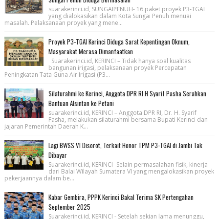
suarakerinci.id, SUNGAIPENUH- 16 paket proyek P3-TGAI
yang dialokasikan dalam Kota Sungai Penuh menuai
masalah. Pelaksanaan proyek yang mene...
Proyek P3-TGAI Kerinci Diduga Sarat Kepentingan Oknum,
Masyarakat Merasa Dimanfaatkan
Suarakerinci.id, KERINCI – Tidak hanya soal kualitas
bangunan irigasi, pelaksanaan proyek Percepatan
Peningkatan Tata Guna Air Irigasi (P3...
Silaturahmi ke Kerinci, Anggota DPR RI H Syarif Pasha Serahkan
Bantuan Alsintan ke Petani
suarakerinci.id, KERINCI – Anggota DPR RI, Dr. H. Syarif
Fasha, melakukan silaturahmi bersama Bupati Kerinci dan
jajaran Pemerintah Daerah K...
Lagi BWSS VI Disorot, Terkait Honor TPM P3-TGAI di Jambi Tak
Dibayar
Suarakerinci.id, KERINCI- Selain permasalahan fisik, kinerja
dari Balai Wilayah Sumatera VI yang mengalokasikan proyek
pekerjaannya dalam be...
Kabar Gembira, PPPK Kerinci Bakal Terima SK Pertengahan
September 2025
Suarakerinci.id, KERINCI - Setelah sekian lama menunggu,