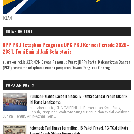
IKLAN
BREAKING NEWS
DPP PKB Tetapkan Pengurus DPC PKB Kerinci Periode 2026–
2031, Tomi Emiral Jadi Sekretaris
suarakerinci.id,KERINCI- Dewan Pengurus Pusat (DPP) Partai Kebangkitan Bangsa
(PKB) resmi menetapkan susunan pengurus Dewan Pengurus Cabang ...
POPULAR POSTS
Puluhan Pejabat Eselon II hingga IV Pemkot Sungai Penuh Dilantik,
Ini Nama Lengkapnya
suarakerinci.id, SUNGAIPENUH- Pemerintah Kota Sungai
Penuh, Pimpinan Walikota Sungai Penuh dan Wakil Walikota
Sungai Penuh, Alfin-Azhar, Sen...
Kelompok Tani Hanya Formalitas, 16 Paket Proyek P3-TGAI di Kota
Sungai Penuh Diduga Bermasalah