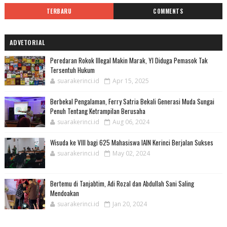
TERBARU
COMMENTS
ADVETORIAL
Peredaran Rokok Illegal Makin Marak, YI Diduga Pemasok Tak
Tersentuh Hukum
suarakerinci.id
Apr 15, 2025
Berbekal Pengalaman, Ferry Satria Bekali Generasi Muda Sungai
Penuh Tentang Ketrampilan Berusaha
suarakerinci.id
Aug 06, 2024
Wisuda ke VIII bagi 625 Mahasiswa IAIN Kerinci Berjalan Sukses
suarakerinci.id
May 02, 2024
Bertemu di Tanjabtim, Adi Rozal dan Abdullah Sani Saling
Mendoakan
suarakerinci.id
Jan 20, 2024