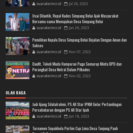
suarakerinci.id
Jul 26, 2023
Usai Dilantik, Repal Kades Simpang Belui Ajak Masyarakat
Bersama-sama Memajukan Desa Simpang Belui
suarakerinci.id
Jan 26, 2023
Pemilihan Kepala Desa Simpang Belui Bejalan Dengan Aman dan
Sukses
suarakerinci.id
Nov 07, 2022
Daufit, Tokoh Muda Hamparan Pugu Semurup Minta BPD dan
Perangkat Desa Netral Dalam Pilkades
suarakerinci.id
Nov 02, 2022
OLAH RAGA
Jadi Ajang Silatulrahmi, PS All Star IPKM Gelar Pertandingan
Persahabaran dengan PS All Star Ipuh
suarakerinci.id
Jun 18, 2023
Turnamen Sepakbola Portim Cup Lima Desa Tanjung Pauh