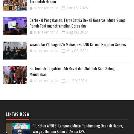
Tersentuh Hukum
suarakerinci.id
Apr 15, 2025
Berbekal Pengalaman, Ferry Satria Bekali Generasi Muda Sungai
Penuh Tentang Ketrampilan Berusaha
suarakerinci.id
Aug 06, 2024
Wisuda ke VIII bagi 625 Mahasiswa IAIN Kerinci Berjalan Sukses
suarakerinci.id
May 02, 2024
Bertemu di Tanjabtim, Adi Rozal dan Abdullah Sani Saling
Mendoakan
suarakerinci.id
Jan 20, 2024
LINTAS DESA
Plt Ketua APDESI Lampung Minta Pendamping Desa di Hapus,
Warga : Gimana Kalau di Awasi KPK