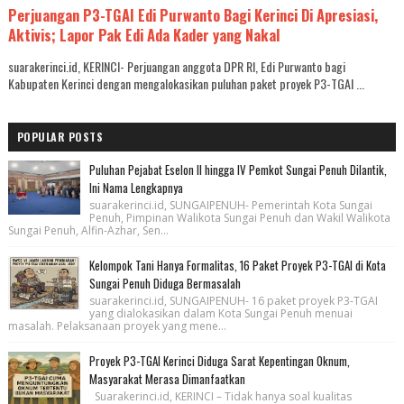
Perjuangan P3-TGAI Edi Purwanto Bagi Kerinci Di Apresiasi,
Aktivis; Lapor Pak Edi Ada Kader yang Nakal
suarakerinci.id, KERINCI- Perjuangan anggota DPR RI, Edi Purwanto bagi
Kabupaten Kerinci dengan mengalokasikan puluhan paket proyek P3-TGAI ...
POPULAR POSTS
Puluhan Pejabat Eselon II hingga IV Pemkot Sungai Penuh Dilantik,
Ini Nama Lengkapnya
suarakerinci.id, SUNGAIPENUH- Pemerintah Kota Sungai
Penuh, Pimpinan Walikota Sungai Penuh dan Wakil Walikota
Sungai Penuh, Alfin-Azhar, Sen...
Kelompok Tani Hanya Formalitas, 16 Paket Proyek P3-TGAI di Kota
Sungai Penuh Diduga Bermasalah
suarakerinci.id, SUNGAIPENUH- 16 paket proyek P3-TGAI
yang dialokasikan dalam Kota Sungai Penuh menuai
masalah. Pelaksanaan proyek yang mene...
Proyek P3-TGAI Kerinci Diduga Sarat Kepentingan Oknum,
Masyarakat Merasa Dimanfaatkan
Suarakerinci.id, KERINCI – Tidak hanya soal kualitas