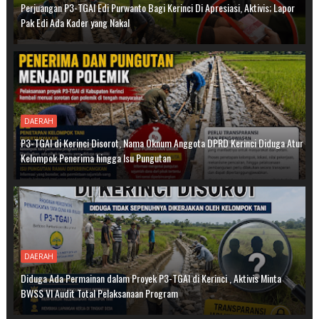
Perjuangan P3-TGAI Edi Purwanto Bagi Kerinci Di Apresiasi, Aktivis; Lapor
Pak Edi Ada Kader yang Nakal
DAERAH
P3-TGAI di Kerinci Disorot, Nama Oknum Anggota DPRD Kerinci Diduga Atur
Kelompok Penerima hingga Isu Pungutan
DAERAH
Diduga Ada Permainan dalam Proyek P3-TGAI di Kerinci , Aktivis Minta
BWSS VI Audit Total Pelaksanaan Program