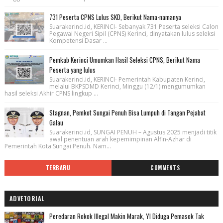
731 Peserta CPNS Lulus SKD, Berikut Nama-namanya
Suarakerinci.id, KERINCI- Sebanyak 731 Peserta seleksi Calon
Pegawai Negeri Sipil (CPNS) Kerinci, dinyatakan lulus seleksi
Kompetensi Dasar ...
Pemkab Kerinci Umumkan Hasil Seleksi CPNS, Berikut Nama
Peserta yang lulus
Suarakerinci.id, KERINCI- Pemerintah Kabupaten Kerinci,
melalui BKPSDMD Kerinci, Minggu (12/1) mengumumkan
hasil seleksi Akhir CPNS lingkup ...
Stagnan, Pemkot Sungai Penuh Bisa Lumpuh di Tangan Pejabat
Galau
Suarakerinci.id, SUNGAI PENUH – Agustus 2025 menjadi titik
awal penentuan arah kepemimpinan Alfin-Azhar di
Pemerintah Kota Sungai Penuh. Nam...
TERBARU
COMMENTS
ADVETORIAL
Peredaran Rokok Illegal Makin Marak, YI Diduga Pemasok Tak