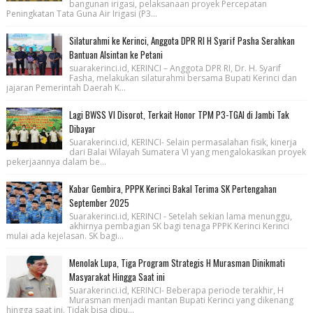
bangunan irigasi, pelaksanaan proyek Percepatan
Peningkatan Tata Guna Air Irigasi (P3...
Silaturahmi ke Kerinci, Anggota DPR RI H Syarif Pasha Serahkan
Bantuan Alsintan ke Petani
suarakerinci.id, KERINCI – Anggota DPR RI, Dr. H. Syarif
Fasha, melakukan silaturahmi bersama Bupati Kerinci dan
jajaran Pemerintah Daerah K...
Lagi BWSS VI Disorot, Terkait Honor TPM P3-TGAI di Jambi Tak
Dibayar
Suarakerinci.id, KERINCI- Selain permasalahan fisik, kinerja
dari Balai Wilayah Sumatera VI yang mengalokasikan proyek
pekerjaannya dalam be...
Kabar Gembira, PPPK Kerinci Bakal Terima SK Pertengahan
September 2025
Suarakerinci.id, KERINCI - Setelah sekian lama menunggu,
akhirnya pembagian SK bagi tenaga PPPK Kerinci Kerinci
mulai ada kejelasan. SK bagi...
Menolak Lupa, Tiga Program Strategis H Murasman Dinikmati
Masyarakat Hingga Saat ini
Suarakerinci.id, KERINCI- Beberapa periode terakhir, H
Murasman menjadi mantan Bupati Kerinci yang dikenang
hingga saat ini. Tidak bisa dipu...