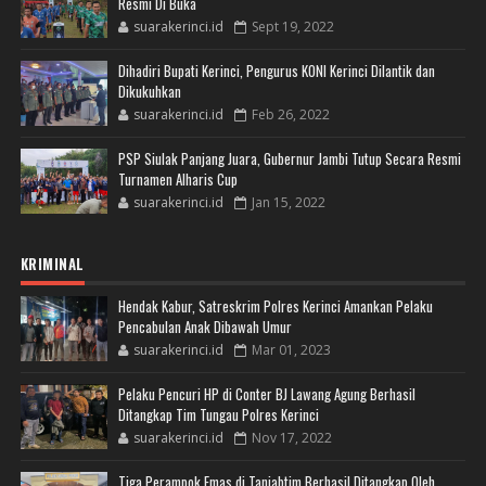
Resmi Di Buka
suarakerinci.id
Sept 19, 2022
Dihadiri Bupati Kerinci, Pengurus KONI Kerinci Dilantik dan
Dikukuhkan
suarakerinci.id
Feb 26, 2022
PSP Siulak Panjang Juara, Gubernur Jambi Tutup Secara Resmi
Turnamen Alharis Cup
suarakerinci.id
Jan 15, 2022
KRIMINAL
Hendak Kabur, Satreskrim Polres Kerinci Amankan Pelaku
Pencabulan Anak Dibawah Umur
suarakerinci.id
Mar 01, 2023
Pelaku Pencuri HP di Conter BJ Lawang Agung Berhasil
Ditangkap Tim Tungau Polres Kerinci
suarakerinci.id
Nov 17, 2022
Tiga Perampok Emas di Tanjabtim Berhasil Ditangkap Oleh