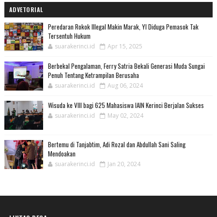
ADVETORIAL
Peredaran Rokok Illegal Makin Marak, YI Diduga Pemasok Tak
Tersentuh Hukum
suarakerinci.id
Apr 15, 2025
Berbekal Pengalaman, Ferry Satria Bekali Generasi Muda Sungai
Penuh Tentang Ketrampilan Berusaha
suarakerinci.id
Aug 06, 2024
Wisuda ke VIII bagi 625 Mahasiswa IAIN Kerinci Berjalan Sukses
suarakerinci.id
May 02, 2024
Bertemu di Tanjabtim, Adi Rozal dan Abdullah Sani Saling
Mendoakan
suarakerinci.id
Jan 20, 2024