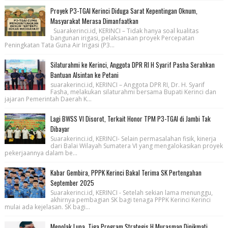
Proyek P3-TGAI Kerinci Diduga Sarat Kepentingan Oknum,
Masyarakat Merasa Dimanfaatkan
Suarakerinci.id, KERINCI – Tidak hanya soal kualitas
bangunan irigasi, pelaksanaan proyek Percepatan
Peningkatan Tata Guna Air Irigasi (P3...
Silaturahmi ke Kerinci, Anggota DPR RI H Syarif Pasha Serahkan
Bantuan Alsintan ke Petani
suarakerinci.id, KERINCI – Anggota DPR RI, Dr. H. Syarif
Fasha, melakukan silaturahmi bersama Bupati Kerinci dan
jajaran Pemerintah Daerah K...
Lagi BWSS VI Disorot, Terkait Honor TPM P3-TGAI di Jambi Tak
Dibayar
Suarakerinci.id, KERINCI- Selain permasalahan fisik, kinerja
dari Balai Wilayah Sumatera VI yang mengalokasikan proyek
pekerjaannya dalam be...
Kabar Gembira, PPPK Kerinci Bakal Terima SK Pertengahan
September 2025
Suarakerinci.id, KERINCI - Setelah sekian lama menunggu,
akhirnya pembagian SK bagi tenaga PPPK Kerinci Kerinci
mulai ada kejelasan. SK bagi...
Menolak Lupa, Tiga Program Strategis H Murasman Dinikmati