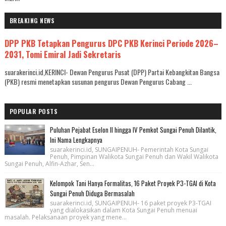
BREAKING NEWS
DPP PKB Tetapkan Pengurus DPC PKB Kerinci Periode 2026–
2031, Tomi Emiral Jadi Sekretaris
suarakerinci.id,KERINCI- Dewan Pengurus Pusat (DPP) Partai Kebangkitan Bangsa
(PKB) resmi menetapkan susunan pengurus Dewan Pengurus Cabang ...
POPULAR POSTS
Puluhan Pejabat Eselon II hingga IV Pemkot Sungai Penuh Dilantik,
Ini Nama Lengkapnya
suarakerinci.id, SUNGAIPENUH- Pemerintah Kota Sungai
Penuh, Pimpinan Walikota Sungai Penuh dan Wakil Walikota
Sungai Penuh, Alfin-Azhar, Sen...
Kelompok Tani Hanya Formalitas, 16 Paket Proyek P3-TGAI di Kota
Sungai Penuh Diduga Bermasalah
suarakerinci.id, SUNGAIPENUH- 16 paket proyek P3-TGAI
yang dialokasikan dalam Kota Sungai Penuh menuai
masalah. Pelaksanaan proyek yang mene...