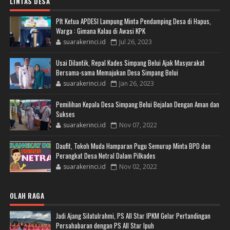
LINTAS DESA
Plt Ketua APDESI Lampung Minta Pendamping Desa di Hapus,
Warga : Gimana Kalau di Awasi KPK
suarakerinci.id
Jul 26, 2023
Usai Dilantik, Repal Kades Simpang Belui Ajak Masyarakat
Bersama-sama Memajukan Desa Simpang Belui
suarakerinci.id
Jan 26, 2023
Pemilihan Kepala Desa Simpang Belui Bejalan Dengan Aman dan
Sukses
suarakerinci.id
Nov 07, 2022
Daufit, Tokoh Muda Hamparan Pugu Semurup Minta BPD dan
Perangkat Desa Netral Dalam Pilkades
suarakerinci.id
Nov 02, 2022
OLAH RAGA
Jadi Ajang Silatulrahmi, PS All Star IPKM Gelar Pertandingan
Persahabaran dengan PS All Star Ipuh