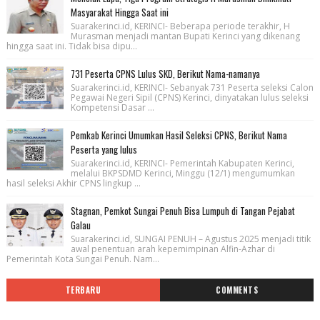
Masyarakat Hingga Saat ini
Suarakerinci.id, KERINCI- Beberapa periode terakhir, H
Murasman menjadi mantan Bupati Kerinci yang dikenang
hingga saat ini. Tidak bisa dipu...
731 Peserta CPNS Lulus SKD, Berikut Nama-namanya
Suarakerinci.id, KERINCI- Sebanyak 731 Peserta seleksi Calon
Pegawai Negeri Sipil (CPNS) Kerinci, dinyatakan lulus seleksi
Kompetensi Dasar ...
Pemkab Kerinci Umumkan Hasil Seleksi CPNS, Berikut Nama
Peserta yang lulus
Suarakerinci.id, KERINCI- Pemerintah Kabupaten Kerinci,
melalui BKPSDMD Kerinci, Minggu (12/1) mengumumkan
hasil seleksi Akhir CPNS lingkup ...
Stagnan, Pemkot Sungai Penuh Bisa Lumpuh di Tangan Pejabat
Galau
Suarakerinci.id, SUNGAI PENUH – Agustus 2025 menjadi titik
awal penentuan arah kepemimpinan Alfin-Azhar di
Pemerintah Kota Sungai Penuh. Nam...
TERBARU
COMMENTS