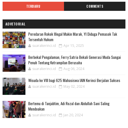
TERBARU
COMMENTS
ADVETORIAL
Peredaran Rokok Illegal Makin Marak, YI Diduga Pemasok Tak
Tersentuh Hukum
suarakerinci.id
Apr 15, 2025
Berbekal Pengalaman, Ferry Satria Bekali Generasi Muda Sungai
Penuh Tentang Ketrampilan Berusaha
suarakerinci.id
Aug 06, 2024
Wisuda ke VIII bagi 625 Mahasiswa IAIN Kerinci Berjalan Sukses
suarakerinci.id
May 02, 2024
Bertemu di Tanjabtim, Adi Rozal dan Abdullah Sani Saling
Mendoakan
suarakerinci.id
Jan 20, 2024