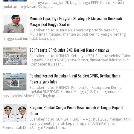
akhirnya pembagian SK bagi tenaga PPPK Kerinci Kerinci
mulai ada kejelasan. SK bagi...
Menolak Lupa, Tiga Program Strategis H Murasman Dinikmati
Masyarakat Hingga Saat ini
Suarakerinci.id, KERINCI- Beberapa periode terakhir, H
Murasman menjadi mantan Bupati Kerinci yang dikenang
hingga saat ini. Tidak bisa dipu...
731 Peserta CPNS Lulus SKD, Berikut Nama-namanya
Suarakerinci.id, KERINCI- Sebanyak 731 Peserta seleksi Calon
Pegawai Negeri Sipil (CPNS) Kerinci, dinyatakan lulus seleksi
Kompetensi Dasar ...
Pemkab Kerinci Umumkan Hasil Seleksi CPNS, Berikut Nama
Peserta yang lulus
Suarakerinci.id, KERINCI- Pemerintah Kabupaten Kerinci,
melalui BKPSDMD Kerinci, Minggu (12/1) mengumumkan
hasil seleksi Akhir CPNS lingkup ...
Stagnan, Pemkot Sungai Penuh Bisa Lumpuh di Tangan Pejabat
Galau
Suarakerinci.id, SUNGAI PENUH – Agustus 2025 menjadi titik
awal penentuan arah kepemimpinan Alfin-Azhar di
Pemerintah Kota Sungai Penuh. Nam...