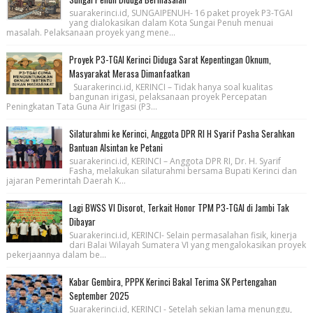
suarakerinci.id, SUNGAIPENUH- 16 paket proyek P3-TGAI
yang dialokasikan dalam Kota Sungai Penuh menuai
masalah. Pelaksanaan proyek yang mene...
Proyek P3-TGAI Kerinci Diduga Sarat Kepentingan Oknum,
Masyarakat Merasa Dimanfaatkan
Suarakerinci.id, KERINCI – Tidak hanya soal kualitas
bangunan irigasi, pelaksanaan proyek Percepatan
Peningkatan Tata Guna Air Irigasi (P3...
Silaturahmi ke Kerinci, Anggota DPR RI H Syarif Pasha Serahkan
Bantuan Alsintan ke Petani
suarakerinci.id, KERINCI – Anggota DPR RI, Dr. H. Syarif
Fasha, melakukan silaturahmi bersama Bupati Kerinci dan
jajaran Pemerintah Daerah K...
Lagi BWSS VI Disorot, Terkait Honor TPM P3-TGAI di Jambi Tak
Dibayar
Suarakerinci.id, KERINCI- Selain permasalahan fisik, kinerja
dari Balai Wilayah Sumatera VI yang mengalokasikan proyek
pekerjaannya dalam be...
Kabar Gembira, PPPK Kerinci Bakal Terima SK Pertengahan
September 2025
Suarakerinci.id, KERINCI - Setelah sekian lama menunggu,