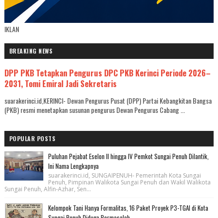
IKLAN
BREAKING NEWS
DPP PKB Tetapkan Pengurus DPC PKB Kerinci Periode 2026–
2031, Tomi Emiral Jadi Sekretaris
suarakerinci.id,KERINCI- Dewan Pengurus Pusat (DPP) Partai Kebangkitan Bangsa
(PKB) resmi menetapkan susunan pengurus Dewan Pengurus Cabang ...
POPULAR POSTS
Puluhan Pejabat Eselon II hingga IV Pemkot Sungai Penuh Dilantik,
Ini Nama Lengkapnya
suarakerinci.id, SUNGAIPENUH- Pemerintah Kota Sungai
Penuh, Pimpinan Walikota Sungai Penuh dan Wakil Walikota
Sungai Penuh, Alfin-Azhar, Sen...
Kelompok Tani Hanya Formalitas, 16 Paket Proyek P3-TGAI di Kota
Sungai Penuh Diduga Bermasalah