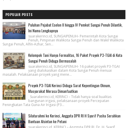
POPULAR POSTS
Puluhan Pejabat Eselon II hingga IV Pemkot Sungai Penuh Dilantik,
Ini Nama Lengkapnya
suarakerinci.id, SUNGAIPENUH- Pemerintah Kota Sungai
Penuh, Pimpinan Walikota Sungai Penuh dan Wakil Walikota
Sungai Penuh, Alfin-Azhar, Sen...
Kelompok Tani Hanya Formalitas, 16 Paket Proyek P3-TGAI di Kota
Sungai Penuh Diduga Bermasalah
suarakerinci.id, SUNGAIPENUH- 16 paket proyek P3-TGAI
yang dialokasikan dalam Kota Sungai Penuh menuai
masalah. Pelaksanaan proyek yang mene...
Proyek P3-TGAI Kerinci Diduga Sarat Kepentingan Oknum,
Masyarakat Merasa Dimanfaatkan
Suarakerinci.id, KERINCI – Tidak hanya soal kualitas
bangunan irigasi, pelaksanaan proyek Percepatan
Peningkatan Tata Guna Air Irigasi (P3...
Silaturahmi ke Kerinci, Anggota DPR RI H Syarif Pasha Serahkan
Bantuan Alsintan ke Petani
suarakerinci.id, KERINCI – Anggota DPR RI, Dr. H. Syarif