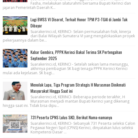
Fasha, melakukan silaturahmi bersama Bupati Kerinci dan
jajaran Pemerintah Daerah K...
Lagi BWSS VI Disorot, Terkait Honor TPM P3-TGAI di Jambi Tak
Dibayar
Suarakerinci.id, KERINCI- Selain permasalahan fisik, kinerja
dari Balai Wilayah Sumatera VI yang mengalokasikan proyek
pekerjaannya dalam be...
Kabar Gembira, PPPK Kerinci Bakal Terima SK Pertengahan
September 2025
Suarakerinci.id, KERINCI - Setelah sekian lama menunggu,
akhirnya pembagian SK bagi tenaga PPPK Kerinci Kerinci
mulai ada kejelasan. SK bagi...
Menolak Lupa, Tiga Program Strategis H Murasman Dinikmati
Masyarakat Hingga Saat ini
Suarakerinci.id, KERINCI- Beberapa periode terakhir, H
Murasman menjadi mantan Bupati Kerinci yang dikenang
hingga saat ini. Tidak bisa dipu...
731 Peserta CPNS Lulus SKD, Berikut Nama-namanya
Suarakerinci.id, KERINCI- Sebanyak 731 Peserta seleksi Calon
Pegawai Negeri Sipil (CPNS) Kerinci, dinyatakan lulus seleksi
Kompetensi Dasar ...