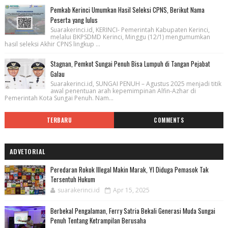
Pemkab Kerinci Umumkan Hasil Seleksi CPNS, Berikut Nama
Peserta yang lulus
Suarakerinci.id, KERINCI- Pemerintah Kabupaten Kerinci,
melalui BKPSDMD Kerinci, Minggu (12/1) mengumumkan
hasil seleksi Akhir CPNS lingkup ...
Stagnan, Pemkot Sungai Penuh Bisa Lumpuh di Tangan Pejabat
Galau
Suarakerinci.id, SUNGAI PENUH – Agustus 2025 menjadi titik
awal penentuan arah kepemimpinan Alfin-Azhar di
Pemerintah Kota Sungai Penuh. Nam...
TERBARU
COMMENTS
ADVETORIAL
Peredaran Rokok Illegal Makin Marak, YI Diduga Pemasok Tak
Tersentuh Hukum
suarakerinci.id
Apr 15, 2025
Berbekal Pengalaman, Ferry Satria Bekali Generasi Muda Sungai
Penuh Tentang Ketrampilan Berusaha