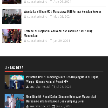
suarakerinci.id
Aug 06, 2024
Wisuda ke VIII bagi 625 Mahasiswa IAIN Kerinci Berjalan Sukses
suarakerinci.id
May 02, 2024
Bertemu di Tanjabtim, Adi Rozal dan Abdullah Sani Saling
Mendoakan
suarakerinci.id
Jan 20, 2024
LINTAS DESA
Plt Ketua APDESI Lampung Minta Pendamping Desa di Hapus,
Warga : Gimana Kalau di Awasi KPK
suarakerinci.id
Jul 26, 2023
Usai Dilantik, Repal Kades Simpang Belui Ajak Masyarakat
Bersama-sama Memajukan Desa Simpang Belui
suarakerinci.id
Jan 26, 2023