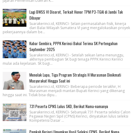
jajaran Pemerintah Daerah K...
Lagi BWSS VI Disorot, Terkait Honor TPM P3-TGAI di Jambi Tak
Dibayar
Suarakerinci.id, KERINCI- Selain permasalahan fisik, kinerja
dari Balai Wilayah Sumatera VI yang mengalokasikan proyek
pekerjaannya dalam be...
Kabar Gembira, PPPK Kerinci Bakal Terima SK Pertengahan
September 2025
Suarakerinci.id, KERINCI - Setelah sekian lama menunggu,
akhirnya pembagian SK bagi tenaga PPPK Kerinci Kerinci
mulai ada kejelasan. SK bagi...
Menolak Lupa, Tiga Program Strategis H Murasman Dinikmati
Masyarakat Hingga Saat ini
Suarakerinci.id, KERINCI- Beberapa periode terakhir, H
Murasman menjadi mantan Bupati Kerinci yang dikenang
hingga saat ini. Tidak bisa dipu...
731 Peserta CPNS Lulus SKD, Berikut Nama-namanya
Suarakerinci.id, KERINCI- Sebanyak 731 Peserta seleksi Calon
Pegawai Negeri Sipil (CPNS) Kerinci, dinyatakan lulus seleksi
Kompetensi Dasar ...
Pemkab Kerinci Umumkan Hasil Seleksi CPNS, Berikut Nama