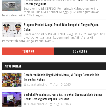
Peserta yang lulus
Suarakerinci.id, KERINCI- Pemerintah Kabupaten Kerinci,
melalui BKPSDMD Kerinci, Minggu (12/1) mengumumkan
hasil seleksi Akhir CPNS lingkup ...
Stagnan, Pemkot Sungai Penuh Bisa Lumpuh di Tangan Pejabat
Galau
Suarakerinci.id, SUNGAI PENUH – Agustus 2025 menjadi titik
awal penentuan arah kepemimpinan Alfin-Azhar di
Pemerintah Kota Sungai Penuh. Nam...
TERBARU
COMMENTS
ADVETORIAL
Peredaran Rokok Illegal Makin Marak, YI Diduga Pemasok Tak
Tersentuh Hukum
suarakerinci.id
Apr 15, 2025
Berbekal Pengalaman, Ferry Satria Bekali Generasi Muda Sungai
Penuh Tentang Ketrampilan Berusaha
suarakerinci.id
Aug 06, 2024