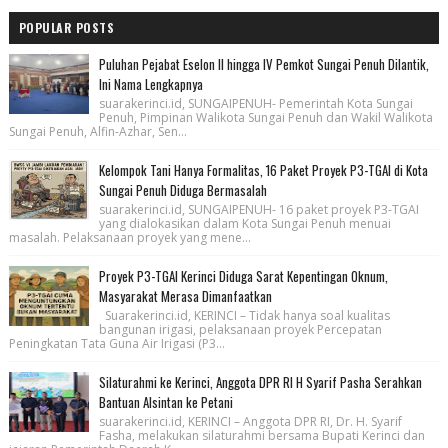
POPULAR POSTS
Puluhan Pejabat Eselon II hingga IV Pemkot Sungai Penuh Dilantik,
Ini Nama Lengkapnya
suarakerinci.id, SUNGAIPENUH- Pemerintah Kota Sungai
Penuh, Pimpinan Walikota Sungai Penuh dan Wakil Walikota
Sungai Penuh, Alfin-Azhar, Sen...
Kelompok Tani Hanya Formalitas, 16 Paket Proyek P3-TGAI di Kota
Sungai Penuh Diduga Bermasalah
suarakerinci.id, SUNGAIPENUH- 16 paket proyek P3-TGAI
yang dialokasikan dalam Kota Sungai Penuh menuai
masalah. Pelaksanaan proyek yang mene...
Proyek P3-TGAI Kerinci Diduga Sarat Kepentingan Oknum,
Masyarakat Merasa Dimanfaatkan
Suarakerinci.id, KERINCI – Tidak hanya soal kualitas
bangunan irigasi, pelaksanaan proyek Percepatan
Peningkatan Tata Guna Air Irigasi (P3...
Silaturahmi ke Kerinci, Anggota DPR RI H Syarif Pasha Serahkan
Bantuan Alsintan ke Petani
suarakerinci.id, KERINCI – Anggota DPR RI, Dr. H. Syarif
Fasha, melakukan silaturahmi bersama Bupati Kerinci dan