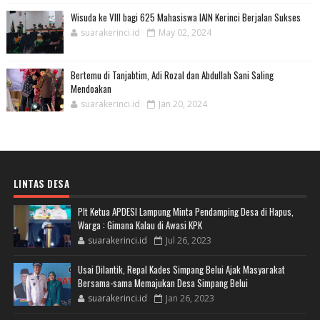
Wisuda ke VIII bagi 625 Mahasiswa IAIN Kerinci Berjalan Sukses
suarakerinci.id
May 02, 2024
Bertemu di Tanjabtim, Adi Rozal dan Abdullah Sani Saling
Mendoakan
suarakerinci.id
Jan 20, 2024
LINTAS DESA
Plt Ketua APDESI Lampung Minta Pendamping Desa di Hapus,
Warga : Gimana Kalau di Awasi KPK
suarakerinci.id
Jul 26, 2023
Usai Dilantik, Repal Kades Simpang Belui Ajak Masyarakat
Bersama-sama Memajukan Desa Simpang Belui
suarakerinci.id
Jan 26, 2023