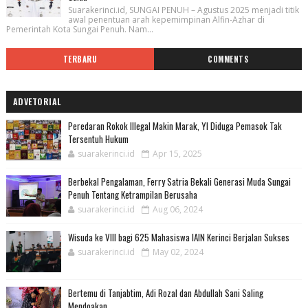
Suarakerinci.id, SUNGAI PENUH – Agustus 2025 menjadi titik
awal penentuan arah kepemimpinan Alfin-Azhar di
Pemerintah Kota Sungai Penuh. Nam...
TERBARU
COMMENTS
ADVETORIAL
Peredaran Rokok Illegal Makin Marak, YI Diduga Pemasok Tak
Tersentuh Hukum
suarakerinci.id
Apr 15, 2025
Berbekal Pengalaman, Ferry Satria Bekali Generasi Muda Sungai
Penuh Tentang Ketrampilan Berusaha
suarakerinci.id
Aug 06, 2024
Wisuda ke VIII bagi 625 Mahasiswa IAIN Kerinci Berjalan Sukses
suarakerinci.id
May 02, 2024
Bertemu di Tanjabtim, Adi Rozal dan Abdullah Sani Saling
Mendoakan