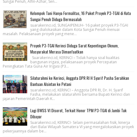
Sungai Penuh, Alfin-Azhar, Sen...
Kelompok Tani Hanya Formalitas, 16 Paket Proyek P3-TGAI di Kota
Sungai Penuh Diduga Bermasalah
suarakerinci.id, SUNGAIPENUH- 16 paket proyek P3-TGAI
yang dialokasikan dalam Kota Sungai Penuh menuai
masalah. Pelaksanaan proyek yang mene...
Proyek P3-TGAI Kerinci Diduga Sarat Kepentingan Oknum,
Masyarakat Merasa Dimanfaatkan
Suarakerinci.id, KERINCI – Tidak hanya soal kualitas
bangunan irigasi, pelaksanaan proyek Percepatan
Peningkatan Tata Guna Air Irigasi (P3...
Silaturahmi ke Kerinci, Anggota DPR RI H Syarif Pasha Serahkan
Bantuan Alsintan ke Petani
suarakerinci.id, KERINCI – Anggota DPR RI, Dr. H. Syarif
Fasha, melakukan silaturahmi bersama Bupati Kerinci dan
jajaran Pemerintah Daerah K...
Lagi BWSS VI Disorot, Terkait Honor TPM P3-TGAI di Jambi Tak
Dibayar
Suarakerinci.id, KERINCI- Selain permasalahan fisik, kinerja
dari Balai Wilayah Sumatera VI yang mengalokasikan proyek
pekerjaannya dalam be...