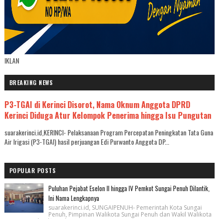
IKLAN
BREAKING NEWS
P3-TGAI di Kerinci Disorot, Nama Oknum Anggota DPRD
Kerinci Diduga Atur Kelompok Penerima hingga Isu Pungutan
suarakerinci.id,KERINCI- Pelaksanaan Program Percepatan Peningkatan Tata Guna
Air Irigasi (P3-TGAI) hasil perjuangan Edi Purwanto Anggota DP...
POPULAR POSTS
Puluhan Pejabat Eselon II hingga IV Pemkot Sungai Penuh Dilantik,
Ini Nama Lengkapnya
suarakerinci.id, SUNGAIPENUH- Pemerintah Kota Sungai
Penuh, Pimpinan Walikota Sungai Penuh dan Wakil Walikota