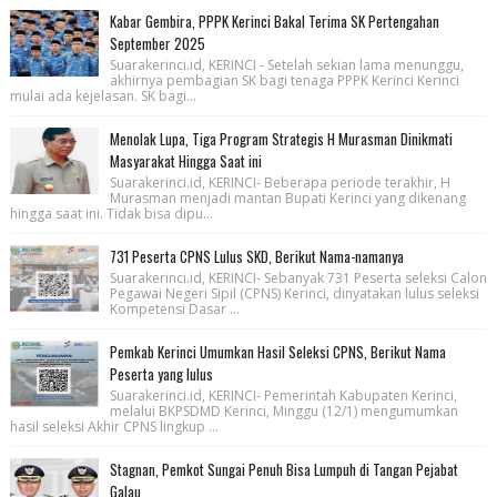
Kabar Gembira, PPPK Kerinci Bakal Terima SK Pertengahan
September 2025
Suarakerinci.id, KERINCI - Setelah sekian lama menunggu,
akhirnya pembagian SK bagi tenaga PPPK Kerinci Kerinci
mulai ada kejelasan. SK bagi...
Menolak Lupa, Tiga Program Strategis H Murasman Dinikmati
Masyarakat Hingga Saat ini
Suarakerinci.id, KERINCI- Beberapa periode terakhir, H
Murasman menjadi mantan Bupati Kerinci yang dikenang
hingga saat ini. Tidak bisa dipu...
731 Peserta CPNS Lulus SKD, Berikut Nama-namanya
Suarakerinci.id, KERINCI- Sebanyak 731 Peserta seleksi Calon
Pegawai Negeri Sipil (CPNS) Kerinci, dinyatakan lulus seleksi
Kompetensi Dasar ...
Pemkab Kerinci Umumkan Hasil Seleksi CPNS, Berikut Nama
Peserta yang lulus
Suarakerinci.id, KERINCI- Pemerintah Kabupaten Kerinci,
melalui BKPSDMD Kerinci, Minggu (12/1) mengumumkan
hasil seleksi Akhir CPNS lingkup ...
Stagnan, Pemkot Sungai Penuh Bisa Lumpuh di Tangan Pejabat
Galau