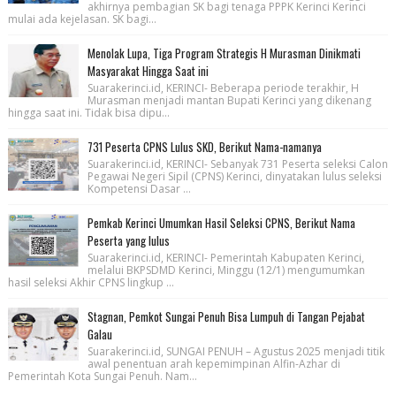
akhirnya pembagian SK bagi tenaga PPPK Kerinci Kerinci
mulai ada kejelasan. SK bagi...
Menolak Lupa, Tiga Program Strategis H Murasman Dinikmati
Masyarakat Hingga Saat ini
Suarakerinci.id, KERINCI- Beberapa periode terakhir, H
Murasman menjadi mantan Bupati Kerinci yang dikenang
hingga saat ini. Tidak bisa dipu...
731 Peserta CPNS Lulus SKD, Berikut Nama-namanya
Suarakerinci.id, KERINCI- Sebanyak 731 Peserta seleksi Calon
Pegawai Negeri Sipil (CPNS) Kerinci, dinyatakan lulus seleksi
Kompetensi Dasar ...
Pemkab Kerinci Umumkan Hasil Seleksi CPNS, Berikut Nama
Peserta yang lulus
Suarakerinci.id, KERINCI- Pemerintah Kabupaten Kerinci,
melalui BKPSDMD Kerinci, Minggu (12/1) mengumumkan
hasil seleksi Akhir CPNS lingkup ...
Stagnan, Pemkot Sungai Penuh Bisa Lumpuh di Tangan Pejabat
Galau
Suarakerinci.id, SUNGAI PENUH – Agustus 2025 menjadi titik
awal penentuan arah kepemimpinan Alfin-Azhar di
Pemerintah Kota Sungai Penuh. Nam...