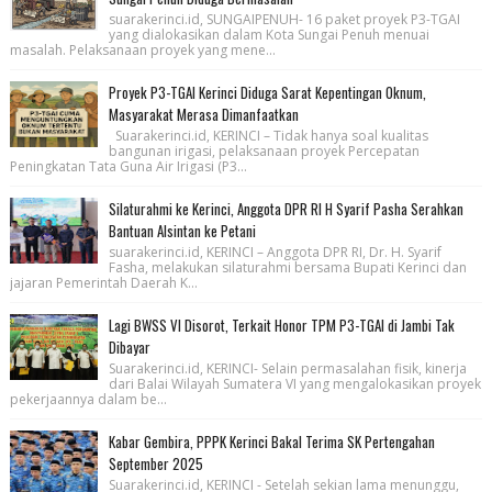
suarakerinci.id, SUNGAIPENUH- 16 paket proyek P3-TGAI
yang dialokasikan dalam Kota Sungai Penuh menuai
masalah. Pelaksanaan proyek yang mene...
Proyek P3-TGAI Kerinci Diduga Sarat Kepentingan Oknum,
Masyarakat Merasa Dimanfaatkan
Suarakerinci.id, KERINCI – Tidak hanya soal kualitas
bangunan irigasi, pelaksanaan proyek Percepatan
Peningkatan Tata Guna Air Irigasi (P3...
Silaturahmi ke Kerinci, Anggota DPR RI H Syarif Pasha Serahkan
Bantuan Alsintan ke Petani
suarakerinci.id, KERINCI – Anggota DPR RI, Dr. H. Syarif
Fasha, melakukan silaturahmi bersama Bupati Kerinci dan
jajaran Pemerintah Daerah K...
Lagi BWSS VI Disorot, Terkait Honor TPM P3-TGAI di Jambi Tak
Dibayar
Suarakerinci.id, KERINCI- Selain permasalahan fisik, kinerja
dari Balai Wilayah Sumatera VI yang mengalokasikan proyek
pekerjaannya dalam be...
Kabar Gembira, PPPK Kerinci Bakal Terima SK Pertengahan
September 2025
Suarakerinci.id, KERINCI - Setelah sekian lama menunggu,