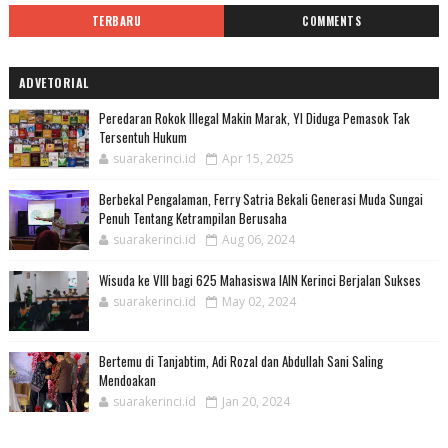
TERBARU
COMMENTS
ADVETORIAL
Peredaran Rokok Illegal Makin Marak, YI Diduga Pemasok Tak
Tersentuh Hukum
suarakerinci.id
Apr 15, 2025
Berbekal Pengalaman, Ferry Satria Bekali Generasi Muda Sungai
Penuh Tentang Ketrampilan Berusaha
suarakerinci.id
Aug 06, 2024
Wisuda ke VIII bagi 625 Mahasiswa IAIN Kerinci Berjalan Sukses
suarakerinci.id
May 02, 2024
Bertemu di Tanjabtim, Adi Rozal dan Abdullah Sani Saling
Mendoakan
suarakerinci.id
Jan 20, 2024