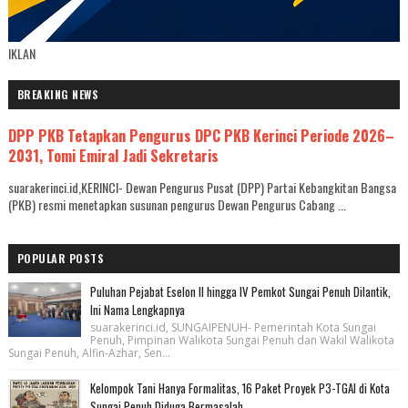
IKLAN
BREAKING NEWS
DPP PKB Tetapkan Pengurus DPC PKB Kerinci Periode 2026–
2031, Tomi Emiral Jadi Sekretaris
suarakerinci.id,KERINCI- Dewan Pengurus Pusat (DPP) Partai Kebangkitan Bangsa
(PKB) resmi menetapkan susunan pengurus Dewan Pengurus Cabang ...
POPULAR POSTS
Puluhan Pejabat Eselon II hingga IV Pemkot Sungai Penuh Dilantik,
Ini Nama Lengkapnya
suarakerinci.id, SUNGAIPENUH- Pemerintah Kota Sungai
Penuh, Pimpinan Walikota Sungai Penuh dan Wakil Walikota
Sungai Penuh, Alfin-Azhar, Sen...
Kelompok Tani Hanya Formalitas, 16 Paket Proyek P3-TGAI di Kota
Sungai Penuh Diduga Bermasalah