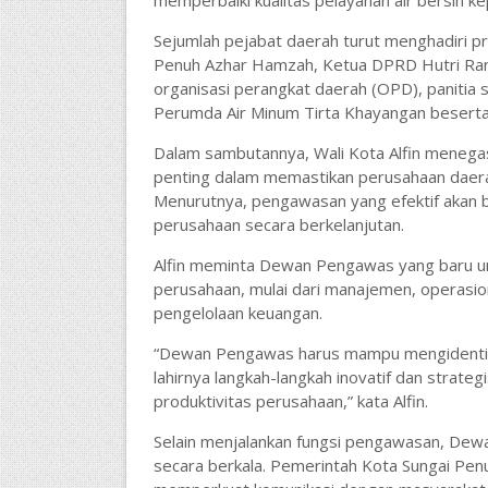
memperbaiki kualitas pelayanan air bersih k
Sejumlah pejabat daerah turut menghadiri pro
Penuh Azhar Hamzah, Ketua DPRD Hutri Randa
organisasi perangkat daerah (OPD), panitia
Perumda Air Minum Tirta Khayangan beserta 
Dalam sambutannya, Wali Kota Alfin men
penting dalam memastikan perusahaan daerah 
Menurutnya, pengawasan yang efektif akan b
perusahaan secara berkelanjutan.
Alfin meminta Dewan Pengawas yang baru unt
perusahaan, mulai dari manajemen, operasi
pengelolaan keuangan.
“Dewan Pengawas harus mampu mengidentifi
lahirnya langkah-langkah inovatif dan strateg
produktivitas perusahaan,” kata Alfin.
Selain menjalankan fungsi pengawasan, Dewa
secara berkala. Pemerintah Kota Sungai Pe