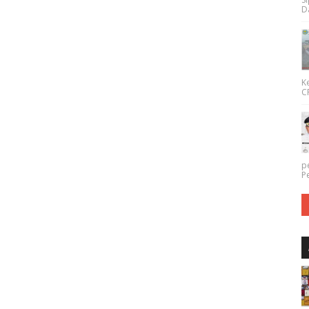
Da
K
CP
p
P