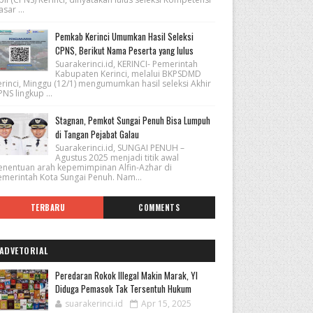
sar ...
Pemkab Kerinci Umumkan Hasil Seleksi
CPNS, Berikut Nama Peserta yang lulus
Suarakerinci.id, KERINCI- Pemerintah
Kabupaten Kerinci, melalui BKPSDMD
erinci, Minggu (12/1) mengumumkan hasil seleksi Akhir
NS lingkup ...
Stagnan, Pemkot Sungai Penuh Bisa Lumpuh
di Tangan Pejabat Galau
Suarakerinci.id, SUNGAI PENUH –
Agustus 2025 menjadi titik awal
enentuan arah kepemimpinan Alfin-Azhar di
emerintah Kota Sungai Penuh. Nam...
TERBARU
COMMENTS
ADVETORIAL
Peredaran Rokok Illegal Makin Marak, YI
Diduga Pemasok Tak Tersentuh Hukum
suarakerinci.id
Apr 15, 2025