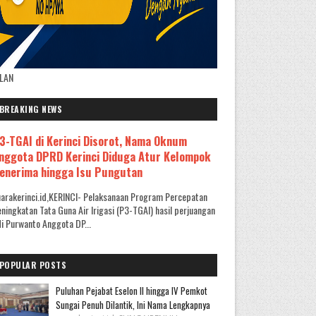
KLAN
BREAKING NEWS
3-TGAI di Kerinci Disorot, Nama Oknum
nggota DPRD Kerinci Diduga Atur Kelompok
enerima hingga Isu Pungutan
arakerinci.id,KERINCI- Pelaksanaan Program Percepatan
ningkatan Tata Guna Air Irigasi (P3-TGAI) hasil perjuangan
i Purwanto Anggota DP...
POPULAR POSTS
Puluhan Pejabat Eselon II hingga IV Pemkot
Sungai Penuh Dilantik, Ini Nama Lengkapnya