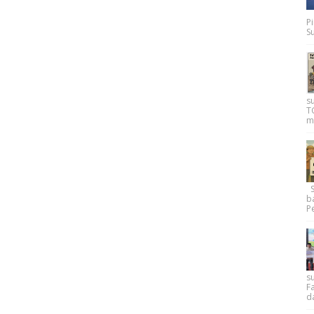
P
Su
s
T
m
Su
b
Pe
su
F
d