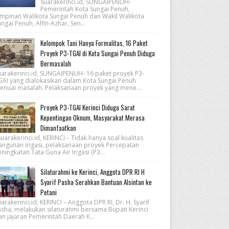
suarakerinci.id, SUNGAIPENUH-
Pemerintah Kota Sungai Penuh,
impinan Walikota Sungai Penuh dan Wakil Walikota
ngai Penuh, Alfin-Azhar, Sen...
Kelompok Tani Hanya Formalitas, 16 Paket
Proyek P3-TGAI di Kota Sungai Penuh Diduga
Bermasalah
uarakerinci.id, SUNGAIPENUH- 16 paket proyek P3-
GAI yang dialokasikan dalam Kota Sungai Penuh
enuai masalah. Pelaksanaan proyek yang mene...
Proyek P3-TGAI Kerinci Diduga Sarat
Kepentingan Oknum, Masyarakat Merasa
Dimanfaatkan
arakerinci.id, KERINCI – Tidak hanya soal kualitas
angunan irigasi, pelaksanaan proyek Percepatan
ningkatan Tata Guna Air Irigasi (P3...
Silaturahmi ke Kerinci, Anggota DPR RI H
Syarif Pasha Serahkan Bantuan Alsintan ke
Petani
arakerinci.id, KERINCI – Anggota DPR RI, Dr. H. Syarif
asha, melakukan silaturahmi bersama Bupati Kerinci
an jajaran Pemerintah Daerah K...