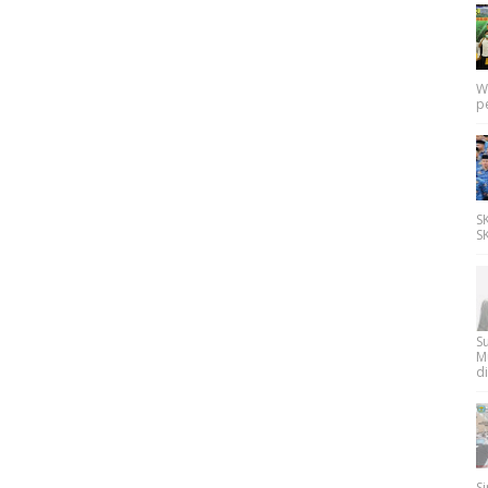
W
p
SK
SK
Su
M
di
Si