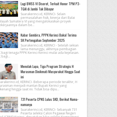
Lagi BWSS VI Disorot, Terkait Honor TPM P3-
TGAI di Jambi Tak Dibayar
Suarakerinci.id, KERINCI- Selain
permasalahan fisik, kinerja dari Balai
ilayah Sumatera VI yang mengalokasikan proyek
ekerjaannya dalam be...
Kabar Gembira, PPPK Kerinci Bakal Terima
SK Pertengahan September 2025
Suarakerinci.id, KERINCI - Setelah sekian
lama menunggu, akhirnya pembagian
 bagi tenaga PPPK Kerinci Kerinci mulai ada kejelasan.
 bagi...
Menolak Lupa, Tiga Program Strategis H
Murasman Dinikmati Masyarakat Hingga Saat
ini
arakerinci.id, KERINCI- Beberapa periode terakhir, H
urasman menjadi mantan Bupati Kerinci yang
kenang hingga saat ini. Tidak bisa dipu...
731 Peserta CPNS Lulus SKD, Berikut Nama-
namanya
Suarakerinci.id, KERINCI- Sebanyak 731
Peserta seleksi Calon Pegawai Negeri
pil (CPNS) Kerinci, dinyatakan lulus seleksi Kompetensi