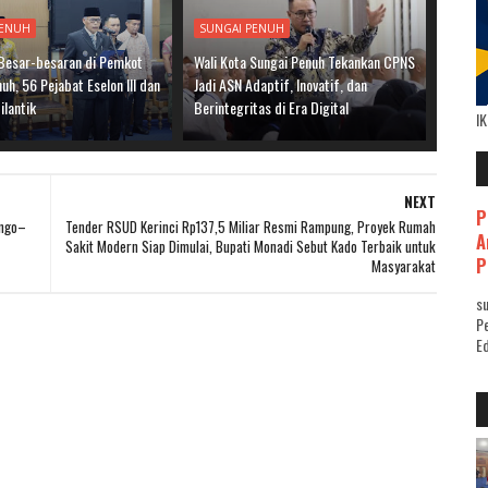
PENUH
SUNGAI PENUH
 Besar-besaran di Pemkot
Wali Kota Sungai Penuh Tekankan CPNS
uh, 56 Pejabat Eselon III dan
Jadi ASN Adaptif, Inovatif, dan
ilantik
Berintegritas di Era Digital
I
NEXT
P
ungo–
Tender RSUD Kerinci Rp137,5 Miliar Resmi Rampung, Proyek Rumah
A
Sakit Modern Siap Dimulai, Bupati Monadi Sebut Kado Terbaik untuk
P
Masyarakat
su
Pe
Ed