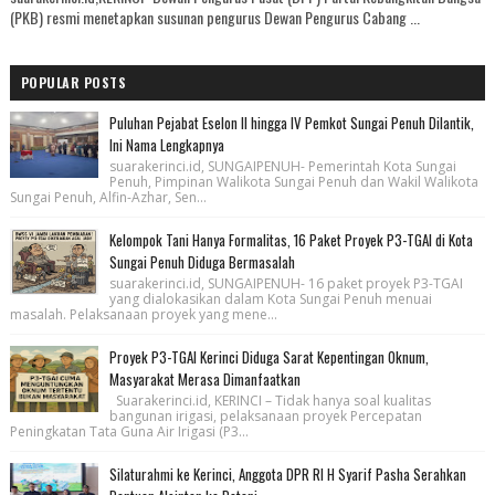
(PKB) resmi menetapkan susunan pengurus Dewan Pengurus Cabang ...
POPULAR POSTS
Puluhan Pejabat Eselon II hingga IV Pemkot Sungai Penuh Dilantik,
Ini Nama Lengkapnya
suarakerinci.id, SUNGAIPENUH- Pemerintah Kota Sungai
Penuh, Pimpinan Walikota Sungai Penuh dan Wakil Walikota
Sungai Penuh, Alfin-Azhar, Sen...
Kelompok Tani Hanya Formalitas, 16 Paket Proyek P3-TGAI di Kota
Sungai Penuh Diduga Bermasalah
suarakerinci.id, SUNGAIPENUH- 16 paket proyek P3-TGAI
yang dialokasikan dalam Kota Sungai Penuh menuai
masalah. Pelaksanaan proyek yang mene...
Proyek P3-TGAI Kerinci Diduga Sarat Kepentingan Oknum,
Masyarakat Merasa Dimanfaatkan
Suarakerinci.id, KERINCI – Tidak hanya soal kualitas
bangunan irigasi, pelaksanaan proyek Percepatan
Peningkatan Tata Guna Air Irigasi (P3...
Silaturahmi ke Kerinci, Anggota DPR RI H Syarif Pasha Serahkan