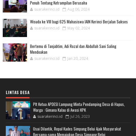
Penuh Tentang Ketrampilan Berusaha
suarakerinci.id
Aug 06, 2024
Wisuda ke VIII bagi 625 Mahasiswa IAIN Kerinci Berjalan Sukses
suarakerinci.id
May 02, 2024
Bertemu di Tanjabtim, Adi Rozal dan Abdullah Sani Saling
Mendoakan
suarakerinci.id
Jan 20, 2024
LINTAS DESA
Plt Ketua APDESI Lampung Minta Pendamping Desa di Hapus,
Warga : Gimana Kalau di Awasi KPK
suarakerinci.id
Jul 26, 2023
Usai Dilantik, Repal Kades Simpang Belui Ajak Masyarakat
Bersama-sama Memajukan Desa Simpang Belui