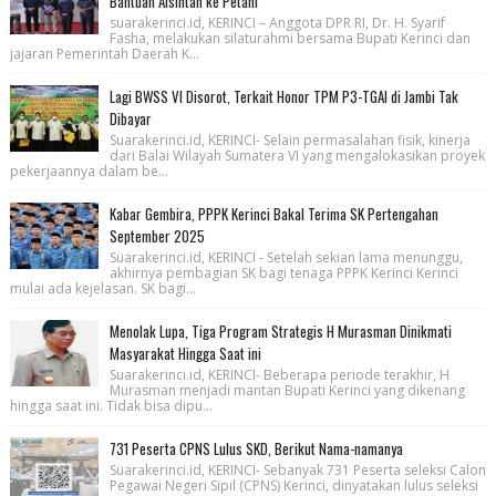
Bantuan Alsintan ke Petani
suarakerinci.id, KERINCI – Anggota DPR RI, Dr. H. Syarif
Fasha, melakukan silaturahmi bersama Bupati Kerinci dan
jajaran Pemerintah Daerah K...
Lagi BWSS VI Disorot, Terkait Honor TPM P3-TGAI di Jambi Tak
Dibayar
Suarakerinci.id, KERINCI- Selain permasalahan fisik, kinerja
dari Balai Wilayah Sumatera VI yang mengalokasikan proyek
pekerjaannya dalam be...
Kabar Gembira, PPPK Kerinci Bakal Terima SK Pertengahan
September 2025
Suarakerinci.id, KERINCI - Setelah sekian lama menunggu,
akhirnya pembagian SK bagi tenaga PPPK Kerinci Kerinci
mulai ada kejelasan. SK bagi...
Menolak Lupa, Tiga Program Strategis H Murasman Dinikmati
Masyarakat Hingga Saat ini
Suarakerinci.id, KERINCI- Beberapa periode terakhir, H
Murasman menjadi mantan Bupati Kerinci yang dikenang
hingga saat ini. Tidak bisa dipu...
731 Peserta CPNS Lulus SKD, Berikut Nama-namanya
Suarakerinci.id, KERINCI- Sebanyak 731 Peserta seleksi Calon
Pegawai Negeri Sipil (CPNS) Kerinci, dinyatakan lulus seleksi