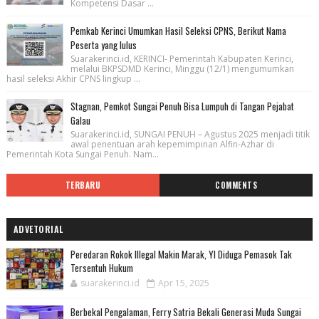
Kompetensi Dasar ...
Pemkab Kerinci Umumkan Hasil Seleksi CPNS, Berikut Nama
Peserta yang lulus
Suarakerinci.id, KERINCI- Pemerintah Kabupaten Kerinci,
melalui BKPSDMD Kerinci, Minggu (12/1) mengumumkan
hasil seleksi Akhir CPNS lingkup ...
Stagnan, Pemkot Sungai Penuh Bisa Lumpuh di Tangan Pejabat
Galau
Suarakerinci.id, SUNGAI PENUH – Agustus 2025 menjadi titik
awal penentuan arah kepemimpinan Alfin-Azhar di
Pemerintah Kota Sungai Penuh. Nam...
TERBARU
COMMENTS
ADVETORIAL
Peredaran Rokok Illegal Makin Marak, YI Diduga Pemasok Tak
Tersentuh Hukum
suarakerinci.id
Apr 15, 2025
Berbekal Pengalaman, Ferry Satria Bekali Generasi Muda Sungai