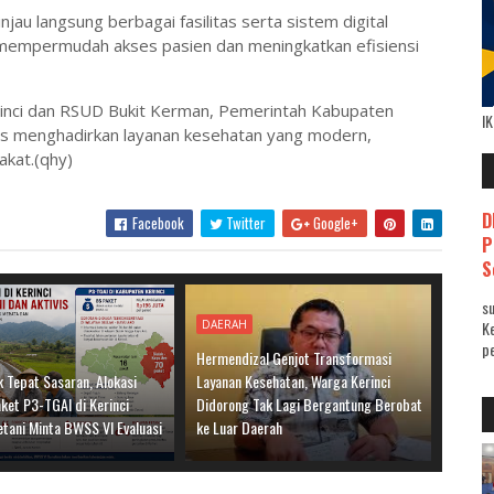
au langsung berbagai fasilitas serta sistem digital
 mempermudah akses pasien dan meningkatkan efisiensi
nci dan RSUD Bukit Kerman, Pemerintah Kabupaten
I
s menghadirkan layanan kesehatan yang modern,
akat.(qhy)
D
Facebook
Twitter
Google+
P
S
su
DAERAH
K
pe
Hermendizal Genjot Transformasi
 Tepat Sasaran, Alokasi
Layanan Kesehatan, Warga Kerinci
ket P3-TGAI di Kerinci
Didorong Tak Lagi Bergantung Berobat
etani Minta BWSS VI Evaluasi
ke Luar Daerah