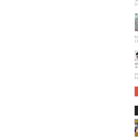
Da
K
CP
p
P