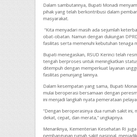
Dalam sambutannya, Bupati Monadi menyampa
pihak yang telah berkontribusi dalam pemba
masyarakat.
“Kita menyadari masih ada sejumlah keterba
obat-obatan. Namun dengan dukungan DPRD d
fasilitas serta memenuhi kebutuhan tenaga m
Bupati menegaskan, RSUD Kerinci telah resm
tengah berproses untuk meningkatkan statu
ditempuh dengan memperkuat layanan unggu
fasilitas penunjang lainnya.
Dalam kesempatan yang sama, Bupati Mona
mulai beroperasi bersamaan dengan peresmia
ini menjadi langkah nyata pemerataan pelayana
“Dengan beroperasinya dua rumah sakit ini, m
dekat, cepat, dan merata,” ungkapnya.
Menariknya, Kementerian Kesehatan RI juga 
pembangunan rumah sakit nasional, menjadika