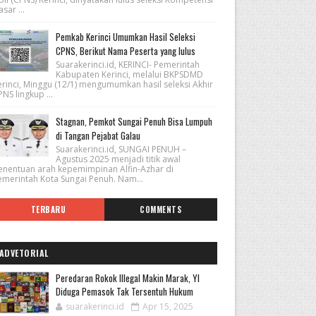
sar ...
Pemkab Kerinci Umumkan Hasil Seleksi
CPNS, Berikut Nama Peserta yang lulus
Suarakerinci.id, KERINCI- Pemerintah
Kabupaten Kerinci, melalui BKPSDMD
erinci, Minggu (12/1) mengumumkan hasil seleksi Akhir
NS lingkup ...
Stagnan, Pemkot Sungai Penuh Bisa Lumpuh
di Tangan Pejabat Galau
Suarakerinci.id, SUNGAI PENUH –
Agustus 2025 menjadi titik awal
enentuan arah kepemimpinan Alfin-Azhar di
emerintah Kota Sungai Penuh. Nam...
TERBARU
COMMENTS
ADVETORIAL
Peredaran Rokok Illegal Makin Marak, YI
Diduga Pemasok Tak Tersentuh Hukum
suarakerinci.id
Apr 15, 2025