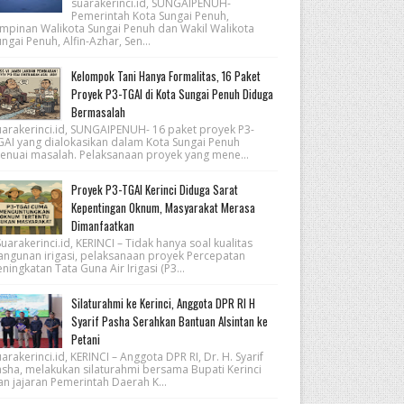
suarakerinci.id, SUNGAIPENUH-
Pemerintah Kota Sungai Penuh,
impinan Walikota Sungai Penuh dan Wakil Walikota
ngai Penuh, Alfin-Azhar, Sen...
Kelompok Tani Hanya Formalitas, 16 Paket
Proyek P3-TGAI di Kota Sungai Penuh Diduga
Bermasalah
uarakerinci.id, SUNGAIPENUH- 16 paket proyek P3-
GAI yang dialokasikan dalam Kota Sungai Penuh
enuai masalah. Pelaksanaan proyek yang mene...
Proyek P3-TGAI Kerinci Diduga Sarat
Kepentingan Oknum, Masyarakat Merasa
Dimanfaatkan
arakerinci.id, KERINCI – Tidak hanya soal kualitas
angunan irigasi, pelaksanaan proyek Percepatan
ningkatan Tata Guna Air Irigasi (P3...
Silaturahmi ke Kerinci, Anggota DPR RI H
Syarif Pasha Serahkan Bantuan Alsintan ke
Petani
arakerinci.id, KERINCI – Anggota DPR RI, Dr. H. Syarif
asha, melakukan silaturahmi bersama Bupati Kerinci
an jajaran Pemerintah Daerah K...