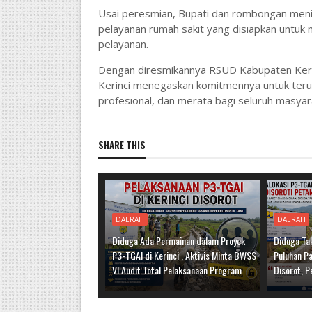
Usai peresmian, Bupati dan rombongan meninj
pelayanan rumah sakit yang disiapkan untuk
pelayanan.
Dengan diresmikannya RSUD Kabupaten Keri
Kerinci menegaskan komitmennya untuk teru
profesional, dan merata bagi seluruh masyar
SHARE THIS
DAERAH
DAERAH
Diduga Ada Permainan dalam Proyek
Diduga Tak
P3-TGAI di Kerinci , Aktivis Minta BWSS
Puluhan Pa
VI Audit Total Pelaksanaan Program
Disorot, P