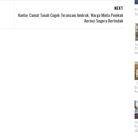
NEXT
P
Su
Kantor Camat Tanah Cogok Terancam Ambruk, Warga Minta Pemkab
Kerinci Segera Bertindak
s
T
m
Su
b
Pe
su
F
d