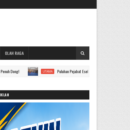
OLAH RAGA
Puluhan Pejabat Eselon II hingga IV Pemkot Sungai Penuh Dila
UTAMA
IKLAN