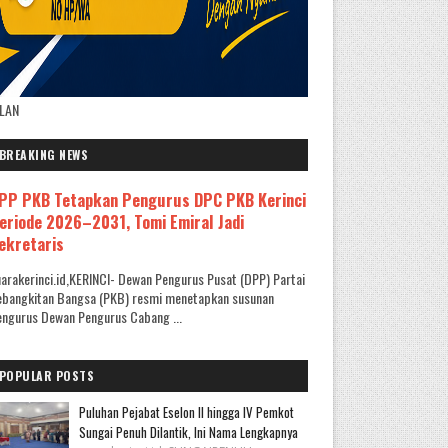
KLAN
BREAKING NEWS
PP PKB Tetapkan Pengurus DPC PKB Kerinci
eriode 2026–2031, Tomi Emiral Jadi
ekretaris
arakerinci.id,KERINCI- Dewan Pengurus Pusat (DPP) Partai
ebangkitan Bangsa (PKB) resmi menetapkan susunan
ngurus Dewan Pengurus Cabang ...
POPULAR POSTS
Puluhan Pejabat Eselon II hingga IV Pemkot
Sungai Penuh Dilantik, Ini Nama Lengkapnya