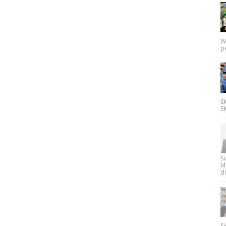
W
p
SK
SK
Su
M
di
Si