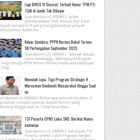
Lagi BWSS VI Disorot, Terkait Honor TPM P3-
TGAI di Jambi Tak Dibayar
Suarakerinci.id, KERINCI- Selain
permasalahan fisik, kinerja dari Balai
ilayah Sumatera VI yang mengalokasikan proyek
ekerjaannya dalam be...
Kabar Gembira, PPPK Kerinci Bakal Terima
SK Pertengahan September 2025
Suarakerinci.id, KERINCI - Setelah sekian
lama menunggu, akhirnya pembagian
 bagi tenaga PPPK Kerinci Kerinci mulai ada kejelasan.
 bagi...
Menolak Lupa, Tiga Program Strategis H
Murasman Dinikmati Masyarakat Hingga Saat
ini
arakerinci.id, KERINCI- Beberapa periode terakhir, H
urasman menjadi mantan Bupati Kerinci yang
kenang hingga saat ini. Tidak bisa dipu...
731 Peserta CPNS Lulus SKD, Berikut Nama-
namanya
Suarakerinci.id, KERINCI- Sebanyak 731
Peserta seleksi Calon Pegawai Negeri
pil (CPNS) Kerinci, dinyatakan lulus seleksi Kompetensi