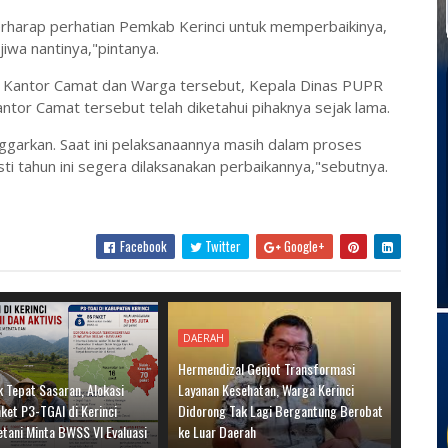
 berharap perhatian Pemkab Kerinci untuk memperbaikinya,
jiwa nantinya,"pintanya.
 Kantor Camat dan Warga tersebut, Kepala Dinas PUPR
ntor Camat tersebut telah diketahui pihaknya sejak lama.
nggarkan. Saat ini pelaksanaannya masih dalam proses
i tahun ini segera dilaksanakan perbaikannya,"sebutnya.
Facebook
Twitter
Google+
DAERAH
Hermendizal Genjot Transformasi
 Tepat Sasaran, Alokasi
Layanan Kesehatan, Warga Kerinci
ket P3-TGAI di Kerinci
Didorong Tak Lagi Bergantung Berobat
etani Minta BWSS VI Evaluasi
ke Luar Daerah