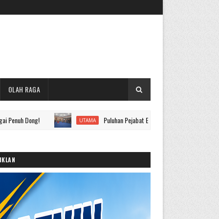
OLAH RAGA
ng!
Puluhan Pejabat Eselon II hingga IV Pemkot Sungai Penuh D
UTAMA
IKLAN