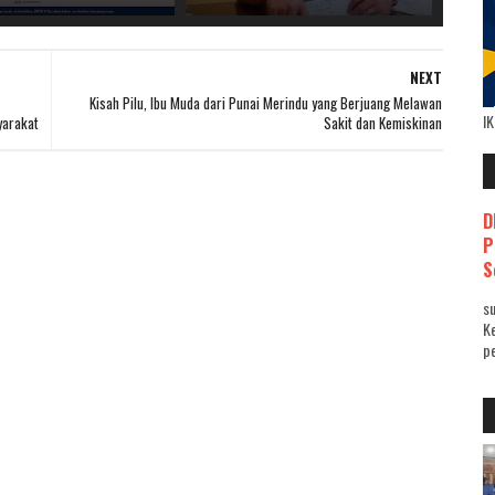
NEXT
Kisah Pilu, Ibu Muda dari Punai Merindu yang Berjuang Melawan
I
yarakat
Sakit dan Kemiskinan
D
P
S
su
K
pe