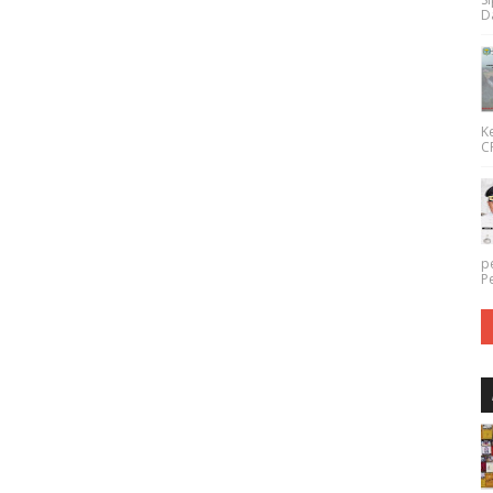
Da
K
CP
p
P