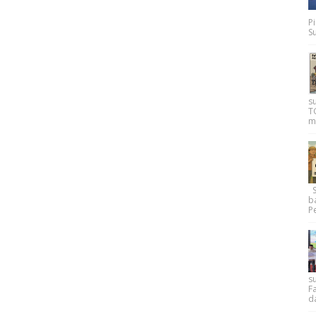
P
Su
s
T
m
Su
b
Pe
su
F
d