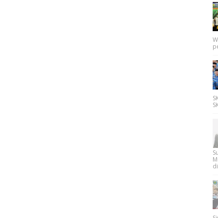
W
p
SK
SK
Su
M
di
Si