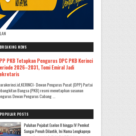
KLAN
BREAKING NEWS
PP PKB Tetapkan Pengurus DPC PKB Kerinci
eriode 2026–2031, Tomi Emiral Jadi
ekretaris
arakerinci.id,KERINCI- Dewan Pengurus Pusat (DPP) Partai
ebangkitan Bangsa (PKB) resmi menetapkan susunan
ngurus Dewan Pengurus Cabang ...
POPULAR POSTS
Puluhan Pejabat Eselon II hingga IV Pemkot
Sungai Penuh Dilantik, Ini Nama Lengkapnya