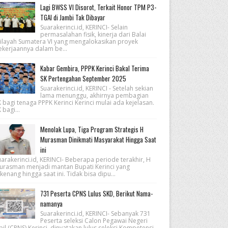
Lagi BWSS VI Disorot, Terkait Honor TPM P3-
TGAI di Jambi Tak Dibayar
Suarakerinci.id, KERINCI- Selain
permasalahan fisik, kinerja dari Balai
ilayah Sumatera VI yang mengalokasikan proyek
ekerjaannya dalam be...
Kabar Gembira, PPPK Kerinci Bakal Terima
SK Pertengahan September 2025
Suarakerinci.id, KERINCI - Setelah sekian
lama menunggu, akhirnya pembagian
 bagi tenaga PPPK Kerinci Kerinci mulai ada kejelasan.
 bagi...
Menolak Lupa, Tiga Program Strategis H
Murasman Dinikmati Masyarakat Hingga Saat
ini
arakerinci.id, KERINCI- Beberapa periode terakhir, H
urasman menjadi mantan Bupati Kerinci yang
kenang hingga saat ini. Tidak bisa dipu...
731 Peserta CPNS Lulus SKD, Berikut Nama-
namanya
Suarakerinci.id, KERINCI- Sebanyak 731
Peserta seleksi Calon Pegawai Negeri
pil (CPNS) Kerinci, dinyatakan lulus seleksi Kompetensi