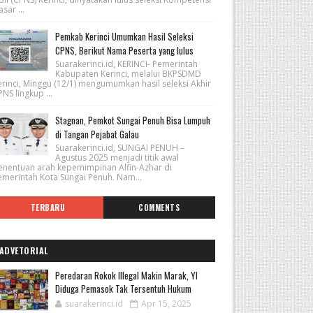
sar ...
Pemkab Kerinci Umumkan Hasil Seleksi
CPNS, Berikut Nama Peserta yang lulus
Suarakerinci.id, KERINCI- Pemerintah
Kabupaten Kerinci, melalui BKPSDMD
erinci, Minggu (12/1) mengumumkan hasil seleksi Akhir
NS lingkup ...
Stagnan, Pemkot Sungai Penuh Bisa Lumpuh
di Tangan Pejabat Galau
Suarakerinci.id, SUNGAI PENUH –
Agustus 2025 menjadi titik awal
enentuan arah kepemimpinan Alfin-Azhar di
emerintah Kota Sungai Penuh. Nam...
TERBARU
COMMENTS
ADVETORIAL
Peredaran Rokok Illegal Makin Marak, YI
Diduga Pemasok Tak Tersentuh Hukum
suarakerinci.id
Apr 15, 2025