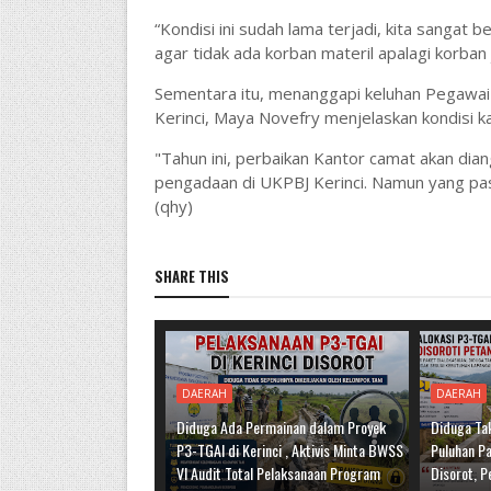
“Kondisi ini sudah lama terjadi, kita sangat
agar tidak ada korban materil apalagi korban 
Sementara itu, menanggapi keluhan Pegawai
Kerinci, Maya Novefry menjelaskan kondisi ka
"Tahun ini, perbaikan Kantor camat akan dia
pengadaan di UKPBJ Kerinci. Namun yang past
(qhy)
SHARE THIS
DAERAH
DAERAH
Diduga Ada Permainan dalam Proyek
Diduga Tak
P3-TGAI di Kerinci , Aktivis Minta BWSS
Puluhan Pa
VI Audit Total Pelaksanaan Program
Disorot, P