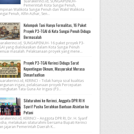
suarakerinci.id, SUNGAIPENUH-
Pemerintah Kota Sungai Penuh,
impinan Walikota Sungai Penuh dan Wakil Walikota
ngai Penuh, Alfin-Azhar, Sen...
Kelompok Tani Hanya Formalitas, 16 Paket
Proyek P3-TGAI di Kota Sungai Penuh Diduga
Bermasalah
uarakerinci.id, SUNGAIPENUH- 16 paket proyek P3-
GAI yang dialokasikan dalam Kota Sungai Penuh
enuai masalah. Pelaksanaan proyek yang mene...
Proyek P3-TGAI Kerinci Diduga Sarat
Kepentingan Oknum, Masyarakat Merasa
Dimanfaatkan
arakerinci.id, KERINCI – Tidak hanya soal kualitas
angunan irigasi, pelaksanaan proyek Percepatan
ningkatan Tata Guna Air Irigasi (P3...
Silaturahmi ke Kerinci, Anggota DPR RI H
Syarif Pasha Serahkan Bantuan Alsintan ke
Petani
arakerinci.id, KERINCI – Anggota DPR RI, Dr. H. Syarif
asha, melakukan silaturahmi bersama Bupati Kerinci
an jajaran Pemerintah Daerah K...