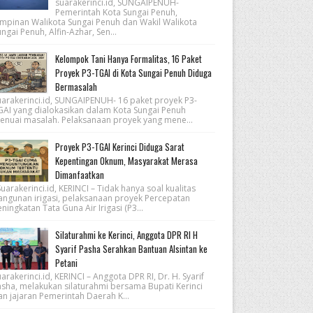
suarakerinci.id, SUNGAIPENUH-
Pemerintah Kota Sungai Penuh,
impinan Walikota Sungai Penuh dan Wakil Walikota
ngai Penuh, Alfin-Azhar, Sen...
Kelompok Tani Hanya Formalitas, 16 Paket
Proyek P3-TGAI di Kota Sungai Penuh Diduga
Bermasalah
uarakerinci.id, SUNGAIPENUH- 16 paket proyek P3-
GAI yang dialokasikan dalam Kota Sungai Penuh
enuai masalah. Pelaksanaan proyek yang mene...
Proyek P3-TGAI Kerinci Diduga Sarat
Kepentingan Oknum, Masyarakat Merasa
Dimanfaatkan
arakerinci.id, KERINCI – Tidak hanya soal kualitas
angunan irigasi, pelaksanaan proyek Percepatan
ningkatan Tata Guna Air Irigasi (P3...
Silaturahmi ke Kerinci, Anggota DPR RI H
Syarif Pasha Serahkan Bantuan Alsintan ke
Petani
arakerinci.id, KERINCI – Anggota DPR RI, Dr. H. Syarif
asha, melakukan silaturahmi bersama Bupati Kerinci
an jajaran Pemerintah Daerah K...