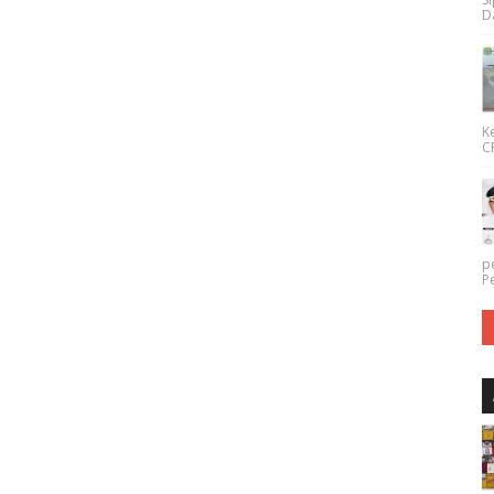
Da
K
CP
p
P