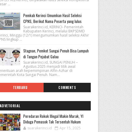
sar ...
Pemkab Kerinci Umumkan Hasil Seleksi
CPNS, Berikut Nama Peserta yang lulus
Suarakerinci.id, KERINCI- Pemerintah
Kabupaten Kerinci, melalui BKPSDMD
erinci, Minggu (12/1) mengumumkan hasil seleksi Akhir
NS lingkup ...
Stagnan, Pemkot Sungai Penuh Bisa Lumpuh
di Tangan Pejabat Galau
Suarakerinci.id, SUNGAI PENUH –
Agustus 2025 menjadi titik awal
enentuan arah kepemimpinan Alfin-Azhar di
emerintah Kota Sungai Penuh. Nam...
TERBARU
COMMENTS
ADVETORIAL
Peredaran Rokok Illegal Makin Marak, YI
Diduga Pemasok Tak Tersentuh Hukum
suarakerinci.id
Apr 15, 2025