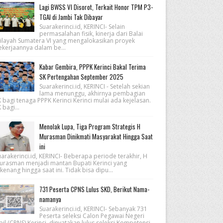
Lagi BWSS VI Disorot, Terkait Honor TPM P3-
TGAI di Jambi Tak Dibayar
Suarakerinci.id, KERINCI- Selain
permasalahan fisik, kinerja dari Balai
ilayah Sumatera VI yang mengalokasikan proyek
ekerjaannya dalam be...
Kabar Gembira, PPPK Kerinci Bakal Terima
SK Pertengahan September 2025
Suarakerinci.id, KERINCI - Setelah sekian
lama menunggu, akhirnya pembagian
 bagi tenaga PPPK Kerinci Kerinci mulai ada kejelasan.
 bagi...
Menolak Lupa, Tiga Program Strategis H
Murasman Dinikmati Masyarakat Hingga Saat
ini
arakerinci.id, KERINCI- Beberapa periode terakhir, H
urasman menjadi mantan Bupati Kerinci yang
kenang hingga saat ini. Tidak bisa dipu...
731 Peserta CPNS Lulus SKD, Berikut Nama-
namanya
Suarakerinci.id, KERINCI- Sebanyak 731
Peserta seleksi Calon Pegawai Negeri
pil (CPNS) Kerinci, dinyatakan lulus seleksi Kompetensi