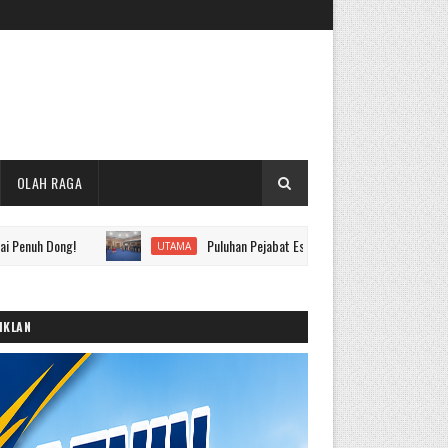
OLAH RAGA
!
Puluhan Pejabat Eselon II hingga IV Pemkot Sungai Penuh Dil
UTAMA
IKLAN