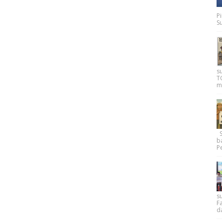
P
Su
s
T
m
Su
b
Pe
su
F
d