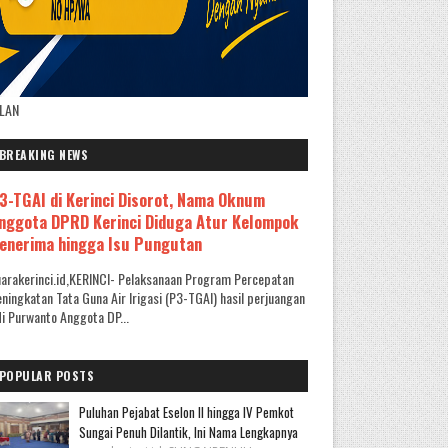
KLAN
BREAKING NEWS
3-TGAI di Kerinci Disorot, Nama Oknum
nggota DPRD Kerinci Diduga Atur Kelompok
enerima hingga Isu Pungutan
arakerinci.id,KERINCI- Pelaksanaan Program Percepatan
ningkatan Tata Guna Air Irigasi (P3-TGAI) hasil perjuangan
i Purwanto Anggota DP...
POPULAR POSTS
Puluhan Pejabat Eselon II hingga IV Pemkot
Sungai Penuh Dilantik, Ini Nama Lengkapnya