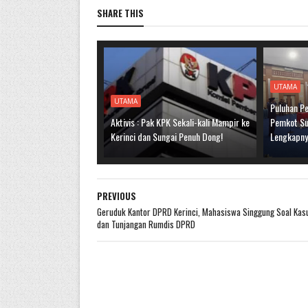
SHARE THIS
UTAMA
UTAMA
Puluhan Pe
Aktivis : Pak KPK Sekali-kali Mampir ke
Pemkot Sun
Kerinci dan Sungai Penuh Dong!
Lengkapn
PREVIOUS
Geruduk Kantor DPRD Kerinci, Mahasiswa Singgung Soal Kas
dan Tunjangan Rumdis DPRD