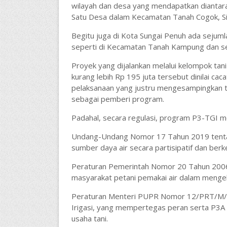
wilayah dan desa yang mendapatkan diantara
Satu Desa dalam Kecamatan Tanah Cogok, Sitin
Begitu juga di Kota Sungai Penuh ada sejum
seperti di Kecamatan Tanah Kampung dan s
Proyek yang dijalankan melalui kelompok t
kurang lebih Rp 195 juta tersebut dinilai cac
pelaksanaan yang justru mengesampingkan tu
sebagai pemberi program.
Padahal, secara regulasi, program P3-TGI me
Undang-Undang Nomor 17 Tahun 2019 tenta
sumber daya air secara partisipatif dan berke
Peraturan Pemerintah Nomor 20 Tahun 2006
masyarakat petani pemakai air dalam mengelol
Peraturan Menteri PUPR Nomor 12/PRT/M/20
Irigasi, yang mempertegas peran serta P3A da
usaha tani.