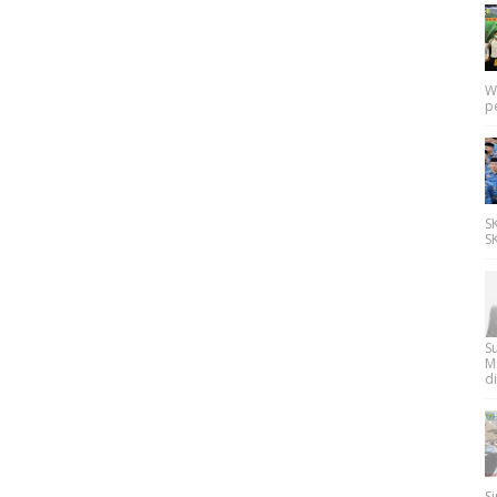
W
p
SK
SK
Su
M
di
Si