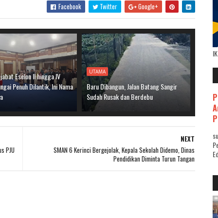
Facebook
Twitter
Google+
I
UTAMA
jabat Eselon II hingga IV
gai Penuh Dilantik, Ini Nama
Baru Dibangun, Jalan Batang Sangir
P
ya
Sudah Rusak dan Berdebu
A
P
su
NEXT
Pe
us PJU
SMAN 6 Kerinci Bergejolak, Kepala Sekolah Didemo, Dinas
Ed
Pendidikan Diminta Turun Tangan