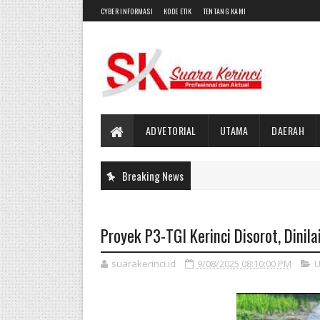
CYBER INFORMASI
KODE ETIK
TENTANG KAMI
ADVETORIAL
UTAMA
DAERAH
Breaking News
Proyek P3-TGI Kerinci Disorot, Dinil
suarakerinci.id
9/08/2025 08:10:00 PM
U