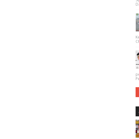
Da
K
CP
p
P