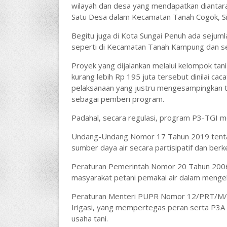
wilayah dan desa yang mendapatkan diantara
Satu Desa dalam Kecamatan Tanah Cogok, Sitin
Begitu juga di Kota Sungai Penuh ada sejum
seperti di Kecamatan Tanah Kampung dan s
Proyek yang dijalankan melalui kelompok t
kurang lebih Rp 195 juta tersebut dinilai cac
pelaksanaan yang justru mengesampingkan tu
sebagai pemberi program.
Padahal, secara regulasi, program P3-TGI me
Undang-Undang Nomor 17 Tahun 2019 tenta
sumber daya air secara partisipatif dan berke
Peraturan Pemerintah Nomor 20 Tahun 2006
masyarakat petani pemakai air dalam mengelol
Peraturan Menteri PUPR Nomor 12/PRT/M/20
Irigasi, yang mempertegas peran serta P3A da
usaha tani.