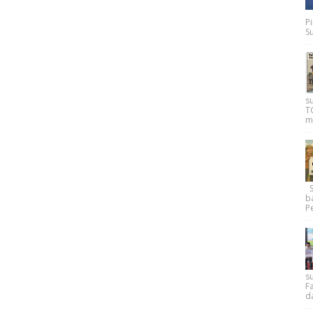
P
Su
s
T
m
Su
b
Pe
su
F
d