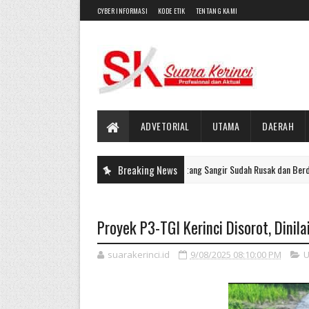
CYBER INFORMASI
KODE ETIK
TENTANG KAMI
ADVETORIAL
UTAMA
DAERAH
Baru Dibangun, Jalan Batang Sangir Sudah Rusak dan Berdebu
Breaking News
UTAMA
Proyek P3-TGI Kerinci Disorot, Dinil
suarakerinci.id
9/08/2025 08:10:00 PM
U