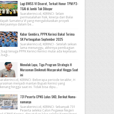
Lagi BWSS VI Disorot, Terkait Honor TPM P3-
TGAI di Jambi Tak Dibayar
Suarakerinci.id, KERINCI- Selain
permasalahan fisik, kinerja dari Balai
ilayah Sumatera VI yang mengalokasikan proyek
ekerjaannya dalam be...
Kabar Gembira, PPPK Kerinci Bakal Terima
SK Pertengahan September 2025
Suarakerinci.id, KERINCI - Setelah sekian
lama menunggu, akhirnya pembagian
 bagi tenaga PPPK Kerinci Kerinci mulai ada kejelasan.
 bagi...
Menolak Lupa, Tiga Program Strategis H
Murasman Dinikmati Masyarakat Hingga Saat
ini
arakerinci.id, KERINCI- Beberapa periode terakhir, H
urasman menjadi mantan Bupati Kerinci yang
kenang hingga saat ini. Tidak bisa dipu...
731 Peserta CPNS Lulus SKD, Berikut Nama-
namanya
Suarakerinci.id, KERINCI- Sebanyak 731
Peserta seleksi Calon Pegawai Negeri
pil (CPNS) Kerinci, dinyatakan lulus seleksi Kompetensi