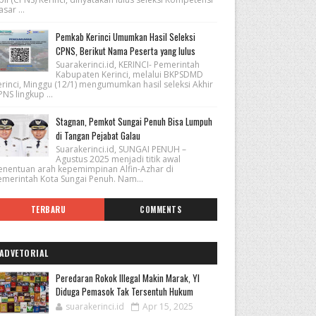
sar ...
Pemkab Kerinci Umumkan Hasil Seleksi
CPNS, Berikut Nama Peserta yang lulus
Suarakerinci.id, KERINCI- Pemerintah
Kabupaten Kerinci, melalui BKPSDMD
erinci, Minggu (12/1) mengumumkan hasil seleksi Akhir
NS lingkup ...
Stagnan, Pemkot Sungai Penuh Bisa Lumpuh
di Tangan Pejabat Galau
Suarakerinci.id, SUNGAI PENUH –
Agustus 2025 menjadi titik awal
enentuan arah kepemimpinan Alfin-Azhar di
emerintah Kota Sungai Penuh. Nam...
TERBARU
COMMENTS
ADVETORIAL
Peredaran Rokok Illegal Makin Marak, YI
Diduga Pemasok Tak Tersentuh Hukum
suarakerinci.id
Apr 15, 2025