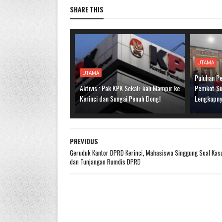
SHARE THIS
UTAMA
UTAMA
Puluhan Pe
Aktivis : Pak KPK Sekali-kali Mampir ke
Pemkot Sun
Kerinci dan Sungai Penuh Dong!
Lengkapn
PREVIOUS
Geruduk Kantor DPRD Kerinci, Mahasiswa Singgung Soal Kas
dan Tunjangan Rumdis DPRD