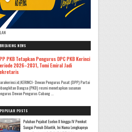
KLAN
BREAKING NEWS
PP PKB Tetapkan Pengurus DPC PKB Kerinci
eriode 2026–2031, Tomi Emiral Jadi
ekretaris
arakerinci.id,KERINCI- Dewan Pengurus Pusat (DPP) Partai
ebangkitan Bangsa (PKB) resmi menetapkan susunan
ngurus Dewan Pengurus Cabang ...
POPULAR POSTS
Puluhan Pejabat Eselon II hingga IV Pemkot
Sungai Penuh Dilantik, Ini Nama Lengkapnya