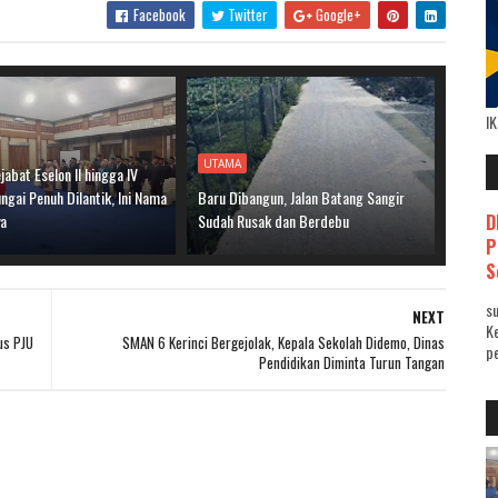
Facebook
Twitter
Google+
I
UTAMA
jabat Eselon II hingga IV
gai Penuh Dilantik, Ini Nama
Baru Dibangun, Jalan Batang Sangir
D
ya
Sudah Rusak dan Berdebu
P
S
su
NEXT
K
us PJU
SMAN 6 Kerinci Bergejolak, Kepala Sekolah Didemo, Dinas
pe
Pendidikan Diminta Turun Tangan