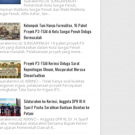
suarakerinci.id, SUNGAIPENUH-
Pemerintah Kota Sungai Penuh,
impinan Walikota Sungai Penuh dan Wakil Walikota
ngai Penuh, Alfin-Azhar, Sen...
Kelompok Tani Hanya Formalitas, 16 Paket
Proyek P3-TGAI di Kota Sungai Penuh Diduga
Bermasalah
uarakerinci.id, SUNGAIPENUH- 16 paket proyek P3-
GAI yang dialokasikan dalam Kota Sungai Penuh
enuai masalah. Pelaksanaan proyek yang mene...
Proyek P3-TGAI Kerinci Diduga Sarat
Kepentingan Oknum, Masyarakat Merasa
Dimanfaatkan
arakerinci.id, KERINCI – Tidak hanya soal kualitas
angunan irigasi, pelaksanaan proyek Percepatan
ningkatan Tata Guna Air Irigasi (P3...
Silaturahmi ke Kerinci, Anggota DPR RI H
Syarif Pasha Serahkan Bantuan Alsintan ke
Petani
arakerinci.id, KERINCI – Anggota DPR RI, Dr. H. Syarif
asha, melakukan silaturahmi bersama Bupati Kerinci
an jajaran Pemerintah Daerah K...