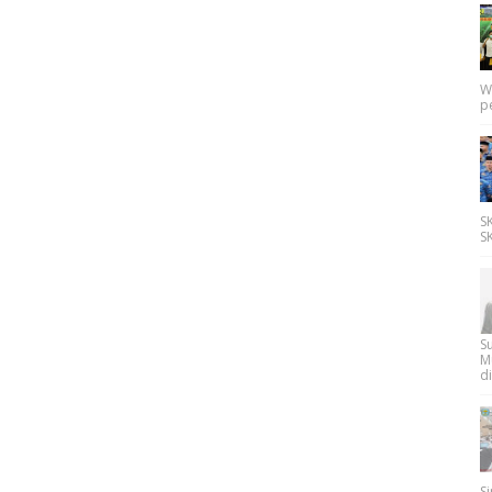
W
p
SK
SK
Su
M
di
Si