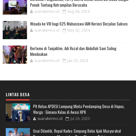
Penuh Tentang Ketrampilan Berusaha
suarakerinci.id
Aug 06, 2024
Wisuda ke VIII bagi 625 Mahasiswa IAIN Kerinci Berjalan Sukses
suarakerinci.id
May 02, 2024
Bertemu di Tanjabtim, Adi Rozal dan Abdullah Sani Saling
Mendoakan
suarakerinci.id
Jan 20, 2024
LINTAS DESA
Plt Ketua APDESI Lampung Minta Pendamping Desa di Hapus,
Warga : Gimana Kalau di Awasi KPK
suarakerinci.id
Jul 26, 2023
Usai Dilantik, Repal Kades Simpang Belui Ajak Masyarakat