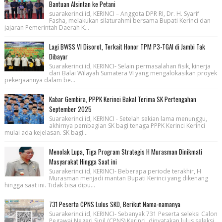
Bantuan Alsintan ke Petani
suarakerinci.id, KERINCI – Anggota DPR RI, Dr. H. Syarif
Fasha, melakukan silaturahmi bersama Bupati Kerinci dan
jajaran Pemerintah Daerah K...
Lagi BWSS VI Disorot, Terkait Honor TPM P3-TGAI di Jambi Tak
Dibayar
Suarakerinci.id, KERINCI- Selain permasalahan fisik, kinerja
dari Balai Wilayah Sumatera VI yang mengalokasikan proyek
pekerjaannya dalam be...
Kabar Gembira, PPPK Kerinci Bakal Terima SK Pertengahan
September 2025
Suarakerinci.id, KERINCI - Setelah sekian lama menunggu,
akhirnya pembagian SK bagi tenaga PPPK Kerinci Kerinci
mulai ada kejelasan. SK bagi...
Menolak Lupa, Tiga Program Strategis H Murasman Dinikmati
Masyarakat Hingga Saat ini
Suarakerinci.id, KERINCI- Beberapa periode terakhir, H
Murasman menjadi mantan Bupati Kerinci yang dikenang
hingga saat ini. Tidak bisa dipu...
731 Peserta CPNS Lulus SKD, Berikut Nama-namanya
Suarakerinci.id, KERINCI- Sebanyak 731 Peserta seleksi Calon
Pegawai Negeri Sipil (CPNS) Kerinci, dinyatakan lulus seleksi