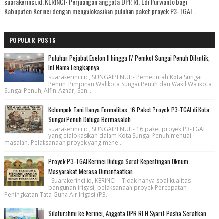
suarakerinci.id, KERINCI- Perjuangan anggota DPR RI, Edi Purwanto bagi
Kabupaten Kerinci dengan mengalokasikan puluhan paket proyek P3-TGAI ...
POPULAR POSTS
Puluhan Pejabat Eselon II hingga IV Pemkot Sungai Penuh Dilantik,
Ini Nama Lengkapnya
suarakerinci.id, SUNGAIPENUH- Pemerintah Kota Sungai
Penuh, Pimpinan Walikota Sungai Penuh dan Wakil Walikota
Sungai Penuh, Alfin-Azhar, Sen...
Kelompok Tani Hanya Formalitas, 16 Paket Proyek P3-TGAI di Kota
Sungai Penuh Diduga Bermasalah
suarakerinci.id, SUNGAIPENUH- 16 paket proyek P3-TGAI
yang dialokasikan dalam Kota Sungai Penuh menuai
masalah. Pelaksanaan proyek yang mene...
Proyek P3-TGAI Kerinci Diduga Sarat Kepentingan Oknum,
Masyarakat Merasa Dimanfaatkan
Suarakerinci.id, KERINCI – Tidak hanya soal kualitas
bangunan irigasi, pelaksanaan proyek Percepatan
Peningkatan Tata Guna Air Irigasi (P3...
Silaturahmi ke Kerinci, Anggota DPR RI H Syarif Pasha Serahkan