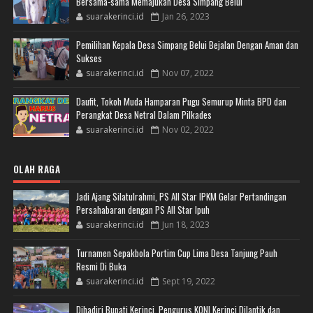
Bersama-sama Memajukan Desa Simpang Belui
suarakerinci.id
Jan 26, 2023
Pemilihan Kepala Desa Simpang Belui Bejalan Dengan Aman dan
Sukses
suarakerinci.id
Nov 07, 2022
Daufit, Tokoh Muda Hamparan Pugu Semurup Minta BPD dan
Perangkat Desa Netral Dalam Pilkades
suarakerinci.id
Nov 02, 2022
OLAH RAGA
Jadi Ajang Silatulrahmi, PS All Star IPKM Gelar Pertandingan
Persahabaran dengan PS All Star Ipuh
suarakerinci.id
Jun 18, 2023
Turnamen Sepakbola Portim Cup Lima Desa Tanjung Pauh
Resmi Di Buka
suarakerinci.id
Sept 19, 2022
Dihadiri Bupati Kerinci, Pengurus KONI Kerinci Dilantik dan