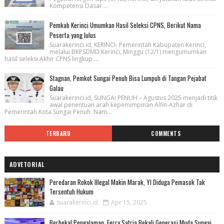
Kompetensi Dasar ...
Pemkab Kerinci Umumkan Hasil Seleksi CPNS, Berikut Nama
Peserta yang lulus
Suarakerinci.id, KERINCI- Pemerintah Kabupaten Kerinci,
melalui BKPSDMD Kerinci, Minggu (12/1) mengumumkan
hasil seleksi Akhir CPNS lingkup ...
Stagnan, Pemkot Sungai Penuh Bisa Lumpuh di Tangan Pejabat
Galau
Suarakerinci.id, SUNGAI PENUH – Agustus 2025 menjadi titik
awal penentuan arah kepemimpinan Alfin-Azhar di
Pemerintah Kota Sungai Penuh. Nam...
TERBARU
COMMENTS
ADVETORIAL
Peredaran Rokok Illegal Makin Marak, YI Diduga Pemasok Tak
Tersentuh Hukum
suarakerinci.id
Apr 15, 2025
Berbekal Pengalaman, Ferry Satria Bekali Generasi Muda Sungai