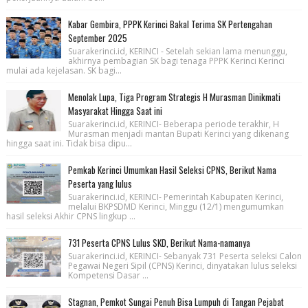
Kabar Gembira, PPPK Kerinci Bakal Terima SK Pertengahan
September 2025
Suarakerinci.id, KERINCI - Setelah sekian lama menunggu,
akhirnya pembagian SK bagi tenaga PPPK Kerinci Kerinci
mulai ada kejelasan. SK bagi...
Menolak Lupa, Tiga Program Strategis H Murasman Dinikmati
Masyarakat Hingga Saat ini
Suarakerinci.id, KERINCI- Beberapa periode terakhir, H
Murasman menjadi mantan Bupati Kerinci yang dikenang
hingga saat ini. Tidak bisa dipu...
Pemkab Kerinci Umumkan Hasil Seleksi CPNS, Berikut Nama
Peserta yang lulus
Suarakerinci.id, KERINCI- Pemerintah Kabupaten Kerinci,
melalui BKPSDMD Kerinci, Minggu (12/1) mengumumkan
hasil seleksi Akhir CPNS lingkup ...
731 Peserta CPNS Lulus SKD, Berikut Nama-namanya
Suarakerinci.id, KERINCI- Sebanyak 731 Peserta seleksi Calon
Pegawai Negeri Sipil (CPNS) Kerinci, dinyatakan lulus seleksi
Kompetensi Dasar ...
Stagnan, Pemkot Sungai Penuh Bisa Lumpuh di Tangan Pejabat