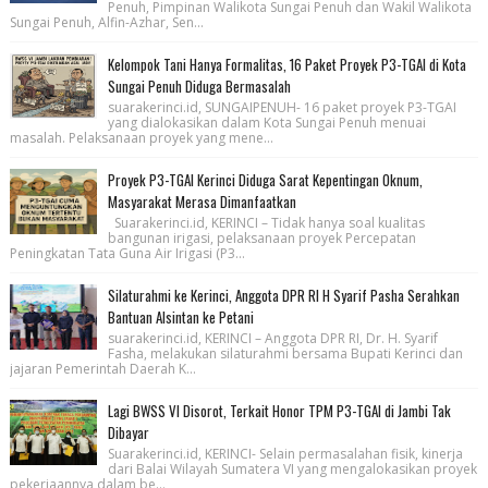
Penuh, Pimpinan Walikota Sungai Penuh dan Wakil Walikota
Sungai Penuh, Alfin-Azhar, Sen...
Kelompok Tani Hanya Formalitas, 16 Paket Proyek P3-TGAI di Kota
Sungai Penuh Diduga Bermasalah
suarakerinci.id, SUNGAIPENUH- 16 paket proyek P3-TGAI
yang dialokasikan dalam Kota Sungai Penuh menuai
masalah. Pelaksanaan proyek yang mene...
Proyek P3-TGAI Kerinci Diduga Sarat Kepentingan Oknum,
Masyarakat Merasa Dimanfaatkan
Suarakerinci.id, KERINCI – Tidak hanya soal kualitas
bangunan irigasi, pelaksanaan proyek Percepatan
Peningkatan Tata Guna Air Irigasi (P3...
Silaturahmi ke Kerinci, Anggota DPR RI H Syarif Pasha Serahkan
Bantuan Alsintan ke Petani
suarakerinci.id, KERINCI – Anggota DPR RI, Dr. H. Syarif
Fasha, melakukan silaturahmi bersama Bupati Kerinci dan
jajaran Pemerintah Daerah K...
Lagi BWSS VI Disorot, Terkait Honor TPM P3-TGAI di Jambi Tak
Dibayar
Suarakerinci.id, KERINCI- Selain permasalahan fisik, kinerja
dari Balai Wilayah Sumatera VI yang mengalokasikan proyek
pekerjaannya dalam be...