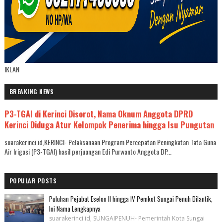
IKLAN
BREAKING NEWS
P3-TGAI di Kerinci Disorot, Nama Oknum Anggota DPRD
Kerinci Diduga Atur Kelompok Penerima hingga Isu Pungutan
suarakerinci.id,KERINCI- Pelaksanaan Program Percepatan Peningkatan Tata Guna
Air Irigasi (P3-TGAI) hasil perjuangan Edi Purwanto Anggota DP...
POPULAR POSTS
Puluhan Pejabat Eselon II hingga IV Pemkot Sungai Penuh Dilantik,
Ini Nama Lengkapnya
suarakerinci.id, SUNGAIPENUH- Pemerintah Kota Sungai