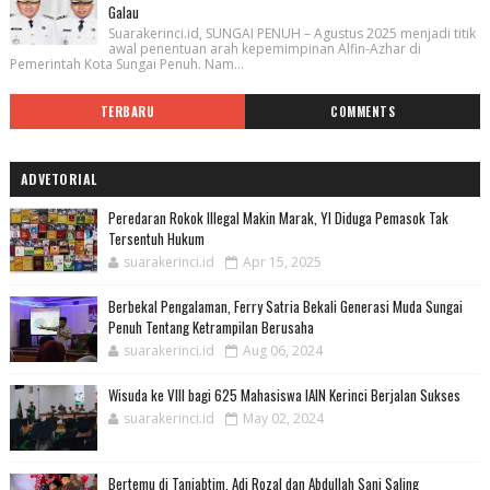
Galau
Suarakerinci.id, SUNGAI PENUH – Agustus 2025 menjadi titik
awal penentuan arah kepemimpinan Alfin-Azhar di
Pemerintah Kota Sungai Penuh. Nam...
TERBARU
COMMENTS
ADVETORIAL
Peredaran Rokok Illegal Makin Marak, YI Diduga Pemasok Tak
Tersentuh Hukum
suarakerinci.id
Apr 15, 2025
Berbekal Pengalaman, Ferry Satria Bekali Generasi Muda Sungai
Penuh Tentang Ketrampilan Berusaha
suarakerinci.id
Aug 06, 2024
Wisuda ke VIII bagi 625 Mahasiswa IAIN Kerinci Berjalan Sukses
suarakerinci.id
May 02, 2024
Bertemu di Tanjabtim, Adi Rozal dan Abdullah Sani Saling