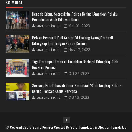
KRIMINAL
Hendak Kabur, Satreskrim Polres Kerinci Amankan Pelaku
Pencabulan Anak Dibawah Umur
suarakerinci.id
Mar 01, 2023
Pelaku Pencuri HP di Conter BJ Lawang Agung Berhasil
Ditangkap Tim Tungau Polres Kerinci
suarakerinci.id
Nov 17, 2022
Tiga Perampok Emas di Tanjabtim Berhasil Ditangkap Oleh
Reskrim Kerinci
suarakerinci.id
Oct 27, 2022
Seorang Pria Dibawah Umur Berinisial "R" di Tangkap Polres
Kerinci Terkait Kasus Narkoba
suarakerinci.id
Oct 13, 2022
© Copyright 2015
Suara Kerinci
Created By
Sora Templates
&
Blogger Templates