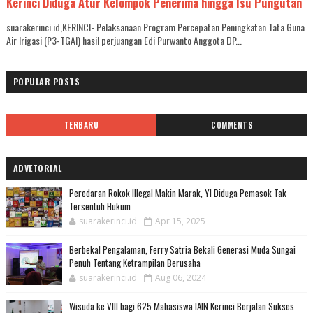
Kerinci Diduga Atur Kelompok Penerima hingga Isu Pungutan
suarakerinci.id,KERINCI- Pelaksanaan Program Percepatan Peningkatan Tata Guna
Air Irigasi (P3-TGAI) hasil perjuangan Edi Purwanto Anggota DP...
POPULAR POSTS
TERBARU
COMMENTS
ADVETORIAL
Peredaran Rokok Illegal Makin Marak, YI Diduga Pemasok Tak
Tersentuh Hukum
suarakerinci.id
Apr 15, 2025
Berbekal Pengalaman, Ferry Satria Bekali Generasi Muda Sungai
Penuh Tentang Ketrampilan Berusaha
suarakerinci.id
Aug 06, 2024
Wisuda ke VIII bagi 625 Mahasiswa IAIN Kerinci Berjalan Sukses