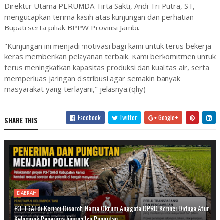
Direktur Utama PERUMDA Tirta Sakti, Andi Tri Putra, ST,
mengucapkan terima kasih atas kunjungan dan perhatian
Bupati serta pihak BPPW Provinsi Jambi.
"Kunjungan ini menjadi motivasi bagi kami untuk terus bekerja
keras memberikan pelayanan terbaik. Kami berkomitmen untuk
terus meningkatkan kapasitas produksi dan kualitas air, serta
memperluas jaringan distribusi agar semakin banyak
masyarakat yang terlayani," jelasnya.(qhy)
Facebook
Twitter
Google+
SHARE THIS
DAERAH
P3-TGAI di Kerinci Disorot, Nama Oknum Anggota DPRD Kerinci Diduga Atur
Kelompok Penerima hingga Isu Pungutan