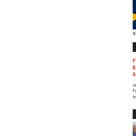
I
P
K
A
su
Pu
pu