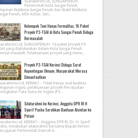
suarakerinci.id, SUNGAIPENUH-
Pemerintah Kota Sungai Penuh,
impinan Walikota Sungai Penuh dan Wakil Walikota
ngai Penuh, Alfin-Azhar, Sen...
Kelompok Tani Hanya Formalitas, 16 Paket
Proyek P3-TGAI di Kota Sungai Penuh Diduga
Bermasalah
uarakerinci.id, SUNGAIPENUH- 16 paket proyek P3-
GAI yang dialokasikan dalam Kota Sungai Penuh
enuai masalah. Pelaksanaan proyek yang mene...
Proyek P3-TGAI Kerinci Diduga Sarat
Kepentingan Oknum, Masyarakat Merasa
Dimanfaatkan
arakerinci.id, KERINCI – Tidak hanya soal kualitas
angunan irigasi, pelaksanaan proyek Percepatan
ningkatan Tata Guna Air Irigasi (P3...
Silaturahmi ke Kerinci, Anggota DPR RI H
Syarif Pasha Serahkan Bantuan Alsintan ke
Petani
arakerinci.id, KERINCI – Anggota DPR RI, Dr. H. Syarif
asha, melakukan silaturahmi bersama Bupati Kerinci
an jajaran Pemerintah Daerah K...