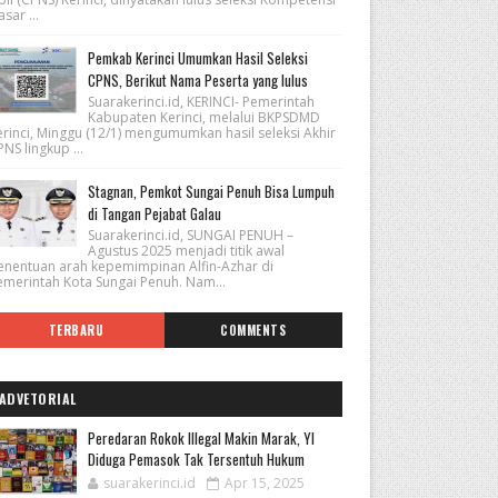
sar ...
Pemkab Kerinci Umumkan Hasil Seleksi
CPNS, Berikut Nama Peserta yang lulus
Suarakerinci.id, KERINCI- Pemerintah
Kabupaten Kerinci, melalui BKPSDMD
erinci, Minggu (12/1) mengumumkan hasil seleksi Akhir
NS lingkup ...
Stagnan, Pemkot Sungai Penuh Bisa Lumpuh
di Tangan Pejabat Galau
Suarakerinci.id, SUNGAI PENUH –
Agustus 2025 menjadi titik awal
enentuan arah kepemimpinan Alfin-Azhar di
emerintah Kota Sungai Penuh. Nam...
TERBARU
COMMENTS
ADVETORIAL
Peredaran Rokok Illegal Makin Marak, YI
Diduga Pemasok Tak Tersentuh Hukum
suarakerinci.id
Apr 15, 2025