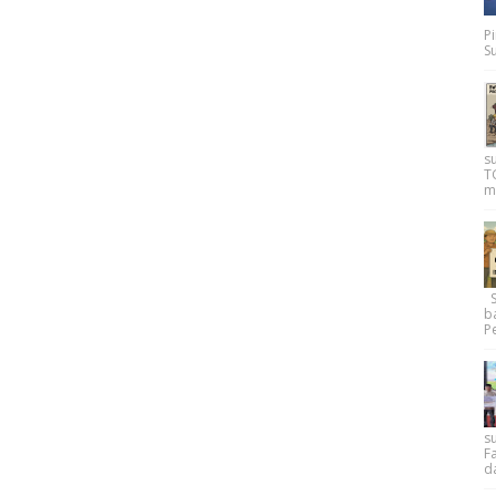
P
Su
s
T
m
Su
b
Pe
su
F
d