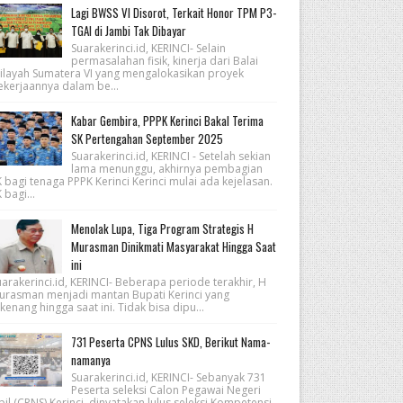
Lagi BWSS VI Disorot, Terkait Honor TPM P3-
TGAI di Jambi Tak Dibayar
Suarakerinci.id, KERINCI- Selain
permasalahan fisik, kinerja dari Balai
ilayah Sumatera VI yang mengalokasikan proyek
ekerjaannya dalam be...
Kabar Gembira, PPPK Kerinci Bakal Terima
SK Pertengahan September 2025
Suarakerinci.id, KERINCI - Setelah sekian
lama menunggu, akhirnya pembagian
 bagi tenaga PPPK Kerinci Kerinci mulai ada kejelasan.
 bagi...
Menolak Lupa, Tiga Program Strategis H
Murasman Dinikmati Masyarakat Hingga Saat
ini
arakerinci.id, KERINCI- Beberapa periode terakhir, H
urasman menjadi mantan Bupati Kerinci yang
kenang hingga saat ini. Tidak bisa dipu...
731 Peserta CPNS Lulus SKD, Berikut Nama-
namanya
Suarakerinci.id, KERINCI- Sebanyak 731
Peserta seleksi Calon Pegawai Negeri
pil (CPNS) Kerinci, dinyatakan lulus seleksi Kompetensi