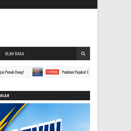
OLAH RAGA
ng!
Puluhan Pejabat Eselon II hingga IV Pemkot Sungai Penuh D
UTAMA
IKLAN