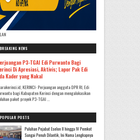
KLAN
BREAKING NEWS
erjuangan P3-TGAI Edi Purwanto Bagi
erinci Di Apresiasi, Aktivis; Lapor Pak Edi
da Kader yang Nakal
arakerinci.id, KERINCI- Perjuangan anggota DPR RI, Edi
rwanto bagi Kabupaten Kerinci dengan mengalokasikan
luhan paket proyek P3-TGAI ...
POPULAR POSTS
Puluhan Pejabat Eselon II hingga IV Pemkot
Sungai Penuh Dilantik, Ini Nama Lengkapnya