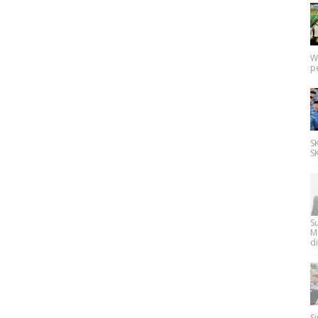
W
p
SK
SK
Su
M
di
Si