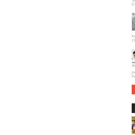
Da
K
CP
p
P