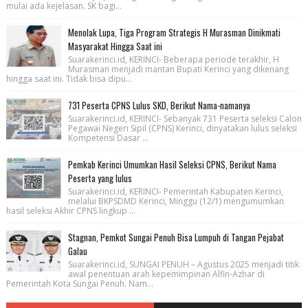
mulai ada kejelasan. SK bagi...
Menolak Lupa, Tiga Program Strategis H Murasman Dinikmati
Masyarakat Hingga Saat ini
Suarakerinci.id, KERINCI- Beberapa periode terakhir, H
Murasman menjadi mantan Bupati Kerinci yang dikenang
hingga saat ini. Tidak bisa dipu...
731 Peserta CPNS Lulus SKD, Berikut Nama-namanya
Suarakerinci.id, KERINCI- Sebanyak 731 Peserta seleksi Calon
Pegawai Negeri Sipil (CPNS) Kerinci, dinyatakan lulus seleksi
Kompetensi Dasar ...
Pemkab Kerinci Umumkan Hasil Seleksi CPNS, Berikut Nama
Peserta yang lulus
Suarakerinci.id, KERINCI- Pemerintah Kabupaten Kerinci,
melalui BKPSDMD Kerinci, Minggu (12/1) mengumumkan
hasil seleksi Akhir CPNS lingkup ...
Stagnan, Pemkot Sungai Penuh Bisa Lumpuh di Tangan Pejabat
Galau
Suarakerinci.id, SUNGAI PENUH – Agustus 2025 menjadi titik
awal penentuan arah kepemimpinan Alfin-Azhar di
Pemerintah Kota Sungai Penuh. Nam...