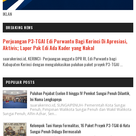
IKLAN
BREAKING NEWS
Perjuangan P3-TGAI Edi Purwanto Bagi Kerinci Di Apresiasi,
Aktivis; Lapor Pak Edi Ada Kader yang Nakal
suarakerinci.id, KERINCI- Perjuangan anggota DPR RI, Edi Purwanto bagi
Kabupaten Kerinci dengan mengalokasikan puluhan paket proyek P3-TGAI ...
POPULAR POSTS
Puluhan Pejabat Eselon II hingga IV Pemkot Sungai Penuh Dilantik,
Ini Nama Lengkapnya
suarakerinci.id, SUNGAIPENUH- Pemerintah Kota Sungai
Penuh, Pimpinan Walikota Sungai Penuh dan Wakil Walikota
Sungai Penuh, Alfin-Azhar, Sen...
Kelompok Tani Hanya Formalitas, 16 Paket Proyek P3-TGAI di Kota
Sungai Penuh Diduga Bermasalah