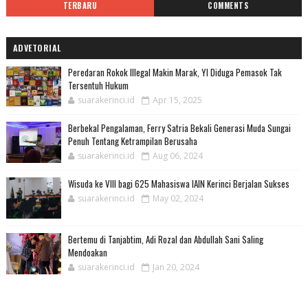
TERBARU
COMMENTS
ADVETORIAL
Peredaran Rokok Illegal Makin Marak, YI Diduga Pemasok Tak
Tersentuh Hukum
suarakerinci.id
Apr 15, 2025
Berbekal Pengalaman, Ferry Satria Bekali Generasi Muda Sungai
Penuh Tentang Ketrampilan Berusaha
suarakerinci.id
Aug 06, 2024
Wisuda ke VIII bagi 625 Mahasiswa IAIN Kerinci Berjalan Sukses
suarakerinci.id
May 02, 2024
Bertemu di Tanjabtim, Adi Rozal dan Abdullah Sani Saling
Mendoakan
suarakerinci.id
Jan 20, 2024