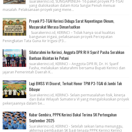
suarakerinci.id, SUNGAIPENUH- 16 paket proyek P3-TGAI
yang dialokasikan dalam Kota Sungai Penuh menuai
masalah. Pelaksanaan proyek yang mene...
Proyek P3-TGAI Kerinci Diduga Sarat Kepentingan Oknum,
Masyarakat Merasa Dimanfaatkan
Suarakerinci.id, KERINCI – Tidak hanya soal kualitas
bangunan irigasi, pelaksanaan proyek Percepatan
Peningkatan Tata Guna Air Irigasi (P3...
Silaturahmi ke Kerinci, Anggota DPR RI H Syarif Pasha Serahkan
Bantuan Alsintan ke Petani
suarakerinci.id, KERINCI – Anggota DPR RI, Dr. H. Syarif
Fasha, melakukan silaturahmi bersama Bupati Kerinci dan
jajaran Pemerintah Daerah K...
Lagi BWSS VI Disorot, Terkait Honor TPM P3-TGAI di Jambi Tak
Dibayar
Suarakerinci.id, KERINCI- Selain permasalahan fisik, kinerja
dari Balai Wilayah Sumatera VI yang mengalokasikan proyek
pekerjaannya dalam be...
Kabar Gembira, PPPK Kerinci Bakal Terima SK Pertengahan
September 2025
Suarakerinci.id, KERINCI - Setelah sekian lama menunggu,
akhirnya pembagian SK bagi tenaga PPPK Kerinci Kerinci