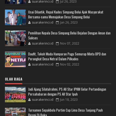
suarakerinci.id
Jul 26, 2023
Usai Dilantik, Repal Kades Simpang Belui Ajak Masyarakat
Bersama-sama Memajukan Desa Simpang Belui
suarakerinci.id
Jan 26, 2023
Pemilihan Kepala Desa Simpang Belui Bejalan Dengan Aman dan
Sukses
suarakerinci.id
Nov 07, 2022
Daufit, Tokoh Muda Hamparan Pugu Semurup Minta BPD dan
Perangkat Desa Netral Dalam Pilkades
suarakerinci.id
Nov 02, 2022
OLAH RAGA
Jadi Ajang Silatulrahmi, PS All Star IPKM Gelar Pertandingan
Persahabaran dengan PS All Star Ipuh
suarakerinci.id
Jun 18, 2023
Turnamen Sepakbola Portim Cup Lima Desa Tanjung Pauh
Resmi Di Buka