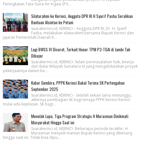
Peningkatan Tata Guna Air Irigasi (P3...
Silaturahmi ke Kerinci, Anggota DPR RI H Syarif Pasha Serahkan
Bantuan Alsintan ke Petani
suarakerinci.id, KERINCI – Anggota DPR RI, Dr. H. Syarif
Fasha, melakukan silaturahmi bersama Bupati Kerinci dan
jajaran Pemerintah Daerah K...
Lagi BWSS VI Disorot, Terkait Honor TPM P3-TGAI di Jambi Tak
Dibayar
Suarakerinci.id, KERINCI- Selain permasalahan fisik, kinerja
dari Balai Wilayah Sumatera VI yang mengalokasikan proyek
pekerjaannya dalam be...
Kabar Gembira, PPPK Kerinci Bakal Terima SK Pertengahan
September 2025
Suarakerinci.id, KERINCI - Setelah sekian lama menunggu,
akhirnya pembagian SK bagi tenaga PPPK Kerinci Kerinci
mulai ada kejelasan. SK bagi...
Menolak Lupa, Tiga Program Strategis H Murasman Dinikmati
Masyarakat Hingga Saat ini
Suarakerinci.id, KERINCI- Beberapa periode terakhir, H
Murasman menjadi mantan Bupati Kerinci yang dikenang
hingga saat ini. Tidak bisa dipu...