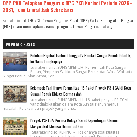
DPP PKB Tetapkan Pengurus DPC PKB Kerinci Periode 2026–
2031, Tomi Emiral Jadi Sekretaris
suarakerinci.id,KERINCI- Dewan Pengurus Pusat (DPP) Partai Kebangkitan Bangsa
(PKB) resmi menetapkan susunan pengurus Dewan Pengurus Cabang ...
POPULAR POSTS
Puluhan Pejabat Eselon II hingga IV Pemkot Sungai Penuh Dilantik,
Ini Nama Lengkapnya
suarakerinci.id, SUNGAIPENUH- Pemerintah Kota Sungai
Penuh, Pimpinan Walikota Sungai Penuh dan Wakil Walikota
Sungai Penuh, Alfin-Azhar, Sen...
Kelompok Tani Hanya Formalitas, 16 Paket Proyek P3-TGAI di Kota
Sungai Penuh Diduga Bermasalah
suarakerinci.id, SUNGAIPENUH- 16 paket proyek P3-TGAI
yang dialokasikan dalam Kota Sungai Penuh menuai
masalah. Pelaksanaan proyek yang mene...
Proyek P3-TGAI Kerinci Diduga Sarat Kepentingan Oknum,
Masyarakat Merasa Dimanfaatkan
Suarakerinci.id, KERINCI – Tidak hanya soal kualitas
bangunan irigasi, pelaksanaan proyek Percepatan