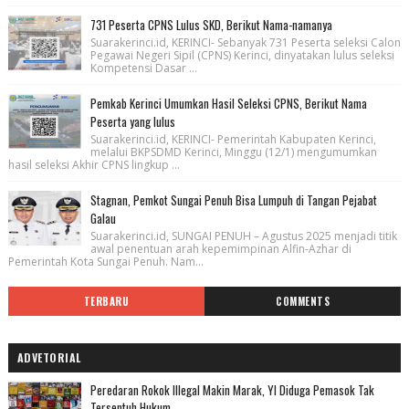
731 Peserta CPNS Lulus SKD, Berikut Nama-namanya
Suarakerinci.id, KERINCI- Sebanyak 731 Peserta seleksi Calon
Pegawai Negeri Sipil (CPNS) Kerinci, dinyatakan lulus seleksi
Kompetensi Dasar ...
Pemkab Kerinci Umumkan Hasil Seleksi CPNS, Berikut Nama
Peserta yang lulus
Suarakerinci.id, KERINCI- Pemerintah Kabupaten Kerinci,
melalui BKPSDMD Kerinci, Minggu (12/1) mengumumkan
hasil seleksi Akhir CPNS lingkup ...
Stagnan, Pemkot Sungai Penuh Bisa Lumpuh di Tangan Pejabat
Galau
Suarakerinci.id, SUNGAI PENUH – Agustus 2025 menjadi titik
awal penentuan arah kepemimpinan Alfin-Azhar di
Pemerintah Kota Sungai Penuh. Nam...
TERBARU
COMMENTS
ADVETORIAL
Peredaran Rokok Illegal Makin Marak, YI Diduga Pemasok Tak
Tersentuh Hukum