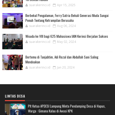
suarakerinci.id
Apr 15, 2025
Berbekal Pengalaman, Ferry Satria Bekali Generasi Muda Sungai
Penuh Tentang Ketrampilan Berusaha
suarakerinci.id
Aug 06, 2024
Wisuda ke VIII bagi 625 Mahasiswa IAIN Kerinci Berjalan Sukses
suarakerinci.id
May 02, 2024
Bertemu di Tanjabtim, Adi Rozal dan Abdullah Sani Saling
Mendoakan
suarakerinci.id
Jan 20, 2024
LINTAS DESA
Plt Ketua APDESI Lampung Minta Pendamping Desa di Hapus,
Warga : Gimana Kalau di Awasi KPK