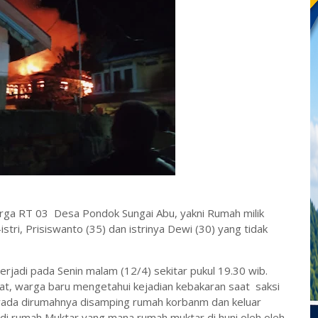
arga RT 03 Desa Pondok Sungai Abu, yakni Rumah milik
stri, Prisiswanto (35) dan istrinya Dewi (30) yang tidak
erjadi pada Senin malam (12/4) sekitar pukul 19.30 wib.
at, warga baru mengetahui kejadian kebakaran saat
saksi
erada dirumahnya disamping rumah korbanm dan keluar
di rumah Muktar yang mana rumah muktar di huni oleh oleh