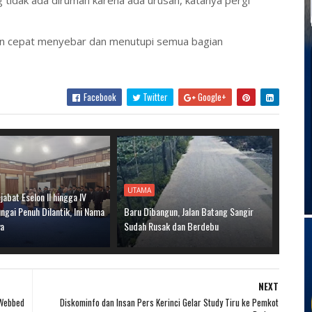
g tidak ada dirumah karena ada urusan, katanya pergi
gan cepat menyebar dan menutupi semua bagian
Facebook
Twitter
Google+
UTAMA
jabat Eselon II hingga IV
gai Penuh Dilantik, Ini Nama
Baru Dibangun, Jalan Batang Sangir
ya
Sudah Rusak dan Berdebu
NEXT
 Webbed
Diskominfo dan Insan Pers Kerinci Gelar Study Tiru ke Pemkot