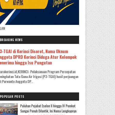
KLAN
BREAKING NEWS
3-TGAI di Kerinci Disorot, Nama Oknum
nggota DPRD Kerinci Diduga Atur Kelompok
enerima hingga Isu Pungutan
arakerinci.id,KERINCI- Pelaksanaan Program Percepatan
ningkatan Tata Guna Air Irigasi (P3-TGAI) hasil perjuangan
i Purwanto Anggota DP...
POPULAR POSTS
Puluhan Pejabat Eselon II hingga IV Pemkot
Sungai Penuh Dilantik, Ini Nama Lengkapnya