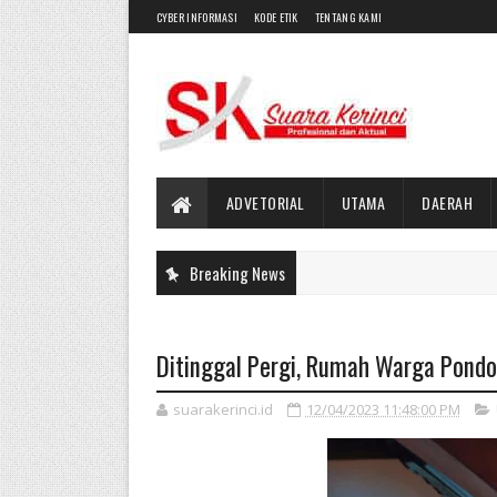
CYBER INFORMASI
KODE ETIK
TENTANG KAMI
ADVETORIAL
UTAMA
DAERAH
Breaking News
Ditinggal Pergi, Rumah Warga Pondok
suarakerinci.id
12/04/2023 11:48:00 PM