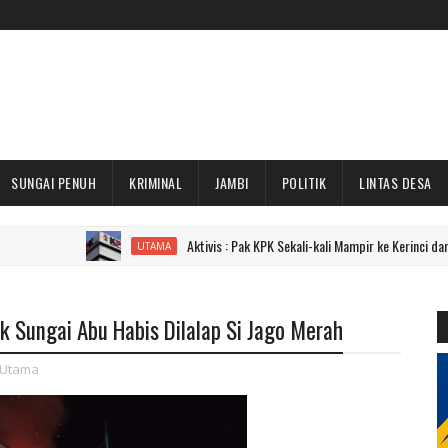
SUNGAI PENUH
KRIMINAL
JAMBI
POLITIK
LINTAS DESA
Aktivis : Pak KPK Sekali-kali Mampir ke Kerinci dan Sungai Pen
UTAMA
 Sungai Abu Habis Dilalap Si Jago Merah
Utama