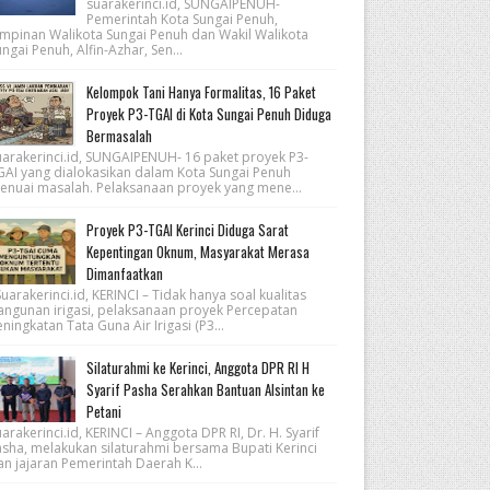
suarakerinci.id, SUNGAIPENUH-
Pemerintah Kota Sungai Penuh,
impinan Walikota Sungai Penuh dan Wakil Walikota
ngai Penuh, Alfin-Azhar, Sen...
Kelompok Tani Hanya Formalitas, 16 Paket
Proyek P3-TGAI di Kota Sungai Penuh Diduga
Bermasalah
uarakerinci.id, SUNGAIPENUH- 16 paket proyek P3-
GAI yang dialokasikan dalam Kota Sungai Penuh
enuai masalah. Pelaksanaan proyek yang mene...
Proyek P3-TGAI Kerinci Diduga Sarat
Kepentingan Oknum, Masyarakat Merasa
Dimanfaatkan
arakerinci.id, KERINCI – Tidak hanya soal kualitas
angunan irigasi, pelaksanaan proyek Percepatan
ningkatan Tata Guna Air Irigasi (P3...
Silaturahmi ke Kerinci, Anggota DPR RI H
Syarif Pasha Serahkan Bantuan Alsintan ke
Petani
arakerinci.id, KERINCI – Anggota DPR RI, Dr. H. Syarif
asha, melakukan silaturahmi bersama Bupati Kerinci
an jajaran Pemerintah Daerah K...