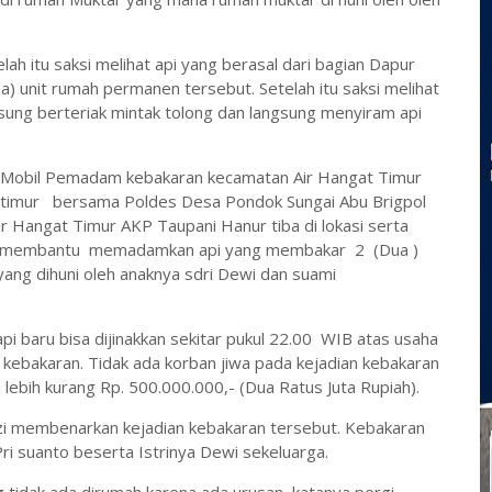
ah itu saksi melihat api yang berasal dari bagian Dapur
) unit rumah permanen tersebut. S
etelah itu saksi melihat
sung berteriak mintak tolong dan langsung menyiram api
t Mobil Pemadam kebakaran kecamatan Air Hangat Timur
t timur bersama Poldes Desa Pondok Sungai Abu Brigpol
ir Hangat Timur AKP Taupani Hanur tiba di lokasi serta
ya membantu memadamkan api yang membakar 2 (Dua )
ang dihuni oleh anaknya sdri Dewi dan suami
i baru bisa dijinakkan sekitar pukul 22.00 WIB atas usaha
 kebakaran.
Tidak ada korban jiwa pada kejadian kebakaran
n lebih kurang Rp. 500.000.000,- (Dua Ratus Juta Rupiah).
ozi membenarkan kejadian kebakaran tersebut. Kebakaran
Pri suanto beserta Istrinya Dewi sekeluarga.