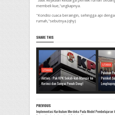
"Saat kejadian keluarga pemilik rumah sedan
membeli kue,"ungkapnya.
"Kondisi cuaca beraingin, sehingga api den
rumah,"sebutnya.(qhy)
SHARE THIS
UTAMA
UTAMA
Puluhan Pe
Aktivis : Pak KPK Sekali-kali Mampir ke
Pemkot Sun
Kerinci dan Sungai Penuh Dong!
Lengkapn
PREVIOUS
Implementasi Kurikulum Merdeka Pada Model Pembelajaran