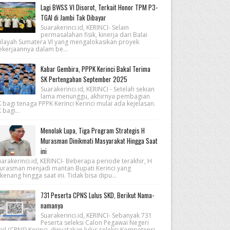
Lagi BWSS VI Disorot, Terkait Honor TPM P3-
TGAI di Jambi Tak Dibayar
Suarakerinci.id, KERINCI- Selain
permasalahan fisik, kinerja dari Balai
ilayah Sumatera VI yang mengalokasikan proyek
ekerjaannya dalam be...
Kabar Gembira, PPPK Kerinci Bakal Terima
SK Pertengahan September 2025
Suarakerinci.id, KERINCI - Setelah sekian
lama menunggu, akhirnya pembagian
 bagi tenaga PPPK Kerinci Kerinci mulai ada kejelasan.
 bagi...
Menolak Lupa, Tiga Program Strategis H
Murasman Dinikmati Masyarakat Hingga Saat
ini
arakerinci.id, KERINCI- Beberapa periode terakhir, H
urasman menjadi mantan Bupati Kerinci yang
kenang hingga saat ini. Tidak bisa dipu...
731 Peserta CPNS Lulus SKD, Berikut Nama-
namanya
Suarakerinci.id, KERINCI- Sebanyak 731
Peserta seleksi Calon Pegawai Negeri
pil (CPNS) Kerinci, dinyatakan lulus seleksi Kompetensi