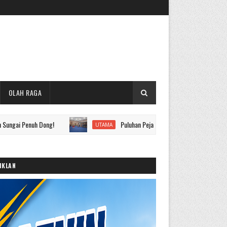
OLAH RAGA
uh Dong!
Puluhan Pejabat Eselon II hingga IV Pemkot Sungai Pe
UTAMA
IKLAN