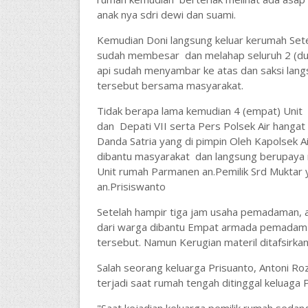
anak nya sdri dewi dan suami.
Kemudian Doni langsung keluar kerumah Setel
sudah membesar dan melahap seluruh 2 (dua
api sudah menyambar ke atas dan saksi lang
tersebut bersama masyarakat.
Tidak berapa lama kemudian 4 (empat) Uni
dan Depati VII serta Pers Polsek Air hanga
Danda Satria yang di pimpin Oleh Kapolsek A
dibantu masyarakat dan langsung berupa
Unit rumah Parmanen an.Pemilik Srd Muktar y
an.Prisiswanto
Setelah hampir tiga jam usaha pemadaman, ap
dari warga dibantu Empat armada pemadam
tersebut. Namun
Kerugian materil ditafsirka
Salah seorang keluarga Prisuanto, Antoni R
terjadi saat rumah tengah ditinggal keluaga 