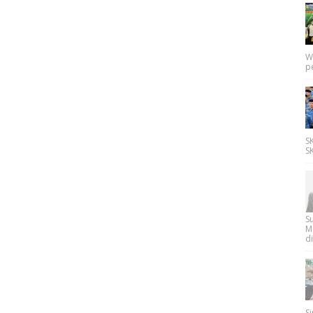
W
p
SK
SK
Su
M
di
Si