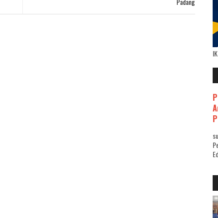
Padang
I
P
A
P
su
Pe
Ed