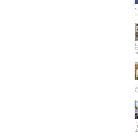
P
Su
s
T
m
Su
b
Pe
su
F
d