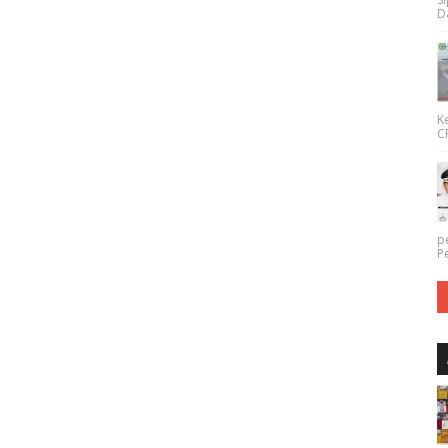
Da
K
CP
p
P