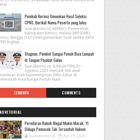
sar ...
Pemkab Kerinci Umumkan Hasil Seleksi
CPNS, Berikut Nama Peserta yang lulus
Suarakerinci.id, KERINCI- Pemerintah
Kabupaten Kerinci, melalui BKPSDMD
erinci, Minggu (12/1) mengumumkan hasil seleksi Akhir
NS lingkup ...
Stagnan, Pemkot Sungai Penuh Bisa Lumpuh
di Tangan Pejabat Galau
Suarakerinci.id, SUNGAI PENUH –
Agustus 2025 menjadi titik awal
enentuan arah kepemimpinan Alfin-Azhar di
emerintah Kota Sungai Penuh. Nam...
TERBARU
COMMENTS
ADVETORIAL
Peredaran Rokok Illegal Makin Marak, YI
Diduga Pemasok Tak Tersentuh Hukum
suarakerinci.id
Apr 15, 2025