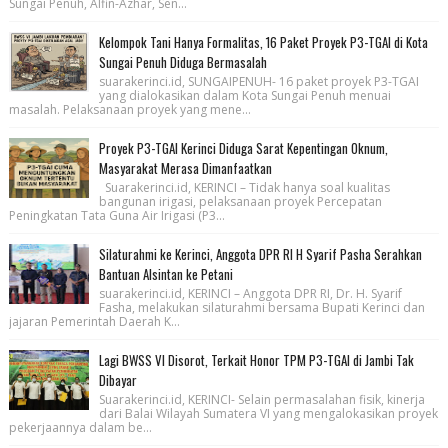
Sungai Penuh, Alfin-Azhar, Sen...
Kelompok Tani Hanya Formalitas, 16 Paket Proyek P3-TGAI di Kota
Sungai Penuh Diduga Bermasalah
suarakerinci.id, SUNGAIPENUH- 16 paket proyek P3-TGAI
yang dialokasikan dalam Kota Sungai Penuh menuai
masalah. Pelaksanaan proyek yang mene...
Proyek P3-TGAI Kerinci Diduga Sarat Kepentingan Oknum,
Masyarakat Merasa Dimanfaatkan
Suarakerinci.id, KERINCI – Tidak hanya soal kualitas
bangunan irigasi, pelaksanaan proyek Percepatan
Peningkatan Tata Guna Air Irigasi (P3...
Silaturahmi ke Kerinci, Anggota DPR RI H Syarif Pasha Serahkan
Bantuan Alsintan ke Petani
suarakerinci.id, KERINCI – Anggota DPR RI, Dr. H. Syarif
Fasha, melakukan silaturahmi bersama Bupati Kerinci dan
jajaran Pemerintah Daerah K...
Lagi BWSS VI Disorot, Terkait Honor TPM P3-TGAI di Jambi Tak
Dibayar
Suarakerinci.id, KERINCI- Selain permasalahan fisik, kinerja
dari Balai Wilayah Sumatera VI yang mengalokasikan proyek
pekerjaannya dalam be...