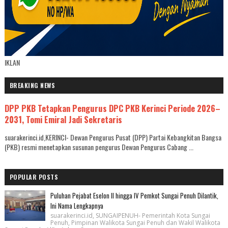
IKLAN
BREAKING NEWS
DPP PKB Tetapkan Pengurus DPC PKB Kerinci Periode 2026–
2031, Tomi Emiral Jadi Sekretaris
suarakerinci.id,KERINCI- Dewan Pengurus Pusat (DPP) Partai Kebangkitan Bangsa
(PKB) resmi menetapkan susunan pengurus Dewan Pengurus Cabang ...
POPULAR POSTS
Puluhan Pejabat Eselon II hingga IV Pemkot Sungai Penuh Dilantik,
Ini Nama Lengkapnya
suarakerinci.id, SUNGAIPENUH- Pemerintah Kota Sungai
Penuh, Pimpinan Walikota Sungai Penuh dan Wakil Walikota