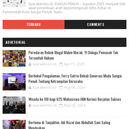
Suarakerinci.id, SUNGAI PENUH – Agustus 2025 menjadi titik
awal penentuan arah kepemimpinan Alfin-Azhar di
Pemerintah Kota Sungai Penuh. Nam...
TERBARU
COMMENTS
ADVETORIAL
Peredaran Rokok Illegal Makin Marak, YI Diduga Pemasok Tak
Tersentuh Hukum
suarakerinci.id
Apr 15, 2025
Berbekal Pengalaman, Ferry Satria Bekali Generasi Muda Sungai
Penuh Tentang Ketrampilan Berusaha
suarakerinci.id
Aug 06, 2024
Wisuda ke VIII bagi 625 Mahasiswa IAIN Kerinci Berjalan Sukses
suarakerinci.id
May 02, 2024
Bertemu di Tanjabtim, Adi Rozal dan Abdullah Sani Saling
Mendoakan