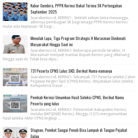
Kabar Gembira, PPPK Kerinci Bakal Terima SK Pertengahan
September 2025
Suarakerinci.id, KERINCI - Setelah sekian lama menunggu,
akhirnya pembagian SK bagi tenaga PPPK Kerinci Kerinci
mulai ada kejelasan. SK bagi...
Menolak Lupa, Tiga Program Strategis H Murasman Dinikmati
Masyarakat Hingga Saat ini
Suarakerinci.id, KERINCI- Beberapa periode terakhir, H
Murasman menjadi mantan Bupati Kerinci yang dikenang
hingga saat ini. Tidak bisa dipu...
731 Peserta CPNS Lulus SKD, Berikut Nama-namanya
Suarakerinci.id, KERINCI- Sebanyak 731 Peserta seleksi Calon
Pegawai Negeri Sipil (CPNS) Kerinci, dinyatakan lulus seleksi
Kompetensi Dasar ...
Pemkab Kerinci Umumkan Hasil Seleksi CPNS, Berikut Nama
Peserta yang lulus
Suarakerinci.id, KERINCI- Pemerintah Kabupaten Kerinci,
melalui BKPSDMD Kerinci, Minggu (12/1) mengumumkan
hasil seleksi Akhir CPNS lingkup ...
Stagnan, Pemkot Sungai Penuh Bisa Lumpuh di Tangan Pejabat
Galau