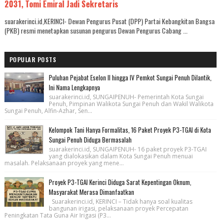
2031, Tomi Emiral Jadi Sekretaris
suarakerinci.id,KERINCI- Dewan Pengurus Pusat (DPP) Partai Kebangkitan Bangsa
(PKB) resmi menetapkan susunan pengurus Dewan Pengurus Cabang ...
POPULAR POSTS
Puluhan Pejabat Eselon II hingga IV Pemkot Sungai Penuh Dilantik,
Ini Nama Lengkapnya
suarakerinci.id, SUNGAIPENUH- Pemerintah Kota Sungai
Penuh, Pimpinan Walikota Sungai Penuh dan Wakil Walikota
Sungai Penuh, Alfin-Azhar, Sen...
Kelompok Tani Hanya Formalitas, 16 Paket Proyek P3-TGAI di Kota
Sungai Penuh Diduga Bermasalah
suarakerinci.id, SUNGAIPENUH- 16 paket proyek P3-TGAI
yang dialokasikan dalam Kota Sungai Penuh menuai
masalah. Pelaksanaan proyek yang mene...
Proyek P3-TGAI Kerinci Diduga Sarat Kepentingan Oknum,
Masyarakat Merasa Dimanfaatkan
Suarakerinci.id, KERINCI – Tidak hanya soal kualitas
bangunan irigasi, pelaksanaan proyek Percepatan
Peningkatan Tata Guna Air Irigasi (P3...