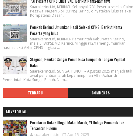
731 Peserta CPNS Lulus SKD, Berikut Nama-namanya
Suarakerinci.id, KERINCI- Sebanyak 731 Peserta seleksi Calon
Pegawai Negeri Sipil (CPNS) Kerinci, dinyatakan lulus seleksi
Kompetensi Dasar ...
Pemkab Kerinci Umumkan Hasil Seleksi CPNS, Berikut Nama
Peserta yang lulus
Suarakerinci.id, KERINCI- Pemerintah Kabupaten Kerinci,
melalui BKPSDMD Kerinci, Minggu (12/1) mengumumkan
hasil seleksi Akhir CPNS lingkup ...
Stagnan, Pemkot Sungai Penuh Bisa Lumpuh di Tangan Pejabat
Galau
Suarakerinci.id, SUNGAI PENUH – Agustus 2025 menjadi titik
awal penentuan arah kepemimpinan Alfin-Azhar di
Pemerintah Kota Sungai Penuh. Nam...
TERBARU
COMMENTS
ADVETORIAL
Peredaran Rokok Illegal Makin Marak, YI Diduga Pemasok Tak
Tersentuh Hukum
suarakerinci.id
Apr 15, 2025