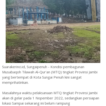
Suarakerinci.id, Sungaipenuh - Kondisi pembagunan
Musabaqoh Tilawah Al-Qur'an (MTQ) tingkat Provinsi Jambi
yang bertempat di Kota Sungai Penuh kini sangat
memprihatinkan.
Masalahnya waktu pelaksanaan MTQ tingkat Provinsi Jambi
akan di gelar pada 1 Nopember 2022, sedangkan persiapan
lokasi Sampai sekarang ini belum rampung