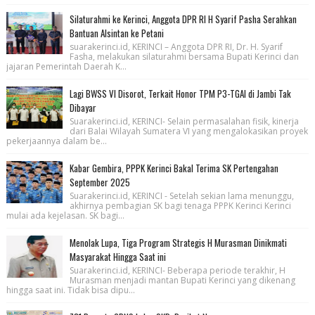
Silaturahmi ke Kerinci, Anggota DPR RI H Syarif Pasha Serahkan
Bantuan Alsintan ke Petani
suarakerinci.id, KERINCI – Anggota DPR RI, Dr. H. Syarif
Fasha, melakukan silaturahmi bersama Bupati Kerinci dan
jajaran Pemerintah Daerah K...
Lagi BWSS VI Disorot, Terkait Honor TPM P3-TGAI di Jambi Tak
Dibayar
Suarakerinci.id, KERINCI- Selain permasalahan fisik, kinerja
dari Balai Wilayah Sumatera VI yang mengalokasikan proyek
pekerjaannya dalam be...
Kabar Gembira, PPPK Kerinci Bakal Terima SK Pertengahan
September 2025
Suarakerinci.id, KERINCI - Setelah sekian lama menunggu,
akhirnya pembagian SK bagi tenaga PPPK Kerinci Kerinci
mulai ada kejelasan. SK bagi...
Menolak Lupa, Tiga Program Strategis H Murasman Dinikmati
Masyarakat Hingga Saat ini
Suarakerinci.id, KERINCI- Beberapa periode terakhir, H
Murasman menjadi mantan Bupati Kerinci yang dikenang
hingga saat ini. Tidak bisa dipu...