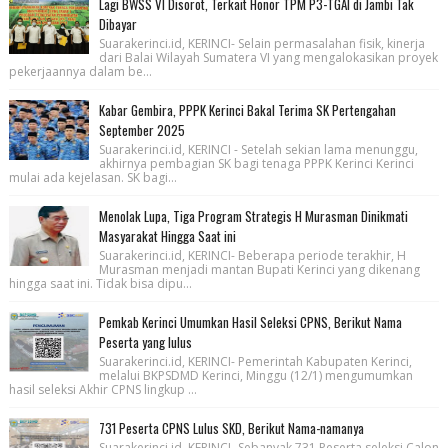
Lagi BWSS VI Disorot, Terkait Honor TPM P3-TGAI di Jambi Tak
Dibayar
Suarakerinci.id, KERINCI- Selain permasalahan fisik, kinerja
dari Balai Wilayah Sumatera VI yang mengalokasikan proyek
pekerjaannya dalam be...
Kabar Gembira, PPPK Kerinci Bakal Terima SK Pertengahan
September 2025
Suarakerinci.id, KERINCI - Setelah sekian lama menunggu,
akhirnya pembagian SK bagi tenaga PPPK Kerinci Kerinci
mulai ada kejelasan. SK bagi...
Menolak Lupa, Tiga Program Strategis H Murasman Dinikmati
Masyarakat Hingga Saat ini
Suarakerinci.id, KERINCI- Beberapa periode terakhir, H
Murasman menjadi mantan Bupati Kerinci yang dikenang
hingga saat ini. Tidak bisa dipu...
Pemkab Kerinci Umumkan Hasil Seleksi CPNS, Berikut Nama
Peserta yang lulus
Suarakerinci.id, KERINCI- Pemerintah Kabupaten Kerinci,
melalui BKPSDMD Kerinci, Minggu (12/1) mengumumkan
hasil seleksi Akhir CPNS lingkup ...
731 Peserta CPNS Lulus SKD, Berikut Nama-namanya
Suarakerinci.id, KERINCI- Sebanyak 731 Peserta seleksi Calon