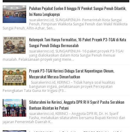
Puluhan Pejabat Eselon II hingga IV Pemkot Sungai Penuh Dilantik,
Ini Nama Lengkapnya
suarakerinci.id, SUNGAIPENUH- Pemerintah Kota Sungai
Penuh, Pimpinan Walikota Sungai Penuh dan Wakil Walikota
Sungai Penuh, Alfin-Azhar, Sen...
Kelompok Tani Hanya Formalitas, 16 Paket Proyek P3-TGAI di Kota
Sungai Penuh Diduga Bermasalah
suarakerinci.id, SUNGAIPENUH- 16 paket proyek P3-TGAI
yang dialokasikan dalam Kota Sungai Penuh menuai
masalah. Pelaksanaan proyek yang mene...
Proyek P3-TGAI Kerinci Diduga Sarat Kepentingan Oknum,
Masyarakat Merasa Dimanfaatkan
Suarakerinci.id, KERINCI – Tidak hanya soal kualitas
bangunan irigasi, pelaksanaan proyek Percepatan
Peningkatan Tata Guna Air Irigasi (P3...
Silaturahmi ke Kerinci, Anggota DPR RI H Syarif Pasha Serahkan
Bantuan Alsintan ke Petani
suarakerinci.id, KERINCI – Anggota DPR RI, Dr. H. Syarif
Fasha, melakukan silaturahmi bersama Bupati Kerinci dan
jajaran Pemerintah Daerah K...