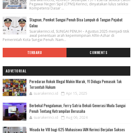
Pegawai Negeri Sipil (CPNS) Kerinci, dinyatakan lulus seleksi
Kompetensi Dasar ...
Stagnan, Pemkot Sungai Penuh Bisa Lumpuh di Tangan Pejabat
Galau
Suarakerinci.id, SUNGAI PENUH – Agustus 2025 menjadi titik
awal penentuan arah kepemimpinan Alfin-Azhar di
Pemerintah Kota Sungai Penuh. Nam...
TERBARU
COMMENTS
ADVETORIAL
Peredaran Rokok Illegal Makin Marak, YI Diduga Pemasok Tak
Tersentuh Hukum
suarakerinci.id
Apr 15, 2025
Berbekal Pengalaman, Ferry Satria Bekali Generasi Muda Sungai
Penuh Tentang Ketrampilan Berusaha
suarakerinci.id
Aug 06, 2024
Wisuda ke VIII bagi 625 Mahasiswa IAIN Kerinci Berjalan Sukses