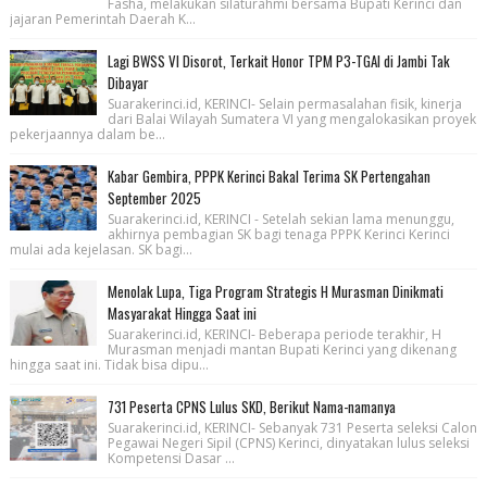
Fasha, melakukan silaturahmi bersama Bupati Kerinci dan
jajaran Pemerintah Daerah K...
Lagi BWSS VI Disorot, Terkait Honor TPM P3-TGAI di Jambi Tak
Dibayar
Suarakerinci.id, KERINCI- Selain permasalahan fisik, kinerja
dari Balai Wilayah Sumatera VI yang mengalokasikan proyek
pekerjaannya dalam be...
Kabar Gembira, PPPK Kerinci Bakal Terima SK Pertengahan
September 2025
Suarakerinci.id, KERINCI - Setelah sekian lama menunggu,
akhirnya pembagian SK bagi tenaga PPPK Kerinci Kerinci
mulai ada kejelasan. SK bagi...
Menolak Lupa, Tiga Program Strategis H Murasman Dinikmati
Masyarakat Hingga Saat ini
Suarakerinci.id, KERINCI- Beberapa periode terakhir, H
Murasman menjadi mantan Bupati Kerinci yang dikenang
hingga saat ini. Tidak bisa dipu...
731 Peserta CPNS Lulus SKD, Berikut Nama-namanya
Suarakerinci.id, KERINCI- Sebanyak 731 Peserta seleksi Calon
Pegawai Negeri Sipil (CPNS) Kerinci, dinyatakan lulus seleksi
Kompetensi Dasar ...