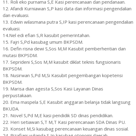
11. Roli eko purnama S,E Kasi perencanaan dan pendanaan.
12. Afandi Kurniawan S,P kasi data dan informasi pengendalian
dan evaluasi.
13. Edwin wilasmana putra S,IP kasi perencanaan pengendalian
evaluasi.
14.Nel edi efian S,R kasubit pemerintahan.
15. Fajri S,Pd kasubag umum BKPSDM.
16. Defin risna dewi S,Sos M,M Kasubit pemberhentian dan
mutasi BKPSDM.
17. Seprideni S,Sos M,M kasubit diklat teknis fungsionaris
BKPSDM.
18. Nusirwan S,Pd M,Si Kasubit pengembangan kopetensi
BKPSDM.
19. Marisa dian agesta S,Sos Kasi Layanan Dinas
perpustakaan.
20. Ema maspela S,E Kasubit anggaran belanja tidak langsung
BKUDA.
21. Novel S,Pd M,E kasi pendidik SD dinas pendidikan.
22. Heri setiawan S,T M,T Kasi perencanaan SDA Dinas PU.
23. Konset M,Si kasubag perencanaan keuangan dinas sosial.
24. Rizafiani yulianda S,Ip kasubag otonomi daerah.