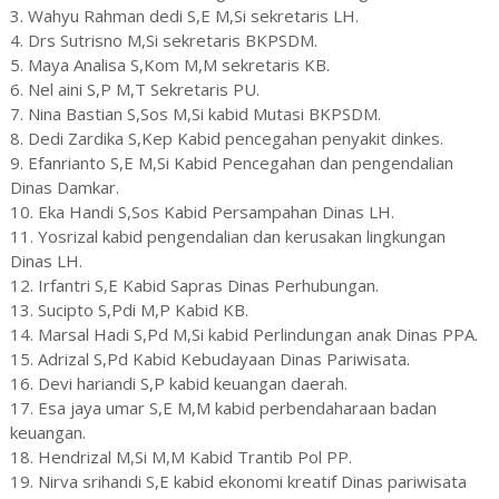
3. Wahyu Rahman dedi S,E M,Si sekretaris LH.
4. Drs Sutrisno M,Si sekretaris BKPSDM.
5. Maya Analisa S,Kom M,M sekretaris KB.
6. Nel aini S,P M,T Sekretaris PU.
7. Nina Bastian S,Sos M,Si kabid Mutasi BKPSDM.
8. Dedi Zardika S,Kep Kabid pencegahan penyakit dinkes.
9. Efanrianto S,E M,Si Kabid Pencegahan dan pengendalian
Dinas Damkar.
10. Eka Handi S,Sos Kabid Persampahan Dinas LH.
11. Yosrizal kabid pengendalian dan kerusakan lingkungan
Dinas LH.
12. Irfantri S,E Kabid Sapras Dinas Perhubungan.
13. Sucipto S,Pdi M,P Kabid KB.
14. Marsal Hadi S,Pd M,Si kabid Perlindungan anak Dinas PPA.
15. Adrizal S,Pd Kabid Kebudayaan Dinas Pariwisata.
16. Devi hariandi S,P kabid keuangan daerah.
17. Esa jaya umar S,E M,M kabid perbendaharaan badan
keuangan.
18. Hendrizal M,Si M,M Kabid Trantib Pol PP.
19. Nirva srihandi S,E kabid ekonomi kreatif Dinas pariwisata