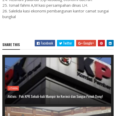
25. Ismail fahmi A,M kasi persampahan dinas LH.
26. Salelida kasi ekonomi pembangunan kantor camat sungai
bungkal
Facebook
Twitter
Google+
SHARE THIS
UTAMA
Aktivis : Pak KPK Sekali-kali Mampir ke Kerinci dan Sungai Penuh Dong!