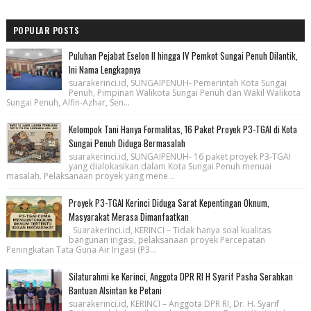
POPULAR POSTS
Puluhan Pejabat Eselon II hingga IV Pemkot Sungai Penuh Dilantik,
Ini Nama Lengkapnya
suarakerinci.id, SUNGAIPENUH- Pemerintah Kota Sungai
Penuh, Pimpinan Walikota Sungai Penuh dan Wakil Walikota
Sungai Penuh, Alfin-Azhar, Sen...
Kelompok Tani Hanya Formalitas, 16 Paket Proyek P3-TGAI di Kota
Sungai Penuh Diduga Bermasalah
suarakerinci.id, SUNGAIPENUH- 16 paket proyek P3-TGAI
yang dialokasikan dalam Kota Sungai Penuh menuai
masalah. Pelaksanaan proyek yang mene...
Proyek P3-TGAI Kerinci Diduga Sarat Kepentingan Oknum,
Masyarakat Merasa Dimanfaatkan
Suarakerinci.id, KERINCI – Tidak hanya soal kualitas
bangunan irigasi, pelaksanaan proyek Percepatan
Peningkatan Tata Guna Air Irigasi (P3...
Silaturahmi ke Kerinci, Anggota DPR RI H Syarif Pasha Serahkan
Bantuan Alsintan ke Petani
suarakerinci.id, KERINCI – Anggota DPR RI, Dr. H. Syarif