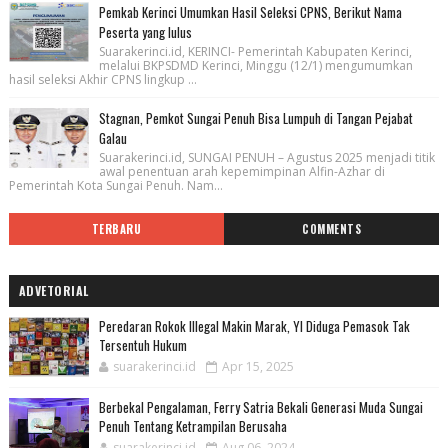
Pemkab Kerinci Umumkan Hasil Seleksi CPNS, Berikut Nama
Peserta yang lulus
Suarakerinci.id, KERINCI- Pemerintah Kabupaten Kerinci,
melalui BKPSDMD Kerinci, Minggu (12/1) mengumumkan
hasil seleksi Akhir CPNS lingkup ...
Stagnan, Pemkot Sungai Penuh Bisa Lumpuh di Tangan Pejabat
Galau
Suarakerinci.id, SUNGAI PENUH – Agustus 2025 menjadi titik
awal penentuan arah kepemimpinan Alfin-Azhar di
Pemerintah Kota Sungai Penuh. Nam...
TERBARU
COMMENTS
ADVETORIAL
Peredaran Rokok Illegal Makin Marak, YI Diduga Pemasok Tak
Tersentuh Hukum
suarakerinci.id
Apr 15, 2025
Berbekal Pengalaman, Ferry Satria Bekali Generasi Muda Sungai
Penuh Tentang Ketrampilan Berusaha
suarakerinci.id
Aug 06, 2024