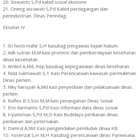
20. Siswanto S,Pd kabid sosial ekonomi.
21. Oneng asrawati S,Pd Kabid perdagangan dan
perindustrian. Dinas Perindag.
Ekselon IV
1. Sri hesti mahir S,H kasubag pengawas kajian hukum.
2. Adli sutran M,M kasi promosi dan pemberdayaan kesehatan
dinas kesehatan.
3. Ambril A,Md, Kep kasubag kepegawaian dinas kesehatan.
4. Rida sukmawati S,T Kasi Perencanaan kawasan permukiman.
Dinas perkim.
5. Riky harisyah A,Md kasi penyediaan dan pelaksanaan dinas
perkim.
6. Rafles B S,Sos M,M kasi penanganan Dinas Sosial.
7. Emi darmanto S,Pd Kasi Informasi data dinas sosial.
8. Iryunisman S,Pd M,Si Kasi Budidaya perikanan dinas
perikanan dan peternakan.
9. Damrul A,Md Kasi pengendalian penduduk dinaa KB.
10. Yoserizal S,H M,H Kasubag perencanaan dinas Pariwisata.