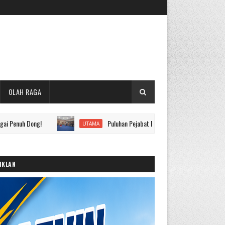
OLAH RAGA
ng!
Puluhan Pejabat Eselon II hingga IV Pemkot Sungai Penuh 
UTAMA
IKLAN