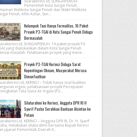
suarakerinci.id, SUNGAIPENUH-
Pemerintah Kota Sungai Penuh,
impinan Walikota Sungai Penuh dan Wakil Walikota
ngai Penuh, Alfin-Azhar, Sen...
Kelompok Tani Hanya Formalitas, 16 Paket
Proyek P3-TGAI di Kota Sungai Penuh Diduga
Bermasalah
uarakerinci.id, SUNGAIPENUH- 16 paket proyek P3-
GAI yang dialokasikan dalam Kota Sungai Penuh
enuai masalah. Pelaksanaan proyek yang mene...
Proyek P3-TGAI Kerinci Diduga Sarat
Kepentingan Oknum, Masyarakat Merasa
Dimanfaatkan
arakerinci.id, KERINCI – Tidak hanya soal kualitas
angunan irigasi, pelaksanaan proyek Percepatan
ningkatan Tata Guna Air Irigasi (P3...
Silaturahmi ke Kerinci, Anggota DPR RI H
Syarif Pasha Serahkan Bantuan Alsintan ke
Petani
arakerinci.id, KERINCI – Anggota DPR RI, Dr. H. Syarif
asha, melakukan silaturahmi bersama Bupati Kerinci
an jajaran Pemerintah Daerah K...