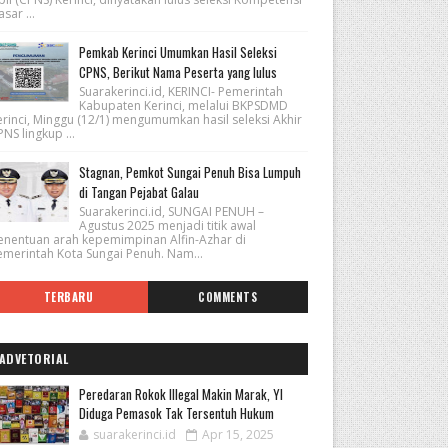
sar ...
Pemkab Kerinci Umumkan Hasil Seleksi
CPNS, Berikut Nama Peserta yang lulus
Suarakerinci.id, KERINCI- Pemerintah
Kabupaten Kerinci, melalui BKPSDMD
erinci, Minggu (12/1) mengumumkan hasil seleksi Akhir
NS lingkup ...
Stagnan, Pemkot Sungai Penuh Bisa Lumpuh
di Tangan Pejabat Galau
Suarakerinci.id, SUNGAI PENUH –
Agustus 2025 menjadi titik awal
enentuan arah kepemimpinan Alfin-Azhar di
emerintah Kota Sungai Penuh. Nam...
TERBARU
COMMENTS
ADVETORIAL
Peredaran Rokok Illegal Makin Marak, YI
Diduga Pemasok Tak Tersentuh Hukum
suarakerinci.id
Apr 15, 2025