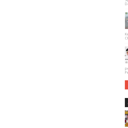
Da
K
CP
p
P