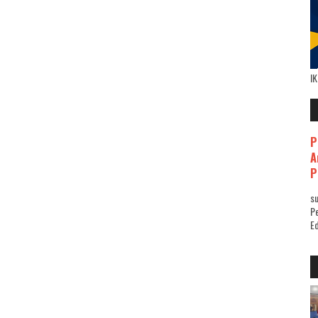
I
P
A
P
su
Pe
Ed