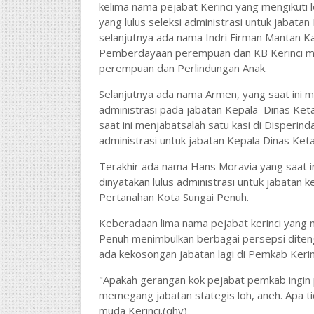
kelima nama pejabat Kerinci yang mengikuti le
yang lulus seleksi administrasi untuk jabat
selanjutnya ada nama Indri Firman Mantan K
Pemberdayaan perempuan dan KB Kerinci me
perempuan dan Perlindungan Anak.
Selanjutnya ada nama Armen, yang saat ini m
administrasi pada jabatan Kepala Dinas Ket
saat ini menjabatsalah satu kasi di Disperin
administrasi untuk jabatan Kepala Dinas Ket
Terakhir ada nama Hans Moravia yang saat i
dinyatakan lulus administrasi untuk jabata
Pertanahan Kota Sungai Penuh.
Keberadaan lima nama pejabat kerinci yang m
Penuh menimbulkan berbagai persepsi ditenga
ada kekosongan jabatan lagi di Pemkab Kerin
"Apakah gerangan kok pejabat pemkab ingin
memegang jabatan stategis loh, aneh. Apa tid
muda Kerinci.(qhy)