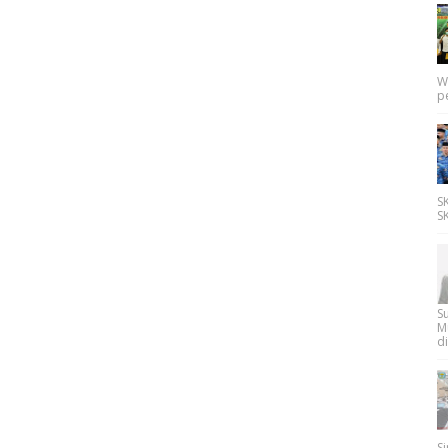
W
p
SK
SK
Su
M
di
Si