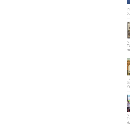
P
Su
s
T
m
Su
b
Pe
su
F
d