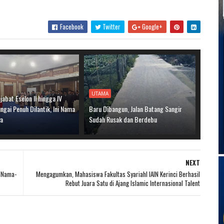
Facebook
Twitter
Google+
UTAMA
jabat Eselon II hingga IV
gai Penuh Dilantik, Ini Nama
Baru Dibangun, Jalan Batang Sangir
ya
Sudah Rusak dan Berdebu
NEXT
t Nama-
Mengagumkan, Mahasiswa Fakultas SyariahI IAIN Kerinci Berhasil
Rebut Juara Satu di Ajang Islamic Internasional Talent