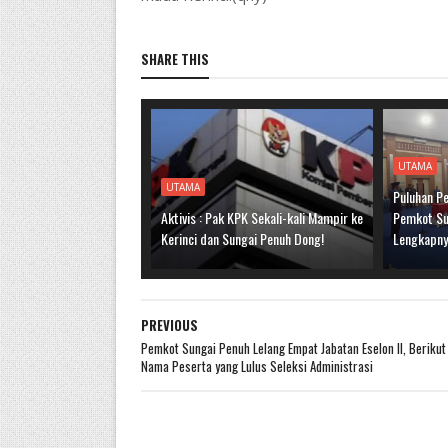
SHARE THIS
UTAMA
UTAMA
Puluhan Pe
Aktivis : Pak KPK Sekali-kali Mampir ke
Pemkot Sun
Kerinci dan Sungai Penuh Dong!
Lengkapn
PREVIOUS
Pemkot Sungai Penuh Lelang Empat Jabatan Eselon II, Beriku
Nama Peserta yang Lulus Seleksi Administrasi