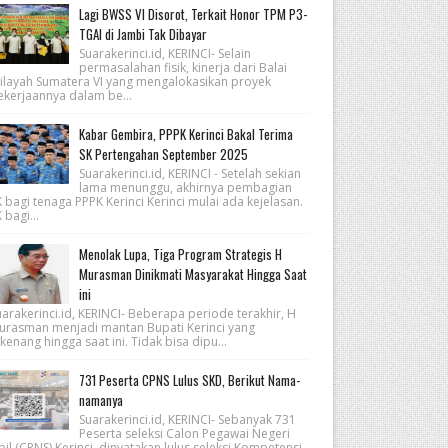
Lagi BWSS VI Disorot, Terkait Honor TPM P3-
TGAI di Jambi Tak Dibayar
Suarakerinci.id, KERINCI- Selain
permasalahan fisik, kinerja dari Balai
ilayah Sumatera VI yang mengalokasikan proyek
ekerjaannya dalam be...
Kabar Gembira, PPPK Kerinci Bakal Terima
SK Pertengahan September 2025
Suarakerinci.id, KERINCI - Setelah sekian
lama menunggu, akhirnya pembagian
 bagi tenaga PPPK Kerinci Kerinci mulai ada kejelasan.
 bagi...
Menolak Lupa, Tiga Program Strategis H
Murasman Dinikmati Masyarakat Hingga Saat
ini
arakerinci.id, KERINCI- Beberapa periode terakhir, H
urasman menjadi mantan Bupati Kerinci yang
kenang hingga saat ini. Tidak bisa dipu...
731 Peserta CPNS Lulus SKD, Berikut Nama-
namanya
Suarakerinci.id, KERINCI- Sebanyak 731
Peserta seleksi Calon Pegawai Negeri
pil (CPNS) Kerinci, dinyatakan lulus seleksi Kompetensi