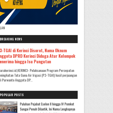
KLAN
BREAKING NEWS
3-TGAI di Kerinci Disorot, Nama Oknum
nggota DPRD Kerinci Diduga Atur Kelompok
enerima hingga Isu Pungutan
arakerinci.id,KERINCI- Pelaksanaan Program Percepatan
ningkatan Tata Guna Air Irigasi (P3-TGAI) hasil perjuangan
i Purwanto Anggota DP...
POPULAR POSTS
Puluhan Pejabat Eselon II hingga IV Pemkot
Sungai Penuh Dilantik, Ini Nama Lengkapnya