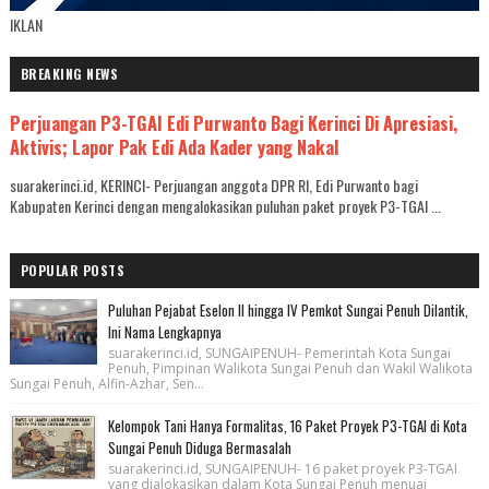
IKLAN
BREAKING NEWS
Perjuangan P3-TGAI Edi Purwanto Bagi Kerinci Di Apresiasi,
Aktivis; Lapor Pak Edi Ada Kader yang Nakal
suarakerinci.id, KERINCI- Perjuangan anggota DPR RI, Edi Purwanto bagi
Kabupaten Kerinci dengan mengalokasikan puluhan paket proyek P3-TGAI ...
POPULAR POSTS
Puluhan Pejabat Eselon II hingga IV Pemkot Sungai Penuh Dilantik,
Ini Nama Lengkapnya
suarakerinci.id, SUNGAIPENUH- Pemerintah Kota Sungai
Penuh, Pimpinan Walikota Sungai Penuh dan Wakil Walikota
Sungai Penuh, Alfin-Azhar, Sen...
Kelompok Tani Hanya Formalitas, 16 Paket Proyek P3-TGAI di Kota
Sungai Penuh Diduga Bermasalah
suarakerinci.id, SUNGAIPENUH- 16 paket proyek P3-TGAI
yang dialokasikan dalam Kota Sungai Penuh menuai