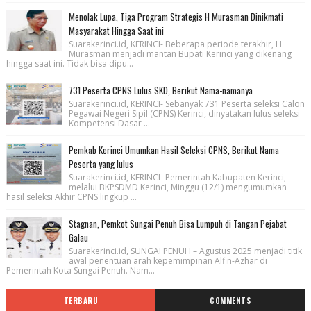
Menolak Lupa, Tiga Program Strategis H Murasman Dinikmati
Masyarakat Hingga Saat ini
Suarakerinci.id, KERINCI- Beberapa periode terakhir, H
Murasman menjadi mantan Bupati Kerinci yang dikenang
hingga saat ini. Tidak bisa dipu...
731 Peserta CPNS Lulus SKD, Berikut Nama-namanya
Suarakerinci.id, KERINCI- Sebanyak 731 Peserta seleksi Calon
Pegawai Negeri Sipil (CPNS) Kerinci, dinyatakan lulus seleksi
Kompetensi Dasar ...
Pemkab Kerinci Umumkan Hasil Seleksi CPNS, Berikut Nama
Peserta yang lulus
Suarakerinci.id, KERINCI- Pemerintah Kabupaten Kerinci,
melalui BKPSDMD Kerinci, Minggu (12/1) mengumumkan
hasil seleksi Akhir CPNS lingkup ...
Stagnan, Pemkot Sungai Penuh Bisa Lumpuh di Tangan Pejabat
Galau
Suarakerinci.id, SUNGAI PENUH – Agustus 2025 menjadi titik
awal penentuan arah kepemimpinan Alfin-Azhar di
Pemerintah Kota Sungai Penuh. Nam...
TERBARU
COMMENTS