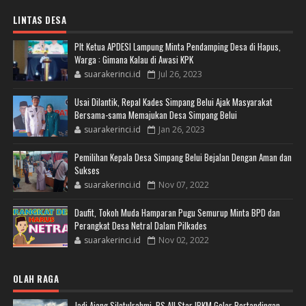
LINTAS DESA
Plt Ketua APDESI Lampung Minta Pendamping Desa di Hapus,
Warga : Gimana Kalau di Awasi KPK
suarakerinci.id
Jul 26, 2023
Usai Dilantik, Repal Kades Simpang Belui Ajak Masyarakat
Bersama-sama Memajukan Desa Simpang Belui
suarakerinci.id
Jan 26, 2023
Pemilihan Kepala Desa Simpang Belui Bejalan Dengan Aman dan
Sukses
suarakerinci.id
Nov 07, 2022
Daufit, Tokoh Muda Hamparan Pugu Semurup Minta BPD dan
Perangkat Desa Netral Dalam Pilkades
suarakerinci.id
Nov 02, 2022
OLAH RAGA
Jadi Ajang Silatulrahmi, PS All Star IPKM Gelar Pertandingan