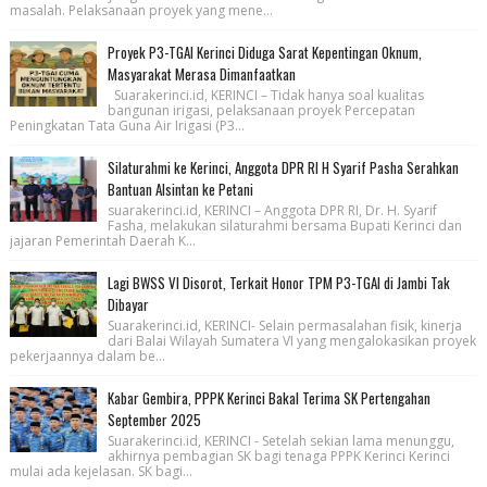
masalah. Pelaksanaan proyek yang mene...
Proyek P3-TGAI Kerinci Diduga Sarat Kepentingan Oknum,
Masyarakat Merasa Dimanfaatkan
Suarakerinci.id, KERINCI – Tidak hanya soal kualitas
bangunan irigasi, pelaksanaan proyek Percepatan
Peningkatan Tata Guna Air Irigasi (P3...
Silaturahmi ke Kerinci, Anggota DPR RI H Syarif Pasha Serahkan
Bantuan Alsintan ke Petani
suarakerinci.id, KERINCI – Anggota DPR RI, Dr. H. Syarif
Fasha, melakukan silaturahmi bersama Bupati Kerinci dan
jajaran Pemerintah Daerah K...
Lagi BWSS VI Disorot, Terkait Honor TPM P3-TGAI di Jambi Tak
Dibayar
Suarakerinci.id, KERINCI- Selain permasalahan fisik, kinerja
dari Balai Wilayah Sumatera VI yang mengalokasikan proyek
pekerjaannya dalam be...
Kabar Gembira, PPPK Kerinci Bakal Terima SK Pertengahan
September 2025
Suarakerinci.id, KERINCI - Setelah sekian lama menunggu,
akhirnya pembagian SK bagi tenaga PPPK Kerinci Kerinci
mulai ada kejelasan. SK bagi...