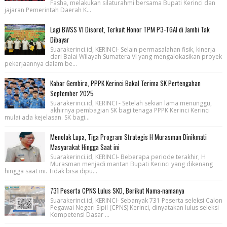
Fasha, melakukan silaturahmi bersama Bupati Kerinci dan
jajaran Pemerintah Daerah K...
Lagi BWSS VI Disorot, Terkait Honor TPM P3-TGAI di Jambi Tak
Dibayar
Suarakerinci.id, KERINCI- Selain permasalahan fisik, kinerja
dari Balai Wilayah Sumatera VI yang mengalokasikan proyek
pekerjaannya dalam be...
Kabar Gembira, PPPK Kerinci Bakal Terima SK Pertengahan
September 2025
Suarakerinci.id, KERINCI - Setelah sekian lama menunggu,
akhirnya pembagian SK bagi tenaga PPPK Kerinci Kerinci
mulai ada kejelasan. SK bagi...
Menolak Lupa, Tiga Program Strategis H Murasman Dinikmati
Masyarakat Hingga Saat ini
Suarakerinci.id, KERINCI- Beberapa periode terakhir, H
Murasman menjadi mantan Bupati Kerinci yang dikenang
hingga saat ini. Tidak bisa dipu...
731 Peserta CPNS Lulus SKD, Berikut Nama-namanya
Suarakerinci.id, KERINCI- Sebanyak 731 Peserta seleksi Calon
Pegawai Negeri Sipil (CPNS) Kerinci, dinyatakan lulus seleksi
Kompetensi Dasar ...