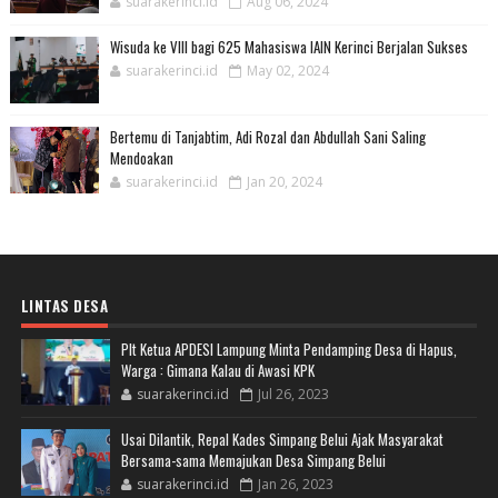
suarakerinci.id
Aug 06, 2024
Wisuda ke VIII bagi 625 Mahasiswa IAIN Kerinci Berjalan Sukses
suarakerinci.id
May 02, 2024
Bertemu di Tanjabtim, Adi Rozal dan Abdullah Sani Saling
Mendoakan
suarakerinci.id
Jan 20, 2024
LINTAS DESA
Plt Ketua APDESI Lampung Minta Pendamping Desa di Hapus,
Warga : Gimana Kalau di Awasi KPK
suarakerinci.id
Jul 26, 2023
Usai Dilantik, Repal Kades Simpang Belui Ajak Masyarakat
Bersama-sama Memajukan Desa Simpang Belui
suarakerinci.id
Jan 26, 2023