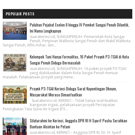
POPULAR POSTS
Puluhan Pejabat Eselon II hingga IV Pemkot Sungai Penuh Dilantik,
Ini Nama Lengkapnya
suarakerinci.id, SUNGAIPENUH- Pemerintah Kota Sungai
Penuh, Pimpinan Walikota Sungai Penuh dan Wakil Walikota
Sungai Penuh, Alfin-Azhar, Sen...
Kelompok Tani Hanya Formalitas, 16 Paket Proyek P3-TGAI di Kota
Sungai Penuh Diduga Bermasalah
suarakerinci.id, SUNGAIPENUH- 16 paket proyek P3-TGAI
yang dialokasikan dalam Kota Sungai Penuh menuai
masalah. Pelaksanaan proyek yang mene...
Proyek P3-TGAI Kerinci Diduga Sarat Kepentingan Oknum,
Masyarakat Merasa Dimanfaatkan
Suarakerinci.id, KERINCI – Tidak hanya soal kualitas
bangunan irigasi, pelaksanaan proyek Percepatan
Peningkatan Tata Guna Air Irigasi (P3...
Silaturahmi ke Kerinci, Anggota DPR RI H Syarif Pasha Serahkan
Bantuan Alsintan ke Petani
suarakerinci.id, KERINCI – Anggota DPR RI, Dr. H. Syarif