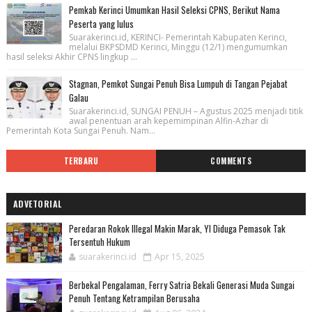
Pemkab Kerinci Umumkan Hasil Seleksi CPNS, Berikut Nama
Peserta yang lulus
Suarakerinci.id, KERINCI- Pemerintah Kabupaten Kerinci,
melalui BKPSDMD Kerinci, Minggu (12/1) mengumumkan
hasil seleksi Akhir CPNS lingkup ...
Stagnan, Pemkot Sungai Penuh Bisa Lumpuh di Tangan Pejabat
Galau
Suarakerinci.id, SUNGAI PENUH – Agustus 2025 menjadi titik
awal penentuan arah kepemimpinan Alfin-Azhar di
Pemerintah Kota Sungai Penuh. Nam...
TERBARU
COMMENTS
ADVETORIAL
Peredaran Rokok Illegal Makin Marak, YI Diduga Pemasok Tak
Tersentuh Hukum
suarakerinci.id
Apr 15, 2025
Berbekal Pengalaman, Ferry Satria Bekali Generasi Muda Sungai
Penuh Tentang Ketrampilan Berusaha