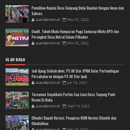
Pemilihan Kepala Desa Simpang Belui Bejalan Dengan Aman dan
Sukses
suarakerinci.id
Nov 07, 2022
Daufit, Tokoh Muda Hamparan Pugu Semurup Minta BPD dan
Perangkat Desa Netral Dalam Pilkades
suarakerinci.id
Nov 02, 2022
OLAH RAGA
Jadi Ajang Silatulrahmi, PS All Star IPKM Gelar Pertandingan
Persahabaran dengan PS All Star Ipuh
suarakerinci.id
Jun 18, 2023
Turnamen Sepakbola Portim Cup Lima Desa Tanjung Pauh
Resmi Di Buka
suarakerinci.id
Sept 19, 2022
Dihadiri Bupati Kerinci, Pengurus KONI Kerinci Dilantik dan
Dikukuhkan
suarakerinci.id
Feb 26, 2022