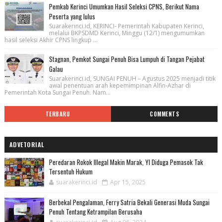
Pemkab Kerinci Umumkan Hasil Seleksi CPNS, Berikut Nama
Peserta yang lulus
Suarakerinci.id, KERINCI- Pemerintah Kabupaten Kerinci,
melalui BKPSDMD Kerinci, Minggu (12/1) mengumumkan
hasil seleksi Akhir CPNS lingkup ...
Stagnan, Pemkot Sungai Penuh Bisa Lumpuh di Tangan Pejabat
Galau
Suarakerinci.id, SUNGAI PENUH – Agustus 2025 menjadi titik
awal penentuan arah kepemimpinan Alfin-Azhar di
Pemerintah Kota Sungai Penuh. Nam...
TERBARU
COMMENTS
ADVETORIAL
Peredaran Rokok Illegal Makin Marak, YI Diduga Pemasok Tak
Tersentuh Hukum
suarakerinci.id
Apr 15, 2025
Berbekal Pengalaman, Ferry Satria Bekali Generasi Muda Sungai
Penuh Tentang Ketrampilan Berusaha