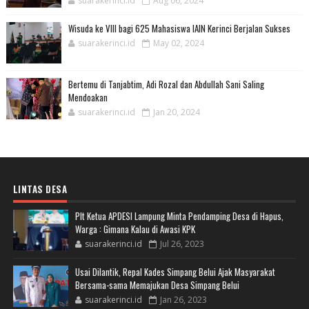
suarakerinci.id
Aug 06, 2024
Wisuda ke VIII bagi 625 Mahasiswa IAIN Kerinci Berjalan Sukses
suarakerinci.id
May 02, 2024
Bertemu di Tanjabtim, Adi Rozal dan Abdullah Sani Saling
Mendoakan
suarakerinci.id
Jan 20, 2024
LINTAS DESA
Plt Ketua APDESI Lampung Minta Pendamping Desa di Hapus,
Warga : Gimana Kalau di Awasi KPK
suarakerinci.id
Jul 26, 2023
Usai Dilantik, Repal Kades Simpang Belui Ajak Masyarakat
Bersama-sama Memajukan Desa Simpang Belui
suarakerinci.id
Jan 26, 2023