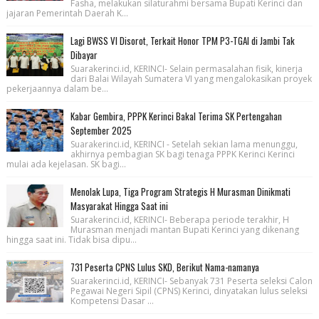
Fasha, melakukan silaturahmi bersama Bupati Kerinci dan
jajaran Pemerintah Daerah K...
Lagi BWSS VI Disorot, Terkait Honor TPM P3-TGAI di Jambi Tak
Dibayar
Suarakerinci.id, KERINCI- Selain permasalahan fisik, kinerja
dari Balai Wilayah Sumatera VI yang mengalokasikan proyek
pekerjaannya dalam be...
Kabar Gembira, PPPK Kerinci Bakal Terima SK Pertengahan
September 2025
Suarakerinci.id, KERINCI - Setelah sekian lama menunggu,
akhirnya pembagian SK bagi tenaga PPPK Kerinci Kerinci
mulai ada kejelasan. SK bagi...
Menolak Lupa, Tiga Program Strategis H Murasman Dinikmati
Masyarakat Hingga Saat ini
Suarakerinci.id, KERINCI- Beberapa periode terakhir, H
Murasman menjadi mantan Bupati Kerinci yang dikenang
hingga saat ini. Tidak bisa dipu...
731 Peserta CPNS Lulus SKD, Berikut Nama-namanya
Suarakerinci.id, KERINCI- Sebanyak 731 Peserta seleksi Calon
Pegawai Negeri Sipil (CPNS) Kerinci, dinyatakan lulus seleksi
Kompetensi Dasar ...