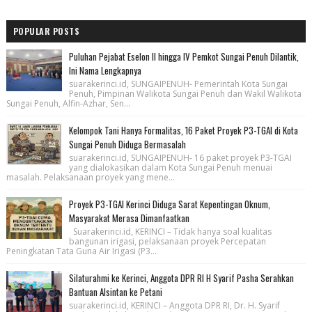
POPULAR POSTS
Puluhan Pejabat Eselon II hingga IV Pemkot Sungai Penuh Dilantik,
Ini Nama Lengkapnya
suarakerinci.id, SUNGAIPENUH- Pemerintah Kota Sungai
Penuh, Pimpinan Walikota Sungai Penuh dan Wakil Walikota
Sungai Penuh, Alfin-Azhar, Sen...
Kelompok Tani Hanya Formalitas, 16 Paket Proyek P3-TGAI di Kota
Sungai Penuh Diduga Bermasalah
suarakerinci.id, SUNGAIPENUH- 16 paket proyek P3-TGAI
yang dialokasikan dalam Kota Sungai Penuh menuai
masalah. Pelaksanaan proyek yang mene...
Proyek P3-TGAI Kerinci Diduga Sarat Kepentingan Oknum,
Masyarakat Merasa Dimanfaatkan
Suarakerinci.id, KERINCI – Tidak hanya soal kualitas
bangunan irigasi, pelaksanaan proyek Percepatan
Peningkatan Tata Guna Air Irigasi (P3...
Silaturahmi ke Kerinci, Anggota DPR RI H Syarif Pasha Serahkan
Bantuan Alsintan ke Petani
suarakerinci.id, KERINCI – Anggota DPR RI, Dr. H. Syarif