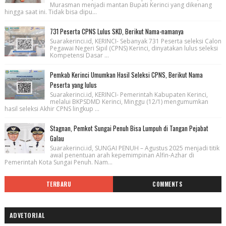
Murasman menjadi mantan Bupati Kerinci yang dikenang
hingga saat ini. Tidak bisa dipu...
731 Peserta CPNS Lulus SKD, Berikut Nama-namanya
Suarakerinci.id, KERINCI- Sebanyak 731 Peserta seleksi Calon
Pegawai Negeri Sipil (CPNS) Kerinci, dinyatakan lulus seleksi
Kompetensi Dasar ...
Pemkab Kerinci Umumkan Hasil Seleksi CPNS, Berikut Nama
Peserta yang lulus
Suarakerinci.id, KERINCI- Pemerintah Kabupaten Kerinci,
melalui BKPSDMD Kerinci, Minggu (12/1) mengumumkan
hasil seleksi Akhir CPNS lingkup ...
Stagnan, Pemkot Sungai Penuh Bisa Lumpuh di Tangan Pejabat
Galau
Suarakerinci.id, SUNGAI PENUH – Agustus 2025 menjadi titik
awal penentuan arah kepemimpinan Alfin-Azhar di
Pemerintah Kota Sungai Penuh. Nam...
TERBARU
COMMENTS
ADVETORIAL