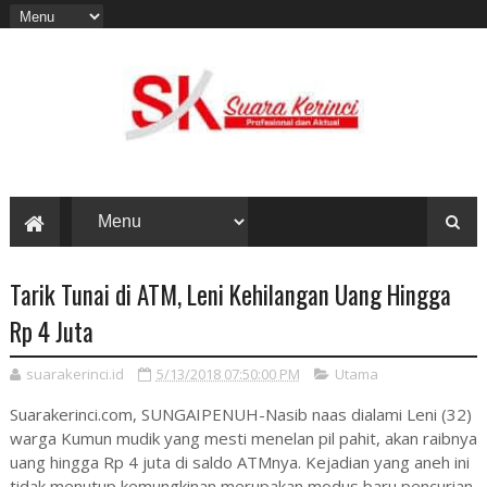
Tarik Tunai di ATM, Leni Kehilangan Uang Hingga
Rp 4 Juta
suarakerinci.id
5/13/2018 07:50:00 PM
Utama
Suarakerinci.com, SUNGAIPENUH-Nasib naas dialami Leni (32)
warga Kumun mudik yang mesti menelan pil pahit, akan raibnya
uang hingga Rp 4 juta di saldo ATMnya. Kejadian yang aneh ini
tidak menutup kemungkinan merupakan modus baru pencurian.