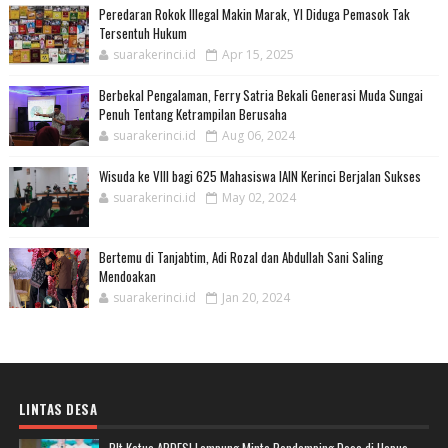
Peredaran Rokok Illegal Makin Marak, YI Diduga Pemasok Tak
Tersentuh Hukum
suarakerinci.id
Apr 15, 2025
Berbekal Pengalaman, Ferry Satria Bekali Generasi Muda Sungai
Penuh Tentang Ketrampilan Berusaha
suarakerinci.id
Aug 06, 2024
Wisuda ke VIII bagi 625 Mahasiswa IAIN Kerinci Berjalan Sukses
suarakerinci.id
May 02, 2024
Bertemu di Tanjabtim, Adi Rozal dan Abdullah Sani Saling
Mendoakan
suarakerinci.id
Jan 20, 2024
LINTAS DESA
Plt Ketua APDESI Lampung Minta Pendamping Desa di Hapus,