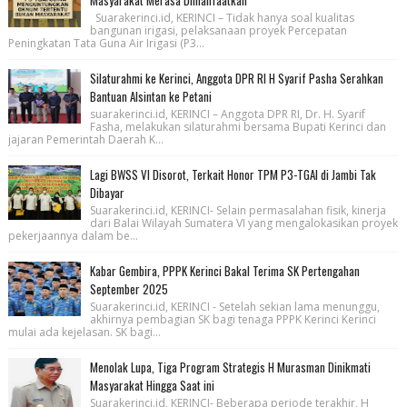
Suarakerinci.id, KERINCI – Tidak hanya soal kualitas
bangunan irigasi, pelaksanaan proyek Percepatan
Peningkatan Tata Guna Air Irigasi (P3...
Silaturahmi ke Kerinci, Anggota DPR RI H Syarif Pasha Serahkan
Bantuan Alsintan ke Petani
suarakerinci.id, KERINCI – Anggota DPR RI, Dr. H. Syarif
Fasha, melakukan silaturahmi bersama Bupati Kerinci dan
jajaran Pemerintah Daerah K...
Lagi BWSS VI Disorot, Terkait Honor TPM P3-TGAI di Jambi Tak
Dibayar
Suarakerinci.id, KERINCI- Selain permasalahan fisik, kinerja
dari Balai Wilayah Sumatera VI yang mengalokasikan proyek
pekerjaannya dalam be...
Kabar Gembira, PPPK Kerinci Bakal Terima SK Pertengahan
September 2025
Suarakerinci.id, KERINCI - Setelah sekian lama menunggu,
akhirnya pembagian SK bagi tenaga PPPK Kerinci Kerinci
mulai ada kejelasan. SK bagi...
Menolak Lupa, Tiga Program Strategis H Murasman Dinikmati
Masyarakat Hingga Saat ini
Suarakerinci.id, KERINCI- Beberapa periode terakhir, H