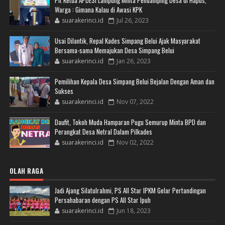
Warga : Gimana Kalau di Awasi KPK
suarakerinci.id
Jul 26, 2023
Usai Dilantik, Repal Kades Simpang Belui Ajak Masyarakat
Bersama-sama Memajukan Desa Simpang Belui
suarakerinci.id
Jan 26, 2023
Pemilihan Kepala Desa Simpang Belui Bejalan Dengan Aman dan
Sukses
suarakerinci.id
Nov 07, 2022
Daufit, Tokoh Muda Hamparan Pugu Semurup Minta BPD dan
Perangkat Desa Netral Dalam Pilkades
suarakerinci.id
Nov 02, 2022
OLAH RAGA
Jadi Ajang Silatulrahmi, PS All Star IPKM Gelar Pertandingan
Persahabaran dengan PS All Star Ipuh
suarakerinci.id
Jun 18, 2023