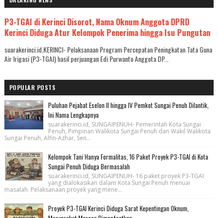
P3-TGAI di Kerinci Disorot, Nama Oknum Anggota DPRD
Kerinci Diduga Atur Kelompok Penerima hingga Isu Pungutan
suarakerinci.id,KERINCI- Pelaksanaan Program Percepatan Peningkatan Tata Guna
Air Irigasi (P3-TGAI) hasil perjuangan Edi Purwanto Anggota DP...
POPULAR POSTS
Puluhan Pejabat Eselon II hingga IV Pemkot Sungai Penuh Dilantik,
Ini Nama Lengkapnya
suarakerinci.id, SUNGAIPENUH- Pemerintah Kota Sungai
Penuh, Pimpinan Walikota Sungai Penuh dan Wakil Walikota
Sungai Penuh, Alfin-Azhar, Sen...
Kelompok Tani Hanya Formalitas, 16 Paket Proyek P3-TGAI di Kota
Sungai Penuh Diduga Bermasalah
suarakerinci.id, SUNGAIPENUH- 16 paket proyek P3-TGAI
yang dialokasikan dalam Kota Sungai Penuh menuai
masalah. Pelaksanaan proyek yang mene...
Proyek P3-TGAI Kerinci Diduga Sarat Kepentingan Oknum,
Masyarakat Merasa Dimanfaatkan