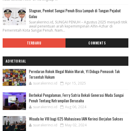
Stagnan, Pemkot Sungai Penuh Bisa Lumpuh di Tangan Pejabat
Galau
Suarakerinci.id, SUNGAI PENUH – Agustus 2025 menjadi titik
awal penentuan arah kepemimpinan Alfin-Azhar di
Pemerintah Kota Sungai Penuh. Nam...
TERBARU
COMMENTS
ADVETORIAL
Peredaran Rokok Illegal Makin Marak, YI Diduga Pemasok Tak
Tersentuh Hukum
suarakerinci.id
Apr 15, 2025
Berbekal Pengalaman, Ferry Satria Bekali Generasi Muda Sungai
Penuh Tentang Ketrampilan Berusaha
suarakerinci.id
Aug 06, 2024
Wisuda ke VIII bagi 625 Mahasiswa IAIN Kerinci Berjalan Sukses
suarakerinci.id
May 02, 2024