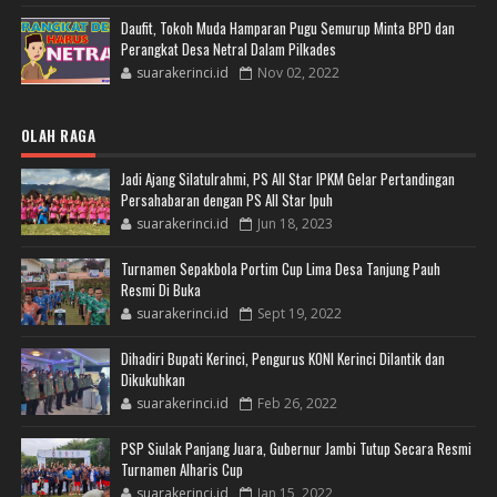
Daufit, Tokoh Muda Hamparan Pugu Semurup Minta BPD dan
Perangkat Desa Netral Dalam Pilkades
suarakerinci.id
Nov 02, 2022
OLAH RAGA
Jadi Ajang Silatulrahmi, PS All Star IPKM Gelar Pertandingan
Persahabaran dengan PS All Star Ipuh
suarakerinci.id
Jun 18, 2023
Turnamen Sepakbola Portim Cup Lima Desa Tanjung Pauh
Resmi Di Buka
suarakerinci.id
Sept 19, 2022
Dihadiri Bupati Kerinci, Pengurus KONI Kerinci Dilantik dan
Dikukuhkan
suarakerinci.id
Feb 26, 2022
PSP Siulak Panjang Juara, Gubernur Jambi Tutup Secara Resmi
Turnamen Alharis Cup
suarakerinci.id
Jan 15, 2022