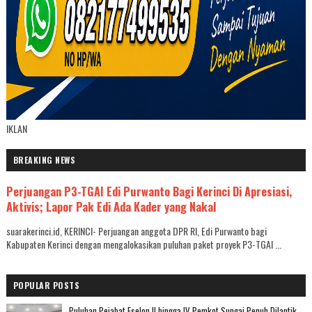
IKLAN
BREAKING NEWS
Perjuangan P3-TGAI Edi Purwanto Bagi Kerinci Di Apresiasi,
Aktivis; Lapor Pak Edi Ada Kader yang Nakal
suarakerinci.id, KERINCI- Perjuangan anggota DPR RI, Edi Purwanto bagi
Kabupaten Kerinci dengan mengalokasikan puluhan paket proyek P3-TGAI ...
POPULAR POSTS
Puluhan Pejabat Eselon II hingga IV Pemkot Sungai Penuh Dilantik,