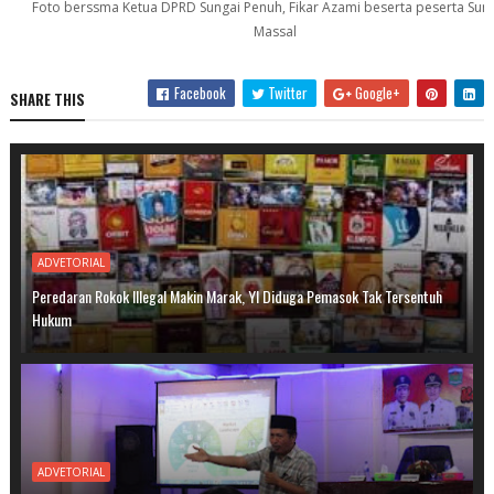
Foto berssma Ketua DPRD Sungai Penuh, Fikar Azami beserta peserta Sun
Massal
Facebook
Twitter
Google+
SHARE THIS
ADVETORIAL
Peredaran Rokok Illegal Makin Marak, YI Diduga Pemasok Tak Tersentuh
Hukum
ADVETORIAL