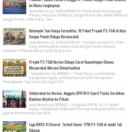
Ini Nama Lengkapnya
suarakerinci.id, SUNGAIPENUH- Pemerintah Kota Sungai
Penuh, Pimpinan Walikota Sungai Penuh dan Wakil Walikota
Sungai Penuh, Alfin-Azhar, Sen...
Kelompok Tani Hanya Formalitas, 16 Paket Proyek P3-TGAI di Kota
Sungai Penuh Diduga Bermasalah
suarakerinci.id, SUNGAIPENUH- 16 paket proyek P3-TGAI
yang dialokasikan dalam Kota Sungai Penuh menuai
masalah. Pelaksanaan proyek yang mene...
Proyek P3-TGAI Kerinci Diduga Sarat Kepentingan Oknum,
Masyarakat Merasa Dimanfaatkan
Suarakerinci.id, KERINCI – Tidak hanya soal kualitas
bangunan irigasi, pelaksanaan proyek Percepatan
Peningkatan Tata Guna Air Irigasi (P3...
Silaturahmi ke Kerinci, Anggota DPR RI H Syarif Pasha Serahkan
Bantuan Alsintan ke Petani
suarakerinci.id, KERINCI – Anggota DPR RI, Dr. H. Syarif
Fasha, melakukan silaturahmi bersama Bupati Kerinci dan
jajaran Pemerintah Daerah K...
Lagi BWSS VI Disorot, Terkait Honor TPM P3-TGAI di Jambi Tak
Dibayar