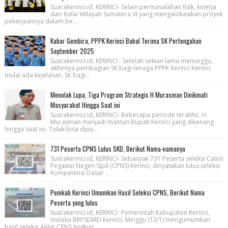
Suarakerinci.id, KERINCI- Selain permasalahan fisik, kinerja
dari Balai Wilayah Sumatera VI yang mengalokasikan proyek
pekerjaannya dalam be...
Kabar Gembira, PPPK Kerinci Bakal Terima SK Pertengahan
September 2025
Suarakerinci.id, KERINCI - Setelah sekian lama menunggu,
akhirnya pembagian SK bagi tenaga PPPK Kerinci Kerinci
mulai ada kejelasan. SK bagi...
Menolak Lupa, Tiga Program Strategis H Murasman Dinikmati
Masyarakat Hingga Saat ini
Suarakerinci.id, KERINCI- Beberapa periode terakhir, H
Murasman menjadi mantan Bupati Kerinci yang dikenang
hingga saat ini. Tidak bisa dipu...
731 Peserta CPNS Lulus SKD, Berikut Nama-namanya
Suarakerinci.id, KERINCI- Sebanyak 731 Peserta seleksi Calon
Pegawai Negeri Sipil (CPNS) Kerinci, dinyatakan lulus seleksi
Kompetensi Dasar ...
Pemkab Kerinci Umumkan Hasil Seleksi CPNS, Berikut Nama
Peserta yang lulus
Suarakerinci.id, KERINCI- Pemerintah Kabupaten Kerinci,
melalui BKPSDMD Kerinci, Minggu (12/1) mengumumkan
hasil seleksi Akhir CPNS lingkup ...