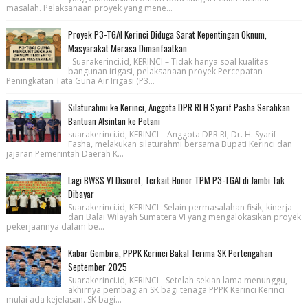
masalah. Pelaksanaan proyek yang mene...
Proyek P3-TGAI Kerinci Diduga Sarat Kepentingan Oknum,
Masyarakat Merasa Dimanfaatkan
Suarakerinci.id, KERINCI – Tidak hanya soal kualitas
bangunan irigasi, pelaksanaan proyek Percepatan
Peningkatan Tata Guna Air Irigasi (P3...
Silaturahmi ke Kerinci, Anggota DPR RI H Syarif Pasha Serahkan
Bantuan Alsintan ke Petani
suarakerinci.id, KERINCI – Anggota DPR RI, Dr. H. Syarif
Fasha, melakukan silaturahmi bersama Bupati Kerinci dan
jajaran Pemerintah Daerah K...
Lagi BWSS VI Disorot, Terkait Honor TPM P3-TGAI di Jambi Tak
Dibayar
Suarakerinci.id, KERINCI- Selain permasalahan fisik, kinerja
dari Balai Wilayah Sumatera VI yang mengalokasikan proyek
pekerjaannya dalam be...
Kabar Gembira, PPPK Kerinci Bakal Terima SK Pertengahan
September 2025
Suarakerinci.id, KERINCI - Setelah sekian lama menunggu,
akhirnya pembagian SK bagi tenaga PPPK Kerinci Kerinci
mulai ada kejelasan. SK bagi...