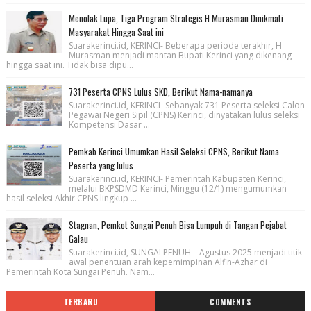
Menolak Lupa, Tiga Program Strategis H Murasman Dinikmati
Masyarakat Hingga Saat ini
Suarakerinci.id, KERINCI- Beberapa periode terakhir, H
Murasman menjadi mantan Bupati Kerinci yang dikenang
hingga saat ini. Tidak bisa dipu...
731 Peserta CPNS Lulus SKD, Berikut Nama-namanya
Suarakerinci.id, KERINCI- Sebanyak 731 Peserta seleksi Calon
Pegawai Negeri Sipil (CPNS) Kerinci, dinyatakan lulus seleksi
Kompetensi Dasar ...
Pemkab Kerinci Umumkan Hasil Seleksi CPNS, Berikut Nama
Peserta yang lulus
Suarakerinci.id, KERINCI- Pemerintah Kabupaten Kerinci,
melalui BKPSDMD Kerinci, Minggu (12/1) mengumumkan
hasil seleksi Akhir CPNS lingkup ...
Stagnan, Pemkot Sungai Penuh Bisa Lumpuh di Tangan Pejabat
Galau
Suarakerinci.id, SUNGAI PENUH – Agustus 2025 menjadi titik
awal penentuan arah kepemimpinan Alfin-Azhar di
Pemerintah Kota Sungai Penuh. Nam...
TERBARU
COMMENTS