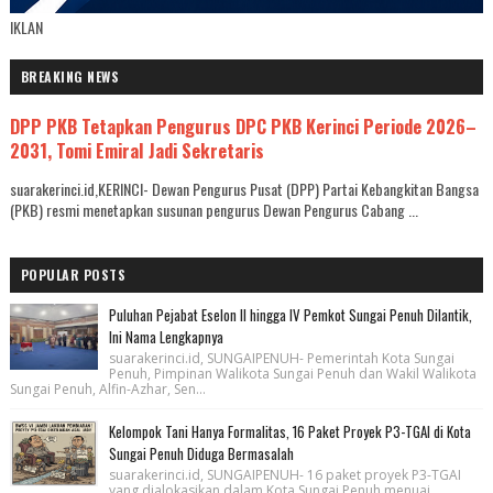
IKLAN
BREAKING NEWS
DPP PKB Tetapkan Pengurus DPC PKB Kerinci Periode 2026–
2031, Tomi Emiral Jadi Sekretaris
suarakerinci.id,KERINCI- Dewan Pengurus Pusat (DPP) Partai Kebangkitan Bangsa
(PKB) resmi menetapkan susunan pengurus Dewan Pengurus Cabang ...
POPULAR POSTS
Puluhan Pejabat Eselon II hingga IV Pemkot Sungai Penuh Dilantik,
Ini Nama Lengkapnya
suarakerinci.id, SUNGAIPENUH- Pemerintah Kota Sungai
Penuh, Pimpinan Walikota Sungai Penuh dan Wakil Walikota
Sungai Penuh, Alfin-Azhar, Sen...
Kelompok Tani Hanya Formalitas, 16 Paket Proyek P3-TGAI di Kota
Sungai Penuh Diduga Bermasalah
suarakerinci.id, SUNGAIPENUH- 16 paket proyek P3-TGAI
yang dialokasikan dalam Kota Sungai Penuh menuai