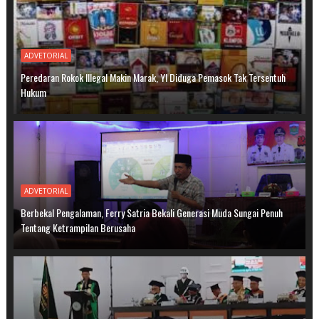
ADVETORIAL
Peredaran Rokok Illegal Makin Marak, YI Diduga Pemasok Tak Tersentuh
Hukum
ADVETORIAL
Berbekal Pengalaman, Ferry Satria Bekali Generasi Muda Sungai Penuh
Tentang Ketrampilan Berusaha