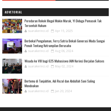
ADVETORIAL
Peredaran Rokok Illegal Makin Marak, YI Diduga Pemasok Tak
Tersentuh Hukum
suarakerinci.id
Apr 15, 2025
Berbekal Pengalaman, Ferry Satria Bekali Generasi Muda Sungai
Penuh Tentang Ketrampilan Berusaha
suarakerinci.id
Aug 06, 2024
Wisuda ke VIII bagi 625 Mahasiswa IAIN Kerinci Berjalan Sukses
suarakerinci.id
May 02, 2024
Bertemu di Tanjabtim, Adi Rozal dan Abdullah Sani Saling
Mendoakan
suarakerinci.id
Jan 20, 2024