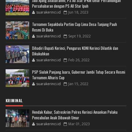
Jadi Ajang Silatulrahmi, PS All Star IPKM Gelar Pertandingan
Persahabaran dengan PS All Star Ipuh
suarakerinci.id
Jun 18, 2023
Turnamen Sepakbola Portim Cup Lima Desa Tanjung Pauh
Resmi Di Buka
suarakerinci.id
Sept 19, 2022
Dihadiri Bupati Kerinci, Pengurus KONI Kerinci Dilantik dan
Dikukuhkan
suarakerinci.id
Feb 26, 2022
PSP Siulak Panjang Juara, Gubernur Jambi Tutup Secara Resmi
Turnamen Alharis Cup
suarakerinci.id
Jan 15, 2022
KRIMINAL
Hendak Kabur, Satreskrim Polres Kerinci Amankan Pelaku
Pencabulan Anak Dibawah Umur
suarakerinci.id
Mar 01, 2023