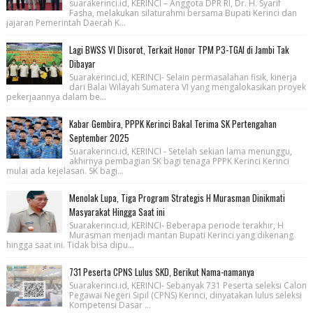
suarakerinci.id, KERINCI – Anggota DPR RI, Dr. H. Syarif
Fasha, melakukan silaturahmi bersama Bupati Kerinci dan
jajaran Pemerintah Daerah K...
Lagi BWSS VI Disorot, Terkait Honor TPM P3-TGAI di Jambi Tak
Dibayar
Suarakerinci.id, KERINCI- Selain permasalahan fisik, kinerja
dari Balai Wilayah Sumatera VI yang mengalokasikan proyek
pekerjaannya dalam be...
Kabar Gembira, PPPK Kerinci Bakal Terima SK Pertengahan
September 2025
Suarakerinci.id, KERINCI - Setelah sekian lama menunggu,
akhirnya pembagian SK bagi tenaga PPPK Kerinci Kerinci
mulai ada kejelasan. SK bagi...
Menolak Lupa, Tiga Program Strategis H Murasman Dinikmati
Masyarakat Hingga Saat ini
Suarakerinci.id, KERINCI- Beberapa periode terakhir, H
Murasman menjadi mantan Bupati Kerinci yang dikenang
hingga saat ini. Tidak bisa dipu...
731 Peserta CPNS Lulus SKD, Berikut Nama-namanya
Suarakerinci.id, KERINCI- Sebanyak 731 Peserta seleksi Calon
Pegawai Negeri Sipil (CPNS) Kerinci, dinyatakan lulus seleksi
Kompetensi Dasar ...