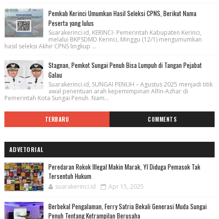
Pemkab Kerinci Umumkan Hasil Seleksi CPNS, Berikut Nama
Peserta yang lulus
Suarakerinci.id, KERINCI- Pemerintah Kabupaten Kerinci,
melalui BKPSDMD Kerinci, Minggu (12/1) mengumumkan
hasil seleksi Akhir CPNS lingkup ...
Stagnan, Pemkot Sungai Penuh Bisa Lumpuh di Tangan Pejabat
Galau
Suarakerinci.id, SUNGAI PENUH – Agustus 2025 menjadi titik
awal penentuan arah kepemimpinan Alfin-Azhar di
Pemerintah Kota Sungai Penuh. Nam...
TERBARU
COMMENTS
ADVETORIAL
Peredaran Rokok Illegal Makin Marak, YI Diduga Pemasok Tak
Tersentuh Hukum
suarakerinci.id
Apr 15, 2025
Berbekal Pengalaman, Ferry Satria Bekali Generasi Muda Sungai
Penuh Tentang Ketrampilan Berusaha