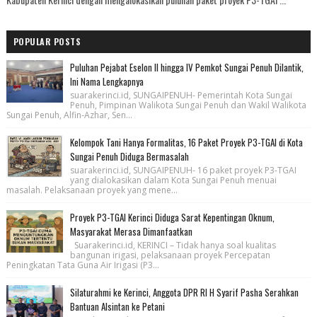
POPULAR POSTS
Puluhan Pejabat Eselon II hingga IV Pemkot Sungai Penuh Dilantik,
Ini Nama Lengkapnya
suarakerinci.id, SUNGAIPENUH- Pemerintah Kota Sungai
Penuh, Pimpinan Walikota Sungai Penuh dan Wakil Walikota
Sungai Penuh, Alfin-Azhar, Sen...
Kelompok Tani Hanya Formalitas, 16 Paket Proyek P3-TGAI di Kota
Sungai Penuh Diduga Bermasalah
suarakerinci.id, SUNGAIPENUH- 16 paket proyek P3-TGAI
yang dialokasikan dalam Kota Sungai Penuh menuai
masalah. Pelaksanaan proyek yang mene...
Proyek P3-TGAI Kerinci Diduga Sarat Kepentingan Oknum,
Masyarakat Merasa Dimanfaatkan
Suarakerinci.id, KERINCI – Tidak hanya soal kualitas
bangunan irigasi, pelaksanaan proyek Percepatan
Peningkatan Tata Guna Air Irigasi (P3...
Silaturahmi ke Kerinci, Anggota DPR RI H Syarif Pasha Serahkan
Bantuan Alsintan ke Petani