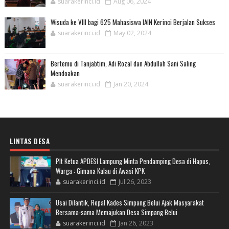
suarakerinci.id
Aug 06, 2024
Wisuda ke VIII bagi 625 Mahasiswa IAIN Kerinci Berjalan Sukses
suarakerinci.id
May 02, 2024
Bertemu di Tanjabtim, Adi Rozal dan Abdullah Sani Saling
Mendoakan
suarakerinci.id
Jan 20, 2024
LINTAS DESA
Plt Ketua APDESI Lampung Minta Pendamping Desa di Hapus,
Warga : Gimana Kalau di Awasi KPK
suarakerinci.id
Jul 26, 2023
Usai Dilantik, Repal Kades Simpang Belui Ajak Masyarakat
Bersama-sama Memajukan Desa Simpang Belui
suarakerinci.id
Jan 26, 2023