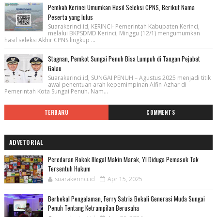
Pemkab Kerinci Umumkan Hasil Seleksi CPNS, Berikut Nama
Peserta yang lulus
Suarakerinci.id, KERINCI- Pemerintah Kabupaten Kerinci,
melalui BKPSDMD Kerinci, Minggu (12/1) mengumumkan
hasil seleksi Akhir CPNS lingkup ...
Stagnan, Pemkot Sungai Penuh Bisa Lumpuh di Tangan Pejabat
Galau
Suarakerinci.id, SUNGAI PENUH – Agustus 2025 menjadi titik
awal penentuan arah kepemimpinan Alfin-Azhar di
Pemerintah Kota Sungai Penuh. Nam...
TERBARU
COMMENTS
ADVETORIAL
Peredaran Rokok Illegal Makin Marak, YI Diduga Pemasok Tak
Tersentuh Hukum
suarakerinci.id
Apr 15, 2025
Berbekal Pengalaman, Ferry Satria Bekali Generasi Muda Sungai
Penuh Tentang Ketrampilan Berusaha