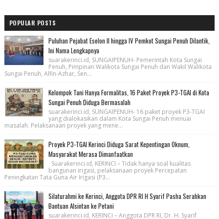
POPULAR POSTS
Puluhan Pejabat Eselon II hingga IV Pemkot Sungai Penuh Dilantik,
Ini Nama Lengkapnya
suarakerinci.id, SUNGAIPENUH- Pemerintah Kota Sungai
Penuh, Pimpinan Walikota Sungai Penuh dan Wakil Walikota
Sungai Penuh, Alfin-Azhar, Sen...
Kelompok Tani Hanya Formalitas, 16 Paket Proyek P3-TGAI di Kota
Sungai Penuh Diduga Bermasalah
suarakerinci.id, SUNGAIPENUH- 16 paket proyek P3-TGAI
yang dialokasikan dalam Kota Sungai Penuh menuai
masalah. Pelaksanaan proyek yang mene...
Proyek P3-TGAI Kerinci Diduga Sarat Kepentingan Oknum,
Masyarakat Merasa Dimanfaatkan
Suarakerinci.id, KERINCI – Tidak hanya soal kualitas
bangunan irigasi, pelaksanaan proyek Percepatan
Peningkatan Tata Guna Air Irigasi (P3...
Silaturahmi ke Kerinci, Anggota DPR RI H Syarif Pasha Serahkan
Bantuan Alsintan ke Petani
suarakerinci.id, KERINCI – Anggota DPR RI, Dr. H. Syarif