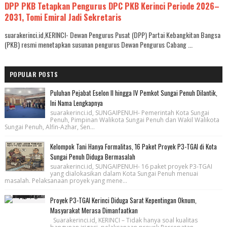
DPP PKB Tetapkan Pengurus DPC PKB Kerinci Periode 2026–
2031, Tomi Emiral Jadi Sekretaris
suarakerinci.id,KERINCI- Dewan Pengurus Pusat (DPP) Partai Kebangkitan Bangsa
(PKB) resmi menetapkan susunan pengurus Dewan Pengurus Cabang ...
POPULAR POSTS
Puluhan Pejabat Eselon II hingga IV Pemkot Sungai Penuh Dilantik,
Ini Nama Lengkapnya
suarakerinci.id, SUNGAIPENUH- Pemerintah Kota Sungai
Penuh, Pimpinan Walikota Sungai Penuh dan Wakil Walikota
Sungai Penuh, Alfin-Azhar, Sen...
Kelompok Tani Hanya Formalitas, 16 Paket Proyek P3-TGAI di Kota
Sungai Penuh Diduga Bermasalah
suarakerinci.id, SUNGAIPENUH- 16 paket proyek P3-TGAI
yang dialokasikan dalam Kota Sungai Penuh menuai
masalah. Pelaksanaan proyek yang mene...
Proyek P3-TGAI Kerinci Diduga Sarat Kepentingan Oknum,
Masyarakat Merasa Dimanfaatkan
Suarakerinci.id, KERINCI – Tidak hanya soal kualitas