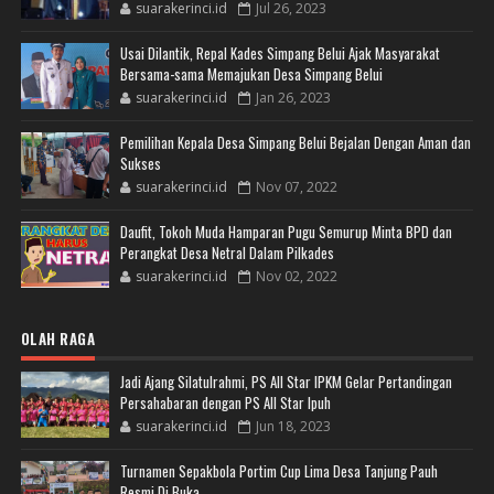
suarakerinci.id
Jul 26, 2023
Usai Dilantik, Repal Kades Simpang Belui Ajak Masyarakat
Bersama-sama Memajukan Desa Simpang Belui
suarakerinci.id
Jan 26, 2023
Pemilihan Kepala Desa Simpang Belui Bejalan Dengan Aman dan
Sukses
suarakerinci.id
Nov 07, 2022
Daufit, Tokoh Muda Hamparan Pugu Semurup Minta BPD dan
Perangkat Desa Netral Dalam Pilkades
suarakerinci.id
Nov 02, 2022
OLAH RAGA
Jadi Ajang Silatulrahmi, PS All Star IPKM Gelar Pertandingan
Persahabaran dengan PS All Star Ipuh
suarakerinci.id
Jun 18, 2023
Turnamen Sepakbola Portim Cup Lima Desa Tanjung Pauh
Resmi Di Buka