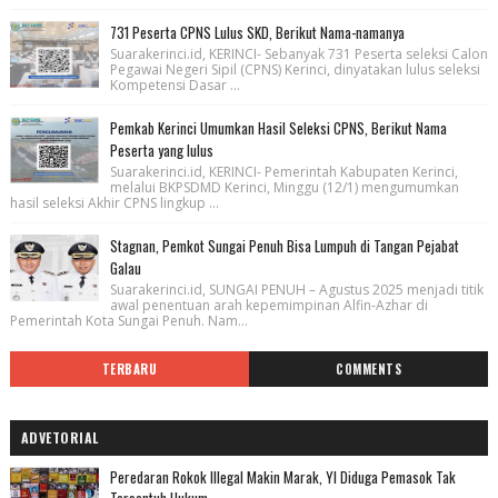
731 Peserta CPNS Lulus SKD, Berikut Nama-namanya
Suarakerinci.id, KERINCI- Sebanyak 731 Peserta seleksi Calon
Pegawai Negeri Sipil (CPNS) Kerinci, dinyatakan lulus seleksi
Kompetensi Dasar ...
Pemkab Kerinci Umumkan Hasil Seleksi CPNS, Berikut Nama
Peserta yang lulus
Suarakerinci.id, KERINCI- Pemerintah Kabupaten Kerinci,
melalui BKPSDMD Kerinci, Minggu (12/1) mengumumkan
hasil seleksi Akhir CPNS lingkup ...
Stagnan, Pemkot Sungai Penuh Bisa Lumpuh di Tangan Pejabat
Galau
Suarakerinci.id, SUNGAI PENUH – Agustus 2025 menjadi titik
awal penentuan arah kepemimpinan Alfin-Azhar di
Pemerintah Kota Sungai Penuh. Nam...
TERBARU
COMMENTS
ADVETORIAL
Peredaran Rokok Illegal Makin Marak, YI Diduga Pemasok Tak
Tersentuh Hukum