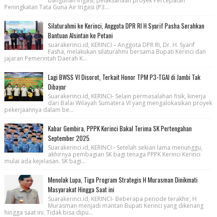
bangunan irigasi, pelaksanaan proyek Percepatan
Peningkatan Tata Guna Air Irigasi (P3...
Silaturahmi ke Kerinci, Anggota DPR RI H Syarif Pasha Serahkan
Bantuan Alsintan ke Petani
suarakerinci.id, KERINCI – Anggota DPR RI, Dr. H. Syarif
Fasha, melakukan silaturahmi bersama Bupati Kerinci dan
jajaran Pemerintah Daerah K...
Lagi BWSS VI Disorot, Terkait Honor TPM P3-TGAI di Jambi Tak
Dibayar
Suarakerinci.id, KERINCI- Selain permasalahan fisik, kinerja
dari Balai Wilayah Sumatera VI yang mengalokasikan proyek
pekerjaannya dalam be...
Kabar Gembira, PPPK Kerinci Bakal Terima SK Pertengahan
September 2025
Suarakerinci.id, KERINCI - Setelah sekian lama menunggu,
akhirnya pembagian SK bagi tenaga PPPK Kerinci Kerinci
mulai ada kejelasan. SK bagi...
Menolak Lupa, Tiga Program Strategis H Murasman Dinikmati
Masyarakat Hingga Saat ini
Suarakerinci.id, KERINCI- Beberapa periode terakhir, H
Murasman menjadi mantan Bupati Kerinci yang dikenang
hingga saat ini. Tidak bisa dipu...