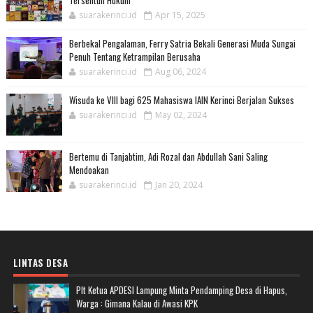
suarakerinci.id
Apr 15, 2025
Berbekal Pengalaman, Ferry Satria Bekali Generasi Muda Sungai
Penuh Tentang Ketrampilan Berusaha
suarakerinci.id
Aug 06, 2024
Wisuda ke VIII bagi 625 Mahasiswa IAIN Kerinci Berjalan Sukses
suarakerinci.id
May 02, 2024
Bertemu di Tanjabtim, Adi Rozal dan Abdullah Sani Saling
Mendoakan
suarakerinci.id
Jan 20, 2024
LINTAS DESA
Plt Ketua APDESI Lampung Minta Pendamping Desa di Hapus,
Warga : Gimana Kalau di Awasi KPK