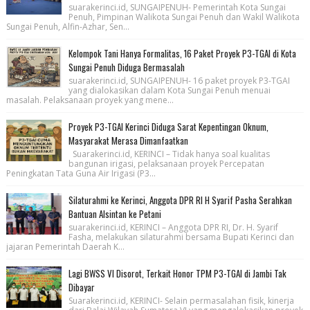
suarakerinci.id, SUNGAIPENUH- Pemerintah Kota Sungai
Penuh, Pimpinan Walikota Sungai Penuh dan Wakil Walikota
Sungai Penuh, Alfin-Azhar, Sen...
Kelompok Tani Hanya Formalitas, 16 Paket Proyek P3-TGAI di Kota
Sungai Penuh Diduga Bermasalah
suarakerinci.id, SUNGAIPENUH- 16 paket proyek P3-TGAI
yang dialokasikan dalam Kota Sungai Penuh menuai
masalah. Pelaksanaan proyek yang mene...
Proyek P3-TGAI Kerinci Diduga Sarat Kepentingan Oknum,
Masyarakat Merasa Dimanfaatkan
Suarakerinci.id, KERINCI – Tidak hanya soal kualitas
bangunan irigasi, pelaksanaan proyek Percepatan
Peningkatan Tata Guna Air Irigasi (P3...
Silaturahmi ke Kerinci, Anggota DPR RI H Syarif Pasha Serahkan
Bantuan Alsintan ke Petani
suarakerinci.id, KERINCI – Anggota DPR RI, Dr. H. Syarif
Fasha, melakukan silaturahmi bersama Bupati Kerinci dan
jajaran Pemerintah Daerah K...
Lagi BWSS VI Disorot, Terkait Honor TPM P3-TGAI di Jambi Tak
Dibayar
Suarakerinci.id, KERINCI- Selain permasalahan fisik, kinerja