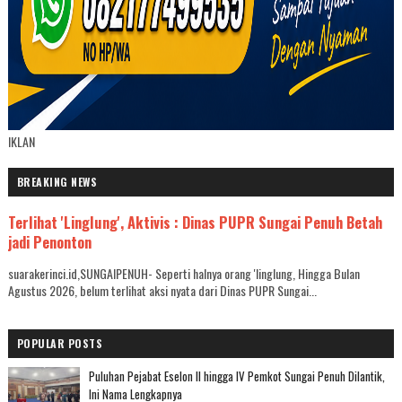
IKLAN
BREAKING NEWS
Terlihat 'Linglung', Aktivis : Dinas PUPR Sungai Penuh Betah
jadi Penonton
suarakerinci.id,SUNGAIPENUH- Seperti halnya orang 'linglung, Hingga Bulan
Agustus 2026, belum terlihat aksi nyata dari Dinas PUPR Sungai...
POPULAR POSTS
Puluhan Pejabat Eselon II hingga IV Pemkot Sungai Penuh Dilantik,
Ini Nama Lengkapnya