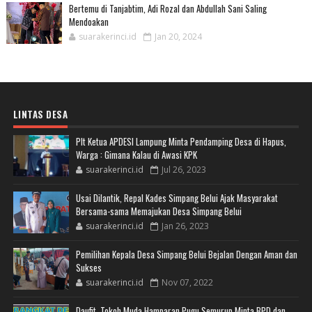
Bertemu di Tanjabtim, Adi Rozal dan Abdullah Sani Saling
Mendoakan
suarakerinci.id
Jan 20, 2024
LINTAS DESA
Plt Ketua APDESI Lampung Minta Pendamping Desa di Hapus,
Warga : Gimana Kalau di Awasi KPK
suarakerinci.id
Jul 26, 2023
Usai Dilantik, Repal Kades Simpang Belui Ajak Masyarakat
Bersama-sama Memajukan Desa Simpang Belui
suarakerinci.id
Jan 26, 2023
Pemilihan Kepala Desa Simpang Belui Bejalan Dengan Aman dan
Sukses
suarakerinci.id
Nov 07, 2022
Daufit, Tokoh Muda Hamparan Pugu Semurup Minta BPD dan