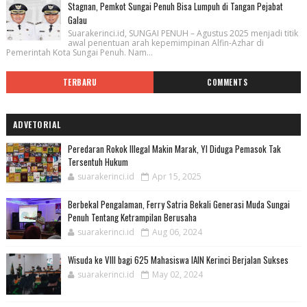
Stagnan, Pemkot Sungai Penuh Bisa Lumpuh di Tangan Pejabat
Galau
Suarakerinci.id, SUNGAI PENUH – Agustus 2025 menjadi titik
awal penentuan arah kepemimpinan Alfin-Azhar di
Pemerintah Kota Sungai Penuh. Nam...
TERBARU
COMMENTS
ADVETORIAL
Peredaran Rokok Illegal Makin Marak, YI Diduga Pemasok Tak
Tersentuh Hukum
suarakerinci.id
Apr 15, 2025
Berbekal Pengalaman, Ferry Satria Bekali Generasi Muda Sungai
Penuh Tentang Ketrampilan Berusaha
suarakerinci.id
Aug 06, 2024
Wisuda ke VIII bagi 625 Mahasiswa IAIN Kerinci Berjalan Sukses
suarakerinci.id
May 02, 2024