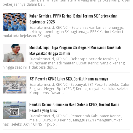
dari Balai Wilayah Sumatera VI yang mengalokasikan proyek
pekerjaannya dalam be...
Kabar Gembira, PPPK Kerinci Bakal Terima SK Pertengahan
September 2025
Suarakerinci.id, KERINCI - Setelah sekian lama menunggu,
akhirnya pembagian SK bagi tenaga PPPK Kerinci Kerinci
mulai ada kejelasan. SK bagi...
Menolak Lupa, Tiga Program Strategis H Murasman Dinikmati
Masyarakat Hingga Saat ini
Suarakerinci.id, KERINCI- Beberapa periode terakhir, H
Murasman menjadi mantan Bupati Kerinci yang dikenang
hingga saat ini. Tidak bisa dipu...
731 Peserta CPNS Lulus SKD, Berikut Nama-namanya
Suarakerinci.id, KERINCI- Sebanyak 731 Peserta seleksi Calon
Pegawai Negeri Sipil (CPNS) Kerinci, dinyatakan lulus seleksi
Kompetensi Dasar ...
Pemkab Kerinci Umumkan Hasil Seleksi CPNS, Berikut Nama
Peserta yang lulus
Suarakerinci.id, KERINCI- Pemerintah Kabupaten Kerinci,
melalui BKPSDMD Kerinci, Minggu (12/1) mengumumkan
hasil seleksi Akhir CPNS lingkup ...