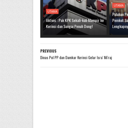
UTAMA
UTAMA
Puluhan Pe
Aktivis : Pak KPK Sekali-kali Mampir ke
Pemkot Sun
Kerinci dan Sungai Penuh Dong!
Lengkapn
PREVIOUS
Dinas Pol PP dan Damkar Kerinci Gelar Isra' Mi'raj