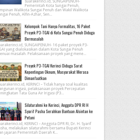
suarakerinci.id, SUNGAIPENUH-
Pemerintah Kota Sungai Penuh,
impinan Walikota Sungai Penuh dan Wakil Walikota
ngai Penuh, Alfin-Azhar, Sen...
Kelompok Tani Hanya Formalitas, 16 Paket
Proyek P3-TGAI di Kota Sungai Penuh Diduga
Bermasalah
uarakerinci.id, SUNGAIPENUH- 16 paket proyek P3-
GAI yang dialokasikan dalam Kota Sungai Penuh
enuai masalah. Pelaksanaan proyek yang mene...
Proyek P3-TGAI Kerinci Diduga Sarat
Kepentingan Oknum, Masyarakat Merasa
Dimanfaatkan
arakerinci.id, KERINCI – Tidak hanya soal kualitas
angunan irigasi, pelaksanaan proyek Percepatan
ningkatan Tata Guna Air Irigasi (P3...
Silaturahmi ke Kerinci, Anggota DPR RI H
Syarif Pasha Serahkan Bantuan Alsintan ke
Petani
arakerinci.id, KERINCI – Anggota DPR RI, Dr. H. Syarif
asha, melakukan silaturahmi bersama Bupati Kerinci
an jajaran Pemerintah Daerah K...