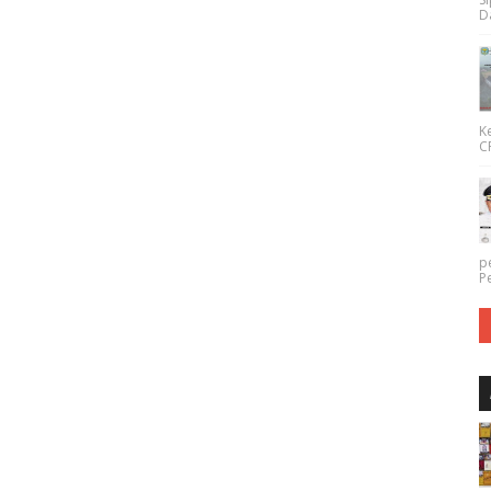
Da
K
CP
p
P