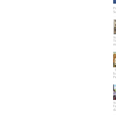
P
Su
s
T
m
Su
b
Pe
su
F
d