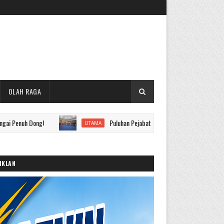
OLAH RAGA
 Dong!
Puluhan Pejabat Eselon II hingga IV Pemkot Sungai Penu
UTAMA
IKLAN