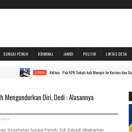
SUNGAI PENUH
KRIMINAL
JAMBI
POLITIK
LINTAS DESA
Aktivis : Pak KPK Sekali-kali Mampir ke Kerinci dan Sungai Penuh
UTAMA
h Mengundurkan Diri, Dedi : Alasannya
tama
as Kesehatan Sungai Penuh, Edi Zulyadi dikabarkan