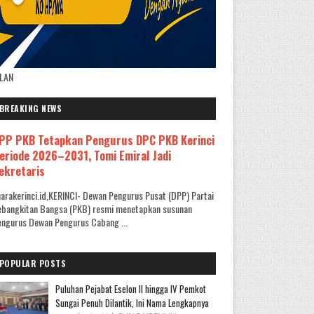
KLAN
BREAKING NEWS
PP PKB Tetapkan Pengurus DPC PKB Kerinci
eriode 2026–2031, Tomi Emiral Jadi
ekretaris
arakerinci.id,KERINCI- Dewan Pengurus Pusat (DPP) Partai
ebangkitan Bangsa (PKB) resmi menetapkan susunan
ngurus Dewan Pengurus Cabang ...
POPULAR POSTS
Puluhan Pejabat Eselon II hingga IV Pemkot
Sungai Penuh Dilantik, Ini Nama Lengkapnya