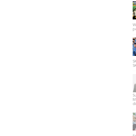
W
p
SK
SK
Su
M
di
Si