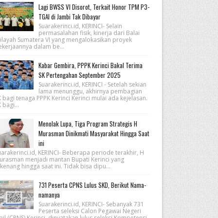
Lagi BWSS VI Disorot, Terkait Honor TPM P3-
TGAI di Jambi Tak Dibayar
Suarakerinci.id, KERINCI- Selain
permasalahan fisik, kinerja dari Balai
ilayah Sumatera VI yang mengalokasikan proyek
ekerjaannya dalam be...
Kabar Gembira, PPPK Kerinci Bakal Terima
SK Pertengahan September 2025
Suarakerinci.id, KERINCI - Setelah sekian
lama menunggu, akhirnya pembagian
 bagi tenaga PPPK Kerinci Kerinci mulai ada kejelasan.
 bagi...
Menolak Lupa, Tiga Program Strategis H
Murasman Dinikmati Masyarakat Hingga Saat
ini
arakerinci.id, KERINCI- Beberapa periode terakhir, H
urasman menjadi mantan Bupati Kerinci yang
kenang hingga saat ini. Tidak bisa dipu...
731 Peserta CPNS Lulus SKD, Berikut Nama-
namanya
Suarakerinci.id, KERINCI- Sebanyak 731
Peserta seleksi Calon Pegawai Negeri
pil (CPNS) Kerinci, dinyatakan lulus seleksi Kompetensi