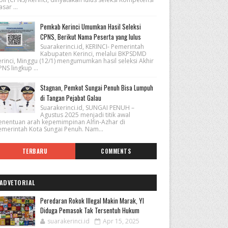
sar ...
Pemkab Kerinci Umumkan Hasil Seleksi
CPNS, Berikut Nama Peserta yang lulus
Suarakerinci.id, KERINCI- Pemerintah
Kabupaten Kerinci, melalui BKPSDMD
erinci, Minggu (12/1) mengumumkan hasil seleksi Akhir
NS lingkup ...
Stagnan, Pemkot Sungai Penuh Bisa Lumpuh
di Tangan Pejabat Galau
Suarakerinci.id, SUNGAI PENUH –
Agustus 2025 menjadi titik awal
enentuan arah kepemimpinan Alfin-Azhar di
emerintah Kota Sungai Penuh. Nam...
TERBARU
COMMENTS
ADVETORIAL
Peredaran Rokok Illegal Makin Marak, YI
Diduga Pemasok Tak Tersentuh Hukum
suarakerinci.id
Apr 15, 2025