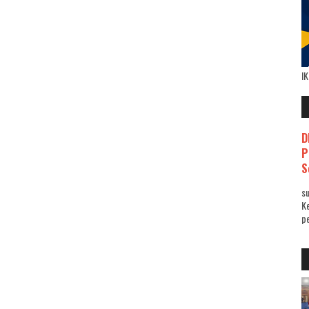
I
D
P
S
su
K
pe