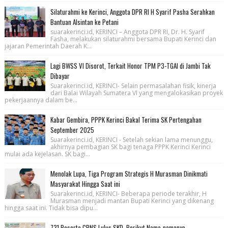
Silaturahmi ke Kerinci, Anggota DPR RI H Syarif Pasha Serahkan
Bantuan Alsintan ke Petani
suarakerinci.id, KERINCI – Anggota DPR RI, Dr. H. Syarif
Fasha, melakukan silaturahmi bersama Bupati Kerinci dan
jajaran Pemerintah Daerah K...
Lagi BWSS VI Disorot, Terkait Honor TPM P3-TGAI di Jambi Tak
Dibayar
Suarakerinci.id, KERINCI- Selain permasalahan fisik, kinerja
dari Balai Wilayah Sumatera VI yang mengalokasikan proyek
pekerjaannya dalam be...
Kabar Gembira, PPPK Kerinci Bakal Terima SK Pertengahan
September 2025
Suarakerinci.id, KERINCI - Setelah sekian lama menunggu,
akhirnya pembagian SK bagi tenaga PPPK Kerinci Kerinci
mulai ada kejelasan. SK bagi...
Menolak Lupa, Tiga Program Strategis H Murasman Dinikmati
Masyarakat Hingga Saat ini
Suarakerinci.id, KERINCI- Beberapa periode terakhir, H
Murasman menjadi mantan Bupati Kerinci yang dikenang
hingga saat ini. Tidak bisa dipu...
731 Peserta CPNS Lulus SKD, Berikut Nama-namanya