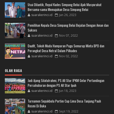
Usai Dilantik, Repal Kades Simpang Belui Ajak Masyarakat
Bersama-sama Memajukan Desa Simpang Belui
suarakerinci.id
Jan 26, 2023
Pemilihan Kepala Desa Simpang Belui Bejalan Dengan Aman dan
Sukses
suarakerinci.id
Nov 07, 2022
Daufit, Tokoh Muda Hamparan Pugu Semurup Minta BPD dan
Perangkat Desa Netral Dalam Pilkades
suarakerinci.id
Nov 02, 2022
OLAH RAGA
Jadi Ajang Silatulrahmi, PS All Star IPKM Gelar Pertandingan
Persahabaran dengan PS All Star Ipuh
suarakerinci.id
Jun 18, 2023
Turnamen Sepakbola Portim Cup Lima Desa Tanjung Pauh
Resmi Di Buka
suarakerinci.id
Sept 19, 2022