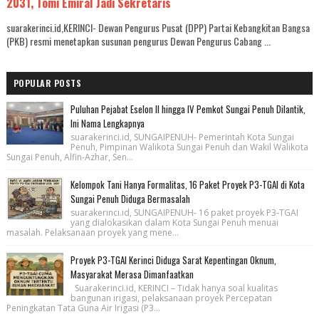
2031, Tomi Emiral Jadi Sekretaris
suarakerinci.id,KERINCI- Dewan Pengurus Pusat (DPP) Partai Kebangkitan Bangsa
(PKB) resmi menetapkan susunan pengurus Dewan Pengurus Cabang ...
POPULAR POSTS
Puluhan Pejabat Eselon II hingga IV Pemkot Sungai Penuh Dilantik,
Ini Nama Lengkapnya
suarakerinci.id, SUNGAIPENUH- Pemerintah Kota Sungai
Penuh, Pimpinan Walikota Sungai Penuh dan Wakil Walikota
Sungai Penuh, Alfin-Azhar, Sen...
Kelompok Tani Hanya Formalitas, 16 Paket Proyek P3-TGAI di Kota
Sungai Penuh Diduga Bermasalah
suarakerinci.id, SUNGAIPENUH- 16 paket proyek P3-TGAI
yang dialokasikan dalam Kota Sungai Penuh menuai
masalah. Pelaksanaan proyek yang mene...
Proyek P3-TGAI Kerinci Diduga Sarat Kepentingan Oknum,
Masyarakat Merasa Dimanfaatkan
Suarakerinci.id, KERINCI – Tidak hanya soal kualitas
bangunan irigasi, pelaksanaan proyek Percepatan
Peningkatan Tata Guna Air Irigasi (P3...