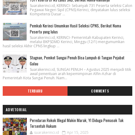
Suarakerinci.id, KERINCI- Sebanyak 731 Peserta seleksi Calon
Pegawai Negeri Sipil (CPNS) Kerinci, dinyatakan lulus seleksi
Kompetensi Dasar ...
Pemkab Kerinci Umumkan Hasil Seleksi CPNS, Berikut Nama
Peserta yang lulus
Suarakerinci.id, KERINCI- Pemerintah Kabupaten Kerinci,
melalui BKPSDMD Kerinci, Minggu (12/1) mengumumkan
hasil seleksi Akhir CPNS lingkup ...
Stagnan, Pemkot Sungai Penuh Bisa Lumpuh di Tangan Pejabat
Galau
Suarakerinci.id, SUNGAI PENUH – Agustus 2025 menjadi titik
awal penentuan arah kepemimpinan Alfin-Azhar di
Pemerintah Kota Sungai Penuh. Nam...
TERBARU
COMMENTS
ADVETORIAL
Peredaran Rokok Illegal Makin Marak, YI Diduga Pemasok Tak
Tersentuh Hukum
suarakerinci.id
Apr 15, 2025