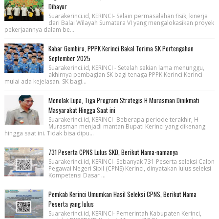
Dibayar
Suarakerinci.id, KERINCI- Selain permasalahan fisik, kinerja
dari Balai Wilayah Sumatera VI yang mengalokasikan proyek
pekerjaannya dalam be...
Kabar Gembira, PPPK Kerinci Bakal Terima SK Pertengahan
September 2025
Suarakerinci.id, KERINCI - Setelah sekian lama menunggu,
akhirnya pembagian SK bagi tenaga PPPK Kerinci Kerinci
mulai ada kejelasan. SK bagi...
Menolak Lupa, Tiga Program Strategis H Murasman Dinikmati
Masyarakat Hingga Saat ini
Suarakerinci.id, KERINCI- Beberapa periode terakhir, H
Murasman menjadi mantan Bupati Kerinci yang dikenang
hingga saat ini. Tidak bisa dipu...
731 Peserta CPNS Lulus SKD, Berikut Nama-namanya
Suarakerinci.id, KERINCI- Sebanyak 731 Peserta seleksi Calon
Pegawai Negeri Sipil (CPNS) Kerinci, dinyatakan lulus seleksi
Kompetensi Dasar ...
Pemkab Kerinci Umumkan Hasil Seleksi CPNS, Berikut Nama
Peserta yang lulus
Suarakerinci.id, KERINCI- Pemerintah Kabupaten Kerinci,