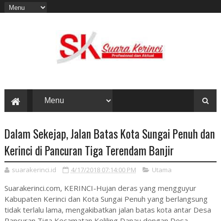
Dalam Sekejap, Jalan Batas Kota Sungai Penuh dan
Kerinci di Pancuran Tiga Terendam Banjir
suarakerinci.id
4/17/2018 07:14:00 PM
Utama
Suarakerinci.com, KERINCI-Hujan deras yang mengguyur
Kabupaten Kerinci dan Kota Sungai Penuh yang berlangsung
tidak terlalu lama, mengakibatkan jalan batas kota antar Desa
Pancuran Tiga Kecamatan Keliling Danau dengan Desa