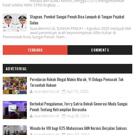
melalui BKPSDMD Kerinci, Minggu (12/1) mengumumkan
hasil seleksi Akhir CPNS lingkup ...
Stagnan, Pemkot Sungai Penuh Bisa Lumpuh di Tangan Pejabat
Galau
Suarakerinci.id, SUNGAI PENUH – Agustus 2025 menjadi titik
awal penentuan arah kepemimpinan Alfin-Azhar di
Pemerintah Kota Sungai Penuh. Nam...
TERBARU
COMMENTS
ADVETORIAL
Peredaran Rokok Illegal Makin Marak, YI Diduga Pemasok Tak
Tersentuh Hukum
suarakerinci.id
Apr 15, 2025
Berbekal Pengalaman, Ferry Satria Bekali Generasi Muda Sungai
Penuh Tentang Ketrampilan Berusaha
suarakerinci.id
Aug 06, 2024
Wisuda ke VIII bagi 625 Mahasiswa IAIN Kerinci Berjalan Sukses
suarakerinci.id
May 02, 2024