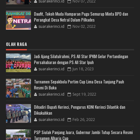
suarakerinci.id
Nov 07, 2022
Daufit, Tokoh Muda Hamparan Pugu Semurup Minta BPD dan
Perangkat Desa Netral Dalam Pilkades
suarakerinci.id
Nov 02, 2022
OLAH RAGA
Jadi Ajang Silatulrahmi, PS All Star IPKM Gelar Pertandingan
Persahabaran dengan PS All Star Ipuh
suarakerinci.id
Jun 18, 2023
Turnamen Sepakbola Portim Cup Lima Desa Tanjung Pauh
Resmi Di Buka
suarakerinci.id
Sept 19, 2022
Dihadiri Bupati Kerinci, Pengurus KONI Kerinci Dilantik dan
Dikukuhkan
suarakerinci.id
Feb 26, 2022
PSP Siulak Panjang Juara, Gubernur Jambi Tutup Secara Resmi
Turnamen Alharis Cup