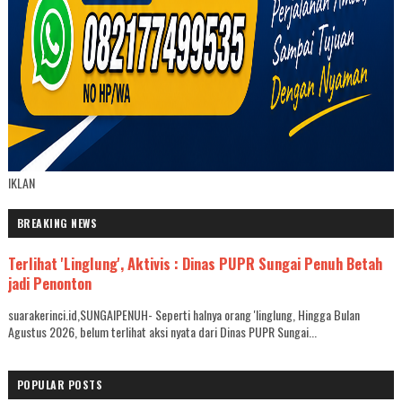
IKLAN
BREAKING NEWS
Terlihat 'Linglung', Aktivis : Dinas PUPR Sungai Penuh Betah
jadi Penonton
suarakerinci.id,SUNGAIPENUH- Seperti halnya orang 'linglung, Hingga Bulan
Agustus 2026, belum terlihat aksi nyata dari Dinas PUPR Sungai...
POPULAR POSTS