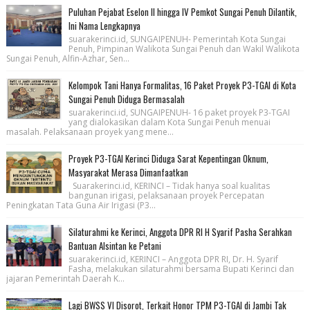
Puluhan Pejabat Eselon II hingga IV Pemkot Sungai Penuh Dilantik,
Ini Nama Lengkapnya
suarakerinci.id, SUNGAIPENUH- Pemerintah Kota Sungai
Penuh, Pimpinan Walikota Sungai Penuh dan Wakil Walikota
Sungai Penuh, Alfin-Azhar, Sen...
Kelompok Tani Hanya Formalitas, 16 Paket Proyek P3-TGAI di Kota
Sungai Penuh Diduga Bermasalah
suarakerinci.id, SUNGAIPENUH- 16 paket proyek P3-TGAI
yang dialokasikan dalam Kota Sungai Penuh menuai
masalah. Pelaksanaan proyek yang mene...
Proyek P3-TGAI Kerinci Diduga Sarat Kepentingan Oknum,
Masyarakat Merasa Dimanfaatkan
Suarakerinci.id, KERINCI – Tidak hanya soal kualitas
bangunan irigasi, pelaksanaan proyek Percepatan
Peningkatan Tata Guna Air Irigasi (P3...
Silaturahmi ke Kerinci, Anggota DPR RI H Syarif Pasha Serahkan
Bantuan Alsintan ke Petani
suarakerinci.id, KERINCI – Anggota DPR RI, Dr. H. Syarif
Fasha, melakukan silaturahmi bersama Bupati Kerinci dan
jajaran Pemerintah Daerah K...
Lagi BWSS VI Disorot, Terkait Honor TPM P3-TGAI di Jambi Tak