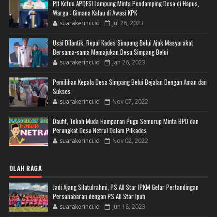
Plt Ketua APDESI Lampung Minta Pendamping Desa di Hapus,
Warga : Gimana Kalau di Awasi KPK
suarakerinci.id
Jul 26, 2023
Usai Dilantik, Repal Kades Simpang Belui Ajak Masyarakat
Bersama-sama Memajukan Desa Simpang Belui
suarakerinci.id
Jan 26, 2023
Pemilihan Kepala Desa Simpang Belui Bejalan Dengan Aman dan
Sukses
suarakerinci.id
Nov 07, 2022
Daufit, Tokoh Muda Hamparan Pugu Semurup Minta BPD dan
Perangkat Desa Netral Dalam Pilkades
suarakerinci.id
Nov 02, 2022
OLAH RAGA
Jadi Ajang Silatulrahmi, PS All Star IPKM Gelar Pertandingan
Persahabaran dengan PS All Star Ipuh
suarakerinci.id
Jun 18, 2023