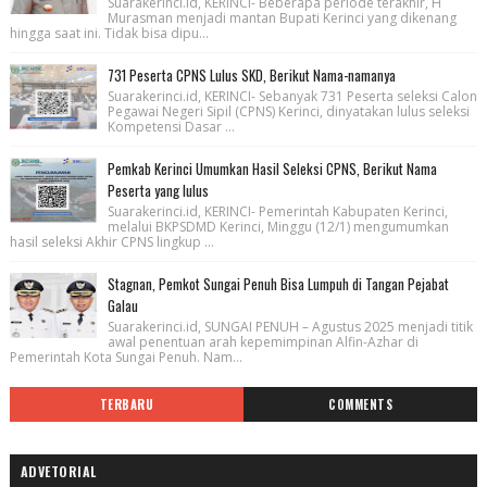
Suarakerinci.id, KERINCI- Beberapa periode terakhir, H
Murasman menjadi mantan Bupati Kerinci yang dikenang
hingga saat ini. Tidak bisa dipu...
731 Peserta CPNS Lulus SKD, Berikut Nama-namanya
Suarakerinci.id, KERINCI- Sebanyak 731 Peserta seleksi Calon
Pegawai Negeri Sipil (CPNS) Kerinci, dinyatakan lulus seleksi
Kompetensi Dasar ...
Pemkab Kerinci Umumkan Hasil Seleksi CPNS, Berikut Nama
Peserta yang lulus
Suarakerinci.id, KERINCI- Pemerintah Kabupaten Kerinci,
melalui BKPSDMD Kerinci, Minggu (12/1) mengumumkan
hasil seleksi Akhir CPNS lingkup ...
Stagnan, Pemkot Sungai Penuh Bisa Lumpuh di Tangan Pejabat
Galau
Suarakerinci.id, SUNGAI PENUH – Agustus 2025 menjadi titik
awal penentuan arah kepemimpinan Alfin-Azhar di
Pemerintah Kota Sungai Penuh. Nam...
TERBARU
COMMENTS
ADVETORIAL