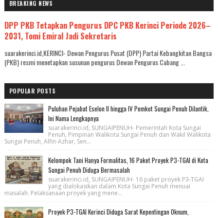
BREAKING NEWS
DPP PKB Tetapkan Pengurus DPC PKB Kerinci Periode 2026–
2031, Tomi Emiral Jadi Sekretaris
suarakerinci.id,KERINCI- Dewan Pengurus Pusat (DPP) Partai Kebangkitan Bangsa
(PKB) resmi menetapkan susunan pengurus Dewan Pengurus Cabang ...
POPULAR POSTS
Puluhan Pejabat Eselon II hingga IV Pemkot Sungai Penuh Dilantik,
Ini Nama Lengkapnya
suarakerinci.id, SUNGAIPENUH- Pemerintah Kota Sungai
Penuh, Pimpinan Walikota Sungai Penuh dan Wakil Walikota
Sungai Penuh, Alfin-Azhar, Sen...
Kelompok Tani Hanya Formalitas, 16 Paket Proyek P3-TGAI di Kota
Sungai Penuh Diduga Bermasalah
suarakerinci.id, SUNGAIPENUH- 16 paket proyek P3-TGAI
yang dialokasikan dalam Kota Sungai Penuh menuai
masalah. Pelaksanaan proyek yang mene...
Proyek P3-TGAI Kerinci Diduga Sarat Kepentingan Oknum,