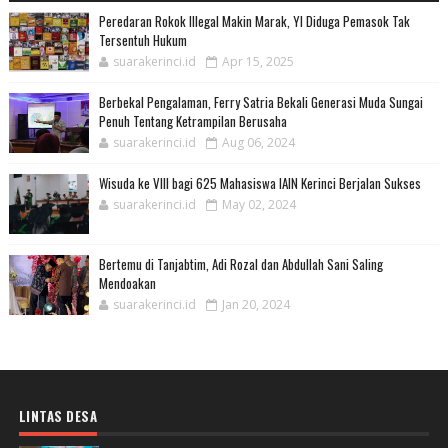
Peredaran Rokok Illegal Makin Marak, YI Diduga Pemasok Tak
Tersentuh Hukum
suarakerinci.id
Apr 15, 2025
Berbekal Pengalaman, Ferry Satria Bekali Generasi Muda Sungai
Penuh Tentang Ketrampilan Berusaha
suarakerinci.id
Aug 06, 2024
Wisuda ke VIII bagi 625 Mahasiswa IAIN Kerinci Berjalan Sukses
suarakerinci.id
May 02, 2024
Bertemu di Tanjabtim, Adi Rozal dan Abdullah Sani Saling
Mendoakan
suarakerinci.id
Jan 20, 2024
LINTAS DESA