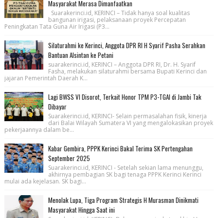
Masyarakat Merasa Dimanfaatkan
Suarakerinci.id, KERINCI – Tidak hanya soal kualitas
bangunan irigasi, pelaksanaan proyek Percepatan
Peningkatan Tata Guna Air Irigasi (P3...
Silaturahmi ke Kerinci, Anggota DPR RI H Syarif Pasha Serahkan
Bantuan Alsintan ke Petani
suarakerinci.id, KERINCI – Anggota DPR RI, Dr. H. Syarif
Fasha, melakukan silaturahmi bersama Bupati Kerinci dan
jajaran Pemerintah Daerah K...
Lagi BWSS VI Disorot, Terkait Honor TPM P3-TGAI di Jambi Tak
Dibayar
Suarakerinci.id, KERINCI- Selain permasalahan fisik, kinerja
dari Balai Wilayah Sumatera VI yang mengalokasikan proyek
pekerjaannya dalam be...
Kabar Gembira, PPPK Kerinci Bakal Terima SK Pertengahan
September 2025
Suarakerinci.id, KERINCI - Setelah sekian lama menunggu,
akhirnya pembagian SK bagi tenaga PPPK Kerinci Kerinci
mulai ada kejelasan. SK bagi...
Menolak Lupa, Tiga Program Strategis H Murasman Dinikmati
Masyarakat Hingga Saat ini