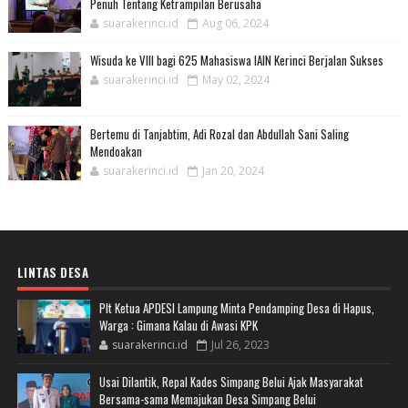
Penuh Tentang Ketrampilan Berusaha
suarakerinci.id
Aug 06, 2024
Wisuda ke VIII bagi 625 Mahasiswa IAIN Kerinci Berjalan Sukses
suarakerinci.id
May 02, 2024
Bertemu di Tanjabtim, Adi Rozal dan Abdullah Sani Saling
Mendoakan
suarakerinci.id
Jan 20, 2024
LINTAS DESA
Plt Ketua APDESI Lampung Minta Pendamping Desa di Hapus,
Warga : Gimana Kalau di Awasi KPK
suarakerinci.id
Jul 26, 2023
Usai Dilantik, Repal Kades Simpang Belui Ajak Masyarakat
Bersama-sama Memajukan Desa Simpang Belui