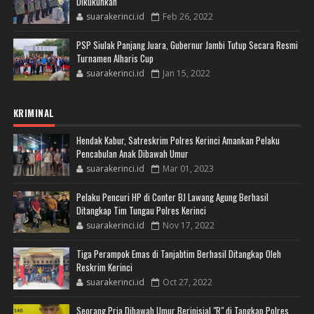
Dikukuhkan
suarakerinci.id
Feb 26, 2022
PSP Siulak Panjang Juara, Gubernur Jambi Tutup Secara Resmi
Turnamen Alharis Cup
suarakerinci.id
Jan 15, 2022
KRIMINAL
Hendak Kabur, Satreskrim Polres Kerinci Amankan Pelaku
Pencabulan Anak Dibawah Umur
suarakerinci.id
Mar 01, 2023
Pelaku Pencuri HP di Conter BJ Lawang Agung Berhasil
Ditangkap Tim Tungau Polres Kerinci
suarakerinci.id
Nov 17, 2022
Tiga Perampok Emas di Tanjabtim Berhasil Ditangkap Oleh
Reskrim Kerinci
suarakerinci.id
Oct 27, 2022
Seorang Pria Dibawah Umur Berinisial "R" di Tangkap Polres