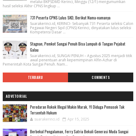
melalui BKPSDMD Kerinci, Minggu (12/1) mengumumkan
hasil seleksi Akhir CPNS lingkup ...
731 Peserta CPNS Lulus SKD, Berikut Nama-namanya
Suarakerinci.id, KERINCI- Sebanyak 731 Peserta seleksi Calon
Pegawai Negeri Sipil (CPNS) Kerinci, dinyatakan lulus seleksi
Kompetensi Dasar ...
Stagnan, Pemkot Sungai Penuh Bisa Lumpuh di Tangan Pejabat
Galau
Suarakerinci.id, SUNGAI PENUH – Agustus 2025 menjadi titik
awal penentuan arah kepemimpinan Alfin-Azhar di
Pemerintah Kota Sungai Penuh. Nam...
TERBARU
COMMENTS
ADVETORIAL
Peredaran Rokok Illegal Makin Marak, YI Diduga Pemasok Tak
Tersentuh Hukum
suarakerinci.id
Apr 15, 2025
Berbekal Pengalaman, Ferry Satria Bekali Generasi Muda Sungai