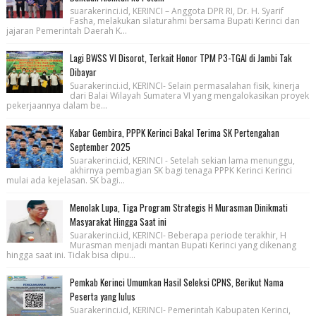
suarakerinci.id, KERINCI – Anggota DPR RI, Dr. H. Syarif
Fasha, melakukan silaturahmi bersama Bupati Kerinci dan
jajaran Pemerintah Daerah K...
Lagi BWSS VI Disorot, Terkait Honor TPM P3-TGAI di Jambi Tak
Dibayar
Suarakerinci.id, KERINCI- Selain permasalahan fisik, kinerja
dari Balai Wilayah Sumatera VI yang mengalokasikan proyek
pekerjaannya dalam be...
Kabar Gembira, PPPK Kerinci Bakal Terima SK Pertengahan
September 2025
Suarakerinci.id, KERINCI - Setelah sekian lama menunggu,
akhirnya pembagian SK bagi tenaga PPPK Kerinci Kerinci
mulai ada kejelasan. SK bagi...
Menolak Lupa, Tiga Program Strategis H Murasman Dinikmati
Masyarakat Hingga Saat ini
Suarakerinci.id, KERINCI- Beberapa periode terakhir, H
Murasman menjadi mantan Bupati Kerinci yang dikenang
hingga saat ini. Tidak bisa dipu...
Pemkab Kerinci Umumkan Hasil Seleksi CPNS, Berikut Nama
Peserta yang lulus
Suarakerinci.id, KERINCI- Pemerintah Kabupaten Kerinci,