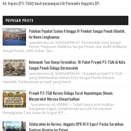
Air Irigasi (P3-TGAI) hasil perjuangan Edi Purwanto Anggota DP...
POPULAR POSTS
Puluhan Pejabat Eselon II hingga IV Pemkot Sungai Penuh Dilantik,
Ini Nama Lengkapnya
suarakerinci.id, SUNGAIPENUH- Pemerintah Kota Sungai
Penuh, Pimpinan Walikota Sungai Penuh dan Wakil Walikota
Sungai Penuh, Alfin-Azhar, Sen...
Kelompok Tani Hanya Formalitas, 16 Paket Proyek P3-TGAI di Kota
Sungai Penuh Diduga Bermasalah
suarakerinci.id, SUNGAIPENUH- 16 paket proyek P3-TGAI
yang dialokasikan dalam Kota Sungai Penuh menuai
masalah. Pelaksanaan proyek yang mene...
Proyek P3-TGAI Kerinci Diduga Sarat Kepentingan Oknum,
Masyarakat Merasa Dimanfaatkan
Suarakerinci.id, KERINCI – Tidak hanya soal kualitas
bangunan irigasi, pelaksanaan proyek Percepatan
Peningkatan Tata Guna Air Irigasi (P3...
Silaturahmi ke Kerinci, Anggota DPR RI H Syarif Pasha Serahkan
Bantuan Alsintan ke Petani