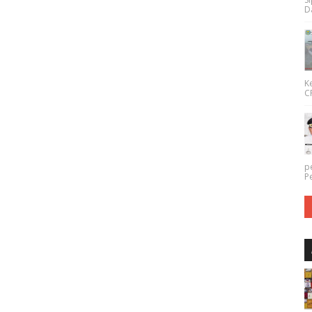
Da
K
CP
p
P