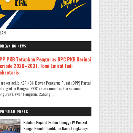
KLAN
BREAKING NEWS
PP PKB Tetapkan Pengurus DPC PKB Kerinci
eriode 2026–2031, Tomi Emiral Jadi
ekretaris
arakerinci.id,KERINCI- Dewan Pengurus Pusat (DPP) Partai
ebangkitan Bangsa (PKB) resmi menetapkan susunan
ngurus Dewan Pengurus Cabang ...
POPULAR POSTS
Puluhan Pejabat Eselon II hingga IV Pemkot
Sungai Penuh Dilantik, Ini Nama Lengkapnya