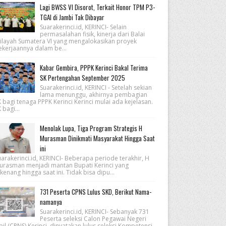
Lagi BWSS VI Disorot, Terkait Honor TPM P3-
TGAI di Jambi Tak Dibayar
Suarakerinci.id, KERINCI- Selain
permasalahan fisik, kinerja dari Balai
ilayah Sumatera VI yang mengalokasikan proyek
ekerjaannya dalam be...
Kabar Gembira, PPPK Kerinci Bakal Terima
SK Pertengahan September 2025
Suarakerinci.id, KERINCI - Setelah sekian
lama menunggu, akhirnya pembagian
 bagi tenaga PPPK Kerinci Kerinci mulai ada kejelasan.
 bagi...
Menolak Lupa, Tiga Program Strategis H
Murasman Dinikmati Masyarakat Hingga Saat
ini
arakerinci.id, KERINCI- Beberapa periode terakhir, H
urasman menjadi mantan Bupati Kerinci yang
kenang hingga saat ini. Tidak bisa dipu...
731 Peserta CPNS Lulus SKD, Berikut Nama-
namanya
Suarakerinci.id, KERINCI- Sebanyak 731
Peserta seleksi Calon Pegawai Negeri
pil (CPNS) Kerinci, dinyatakan lulus seleksi Kompetensi