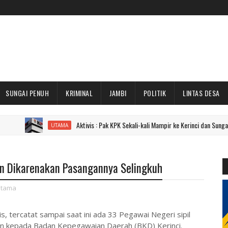
SUNGAI PENUH
KRIMINAL
JAMBI
POLITIK
LINTAS DESA
Aktivis : Pak KPK Sekali-kali Mampir ke Kerinci dan Sungai Penuh Dong!
UTAMA
an Dikarenakan Pasangannya Selingkuh
tama
s, tercatat sampai saat ini ada 33 Pegawai Negeri sipil
ian kepada Badan Kepegawaian Daerah (BKD) Kerinci.