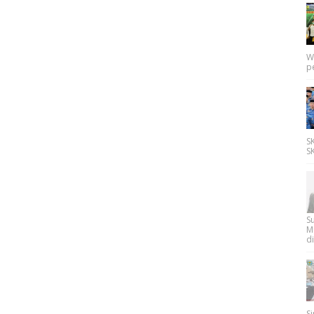
W
p
SK
SK
Su
M
di
Si