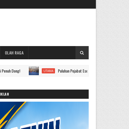
OLAH RAGA
Puluhan Pejabat Eselon II hingga IV Pemkot Sungai Penuh Dila
UTAMA
IKLAN