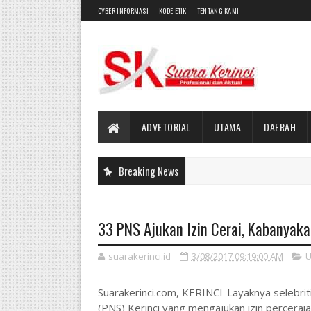
CYBER INFORMASI
KODE ETIK
TENTANG KAMI
ADVETORIAL
UTAMA
DAERAH
Breaking News
33 PNS Ajukan Izin Cerai, Kabanyak
suarakerinci.id
3/08/2017 09:19:00 AM
U
Suarakerinci.com, KERINCI-Layaknya selebriti
(PNS) Kerinci yang mengajukan izin percera