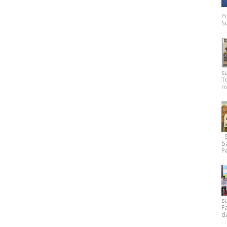
P
Su
s
T
m
Su
b
Pe
su
F
d