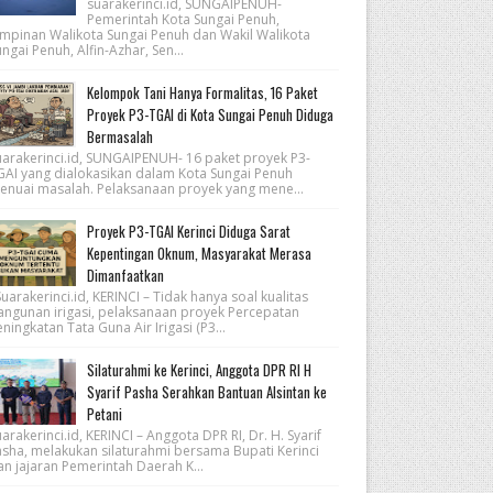
suarakerinci.id, SUNGAIPENUH-
Pemerintah Kota Sungai Penuh,
impinan Walikota Sungai Penuh dan Wakil Walikota
ngai Penuh, Alfin-Azhar, Sen...
Kelompok Tani Hanya Formalitas, 16 Paket
Proyek P3-TGAI di Kota Sungai Penuh Diduga
Bermasalah
uarakerinci.id, SUNGAIPENUH- 16 paket proyek P3-
GAI yang dialokasikan dalam Kota Sungai Penuh
enuai masalah. Pelaksanaan proyek yang mene...
Proyek P3-TGAI Kerinci Diduga Sarat
Kepentingan Oknum, Masyarakat Merasa
Dimanfaatkan
arakerinci.id, KERINCI – Tidak hanya soal kualitas
angunan irigasi, pelaksanaan proyek Percepatan
ningkatan Tata Guna Air Irigasi (P3...
Silaturahmi ke Kerinci, Anggota DPR RI H
Syarif Pasha Serahkan Bantuan Alsintan ke
Petani
arakerinci.id, KERINCI – Anggota DPR RI, Dr. H. Syarif
asha, melakukan silaturahmi bersama Bupati Kerinci
an jajaran Pemerintah Daerah K...