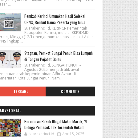
sar ...
Pemkab Kerinci Umumkan Hasil Seleksi
CPNS, Berikut Nama Peserta yang lulus
Suarakerinci.id, KERINCI- Pemerintah
Kabupaten Kerinci, melalui BKPSDMD
erinci, Minggu (12/1) mengumumkan hasil seleksi Akhir
NS lingkup ...
Stagnan, Pemkot Sungai Penuh Bisa Lumpuh
di Tangan Pejabat Galau
Suarakerinci.id, SUNGAI PENUH –
Agustus 2025 menjadi titik awal
enentuan arah kepemimpinan Alfin-Azhar di
emerintah Kota Sungai Penuh. Nam...
TERBARU
COMMENTS
ADVETORIAL
Peredaran Rokok Illegal Makin Marak, YI
Diduga Pemasok Tak Tersentuh Hukum
suarakerinci.id
Apr 15, 2025