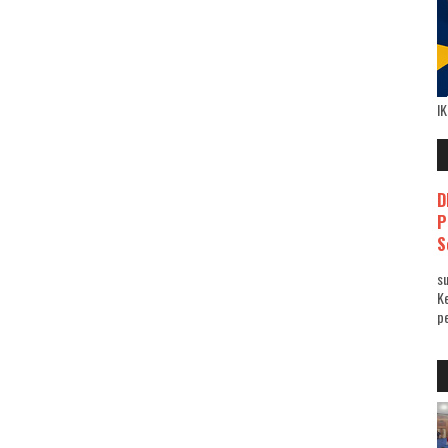
I
D
P
S
su
K
pe