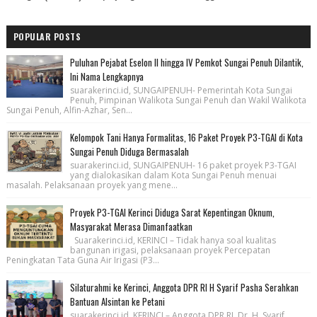
POPULAR POSTS
Puluhan Pejabat Eselon II hingga IV Pemkot Sungai Penuh Dilantik,
Ini Nama Lengkapnya
suarakerinci.id, SUNGAIPENUH- Pemerintah Kota Sungai
Penuh, Pimpinan Walikota Sungai Penuh dan Wakil Walikota
Sungai Penuh, Alfin-Azhar, Sen...
Kelompok Tani Hanya Formalitas, 16 Paket Proyek P3-TGAI di Kota
Sungai Penuh Diduga Bermasalah
suarakerinci.id, SUNGAIPENUH- 16 paket proyek P3-TGAI
yang dialokasikan dalam Kota Sungai Penuh menuai
masalah. Pelaksanaan proyek yang mene...
Proyek P3-TGAI Kerinci Diduga Sarat Kepentingan Oknum,
Masyarakat Merasa Dimanfaatkan
Suarakerinci.id, KERINCI – Tidak hanya soal kualitas
bangunan irigasi, pelaksanaan proyek Percepatan
Peningkatan Tata Guna Air Irigasi (P3...
Silaturahmi ke Kerinci, Anggota DPR RI H Syarif Pasha Serahkan
Bantuan Alsintan ke Petani
suarakerinci.id, KERINCI – Anggota DPR RI, Dr. H. Syarif