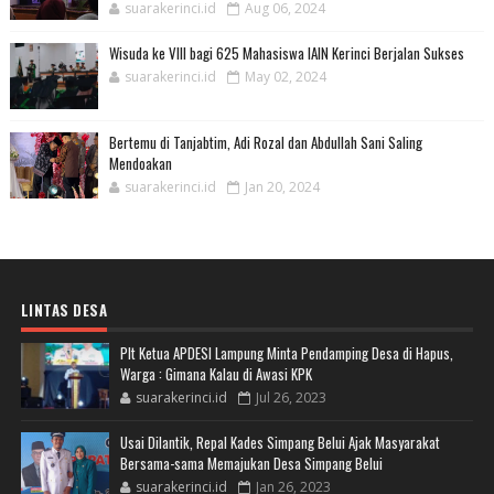
suarakerinci.id
Aug 06, 2024
Wisuda ke VIII bagi 625 Mahasiswa IAIN Kerinci Berjalan Sukses
suarakerinci.id
May 02, 2024
Bertemu di Tanjabtim, Adi Rozal dan Abdullah Sani Saling
Mendoakan
suarakerinci.id
Jan 20, 2024
LINTAS DESA
Plt Ketua APDESI Lampung Minta Pendamping Desa di Hapus,
Warga : Gimana Kalau di Awasi KPK
suarakerinci.id
Jul 26, 2023
Usai Dilantik, Repal Kades Simpang Belui Ajak Masyarakat
Bersama-sama Memajukan Desa Simpang Belui
suarakerinci.id
Jan 26, 2023