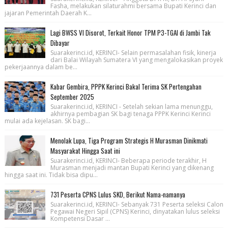
Fasha, melakukan silaturahmi bersama Bupati Kerinci dan
jajaran Pemerintah Daerah K...
Lagi BWSS VI Disorot, Terkait Honor TPM P3-TGAI di Jambi Tak
Dibayar
Suarakerinci.id, KERINCI- Selain permasalahan fisik, kinerja
dari Balai Wilayah Sumatera VI yang mengalokasikan proyek
pekerjaannya dalam be...
Kabar Gembira, PPPK Kerinci Bakal Terima SK Pertengahan
September 2025
Suarakerinci.id, KERINCI - Setelah sekian lama menunggu,
akhirnya pembagian SK bagi tenaga PPPK Kerinci Kerinci
mulai ada kejelasan. SK bagi...
Menolak Lupa, Tiga Program Strategis H Murasman Dinikmati
Masyarakat Hingga Saat ini
Suarakerinci.id, KERINCI- Beberapa periode terakhir, H
Murasman menjadi mantan Bupati Kerinci yang dikenang
hingga saat ini. Tidak bisa dipu...
731 Peserta CPNS Lulus SKD, Berikut Nama-namanya
Suarakerinci.id, KERINCI- Sebanyak 731 Peserta seleksi Calon
Pegawai Negeri Sipil (CPNS) Kerinci, dinyatakan lulus seleksi
Kompetensi Dasar ...