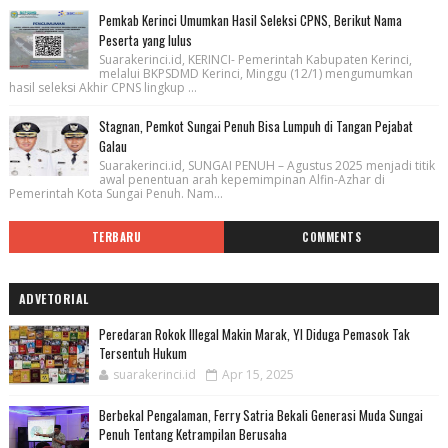
Pemkab Kerinci Umumkan Hasil Seleksi CPNS, Berikut Nama
Peserta yang lulus
Suarakerinci.id, KERINCI- Pemerintah Kabupaten Kerinci,
melalui BKPSDMD Kerinci, Minggu (12/1) mengumumkan
hasil seleksi Akhir CPNS lingkup ...
Stagnan, Pemkot Sungai Penuh Bisa Lumpuh di Tangan Pejabat
Galau
Suarakerinci.id, SUNGAI PENUH – Agustus 2025 menjadi titik
awal penentuan arah kepemimpinan Alfin-Azhar di
Pemerintah Kota Sungai Penuh. Nam...
TERBARU
COMMENTS
ADVETORIAL
Peredaran Rokok Illegal Makin Marak, YI Diduga Pemasok Tak
Tersentuh Hukum
suarakerinci.id
Apr 15, 2025
Berbekal Pengalaman, Ferry Satria Bekali Generasi Muda Sungai
Penuh Tentang Ketrampilan Berusaha