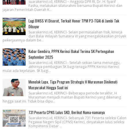
suarakerinci.id, KERINCI – Anggota DPR RI, Dr. H. Syarif
Fasha, melakukan silaturahmi bersama Bupati Kerinci dan
jajaran Pemerintah Daerah K...
Lagi BWSS VI Disorot, Terkait Honor TPM P3-TGAI di Jambi Tak
Dibayar
Suarakerinci.id, KERINCI- Selain permasalahan fisik, kinerja
dari Balai Wilayah Sumatera VI yang mengalokasikan proyek
pekerjaannya dalam be...
Kabar Gembira, PPPK Kerinci Bakal Terima SK Pertengahan
September 2025
Suarakerinci.id, KERINCI - Setelah sekian lama menunggu,
akhirnya pembagian SK bagi tenaga PPPK Kerinci Kerinci
mulai ada kejelasan. SK bagi...
Menolak Lupa, Tiga Program Strategis H Murasman Dinikmati
Masyarakat Hingga Saat ini
Suarakerinci.id, KERINCI- Beberapa periode terakhir, H
Murasman menjadi mantan Bupati Kerinci yang dikenang
hingga saat ini. Tidak bisa dipu...
731 Peserta CPNS Lulus SKD, Berikut Nama-namanya
Suarakerinci.id, KERINCI- Sebanyak 731 Peserta seleksi Calon
Pegawai Negeri Sipil (CPNS) Kerinci, dinyatakan lulus seleksi
Kompetensi Dasar ...