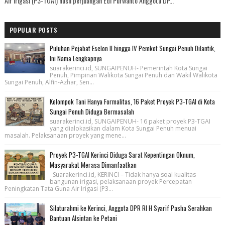
Air Irigasi (P3-TGAI) hasil perjuangan Edi Purwanto Anggota DP...
POPULAR POSTS
Puluhan Pejabat Eselon II hingga IV Pemkot Sungai Penuh Dilantik,
Ini Nama Lengkapnya
suarakerinci.id, SUNGAIPENUH- Pemerintah Kota Sungai
Penuh, Pimpinan Walikota Sungai Penuh dan Wakil Walikota
Sungai Penuh, Alfin-Azhar, Sen...
Kelompok Tani Hanya Formalitas, 16 Paket Proyek P3-TGAI di Kota
Sungai Penuh Diduga Bermasalah
suarakerinci.id, SUNGAIPENUH- 16 paket proyek P3-TGAI
yang dialokasikan dalam Kota Sungai Penuh menuai
masalah. Pelaksanaan proyek yang mene...
Proyek P3-TGAI Kerinci Diduga Sarat Kepentingan Oknum,
Masyarakat Merasa Dimanfaatkan
Suarakerinci.id, KERINCI – Tidak hanya soal kualitas
bangunan irigasi, pelaksanaan proyek Percepatan
Peningkatan Tata Guna Air Irigasi (P3...
Silaturahmi ke Kerinci, Anggota DPR RI H Syarif Pasha Serahkan
Bantuan Alsintan ke Petani