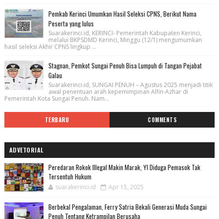
Pemkab Kerinci Umumkan Hasil Seleksi CPNS, Berikut Nama
Peserta yang lulus
Suarakerinci.id, KERINCI- Pemerintah Kabupaten Kerinci,
melalui BKPSDMD Kerinci, Minggu (12/1) mengumumkan
hasil seleksi Akhir CPNS lingkup ...
Stagnan, Pemkot Sungai Penuh Bisa Lumpuh di Tangan Pejabat
Galau
Suarakerinci.id, SUNGAI PENUH – Agustus 2025 menjadi titik
awal penentuan arah kepemimpinan Alfin-Azhar di
Pemerintah Kota Sungai Penuh. Nam...
TERBARU
COMMENTS
ADVETORIAL
Peredaran Rokok Illegal Makin Marak, YI Diduga Pemasok Tak
Tersentuh Hukum
suarakerinci.id
Apr 15, 2025
Berbekal Pengalaman, Ferry Satria Bekali Generasi Muda Sungai
Penuh Tentang Ketrampilan Berusaha