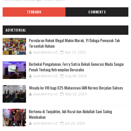
TERBARU
COMMENTS
ADVETORIAL
Peredaran Rokok Illegal Makin Marak, YI Diduga Pemasok Tak
Tersentuh Hukum
suarakerinci.id
Apr 15, 2025
Berbekal Pengalaman, Ferry Satria Bekali Generasi Muda Sungai
Penuh Tentang Ketrampilan Berusaha
suarakerinci.id
Aug 06, 2024
Wisuda ke VIII bagi 625 Mahasiswa IAIN Kerinci Berjalan Sukses
suarakerinci.id
May 02, 2024
Bertemu di Tanjabtim, Adi Rozal dan Abdullah Sani Saling
Mendoakan
suarakerinci.id
Jan 20, 2024