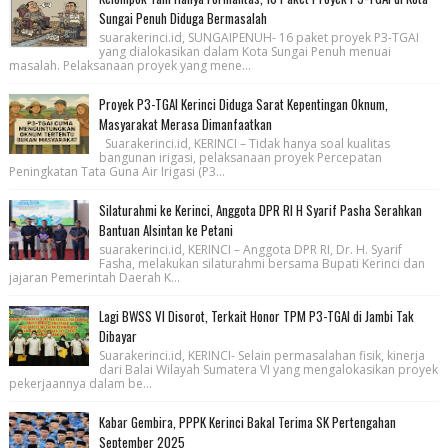
Sungai Penuh Diduga Bermasalah
suarakerinci.id, SUNGAIPENUH- 16 paket proyek P3-TGAI
yang dialokasikan dalam Kota Sungai Penuh menuai
masalah. Pelaksanaan proyek yang mene...
Proyek P3-TGAI Kerinci Diduga Sarat Kepentingan Oknum,
Masyarakat Merasa Dimanfaatkan
Suarakerinci.id, KERINCI – Tidak hanya soal kualitas
bangunan irigasi, pelaksanaan proyek Percepatan
Peningkatan Tata Guna Air Irigasi (P3...
Silaturahmi ke Kerinci, Anggota DPR RI H Syarif Pasha Serahkan
Bantuan Alsintan ke Petani
suarakerinci.id, KERINCI – Anggota DPR RI, Dr. H. Syarif
Fasha, melakukan silaturahmi bersama Bupati Kerinci dan
jajaran Pemerintah Daerah K...
Lagi BWSS VI Disorot, Terkait Honor TPM P3-TGAI di Jambi Tak
Dibayar
Suarakerinci.id, KERINCI- Selain permasalahan fisik, kinerja
dari Balai Wilayah Sumatera VI yang mengalokasikan proyek
pekerjaannya dalam be...
Kabar Gembira, PPPK Kerinci Bakal Terima SK Pertengahan
September 2025