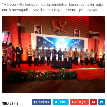
"Harapan kita kedepan, dunia pendidikan kerinci semakin maju,
untuk mewujudkan visi dan misi Bupati Kerinci,"jelasnya.(oq)
Facebook
Twitter
Google+
SHARE THIS