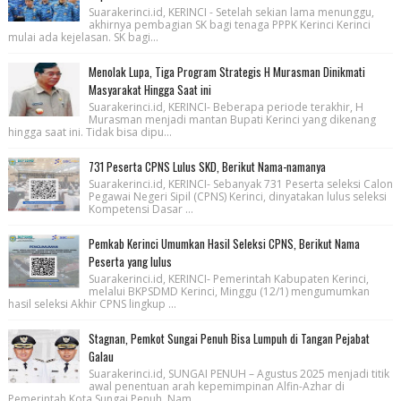
Suarakerinci.id, KERINCI - Setelah sekian lama menunggu,
akhirnya pembagian SK bagi tenaga PPPK Kerinci Kerinci
mulai ada kejelasan. SK bagi...
Menolak Lupa, Tiga Program Strategis H Murasman Dinikmati
Masyarakat Hingga Saat ini
Suarakerinci.id, KERINCI- Beberapa periode terakhir, H
Murasman menjadi mantan Bupati Kerinci yang dikenang
hingga saat ini. Tidak bisa dipu...
731 Peserta CPNS Lulus SKD, Berikut Nama-namanya
Suarakerinci.id, KERINCI- Sebanyak 731 Peserta seleksi Calon
Pegawai Negeri Sipil (CPNS) Kerinci, dinyatakan lulus seleksi
Kompetensi Dasar ...
Pemkab Kerinci Umumkan Hasil Seleksi CPNS, Berikut Nama
Peserta yang lulus
Suarakerinci.id, KERINCI- Pemerintah Kabupaten Kerinci,
melalui BKPSDMD Kerinci, Minggu (12/1) mengumumkan
hasil seleksi Akhir CPNS lingkup ...
Stagnan, Pemkot Sungai Penuh Bisa Lumpuh di Tangan Pejabat
Galau
Suarakerinci.id, SUNGAI PENUH – Agustus 2025 menjadi titik
awal penentuan arah kepemimpinan Alfin-Azhar di
Pemerintah Kota Sungai Penuh. Nam...