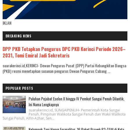
IKLAN
BREAKING NEWS
DPP PKB Tetapkan Pengurus DPC PKB Kerinci Periode 2026–
2031, Tomi Emiral Jadi Sekretaris
suarakerinci.id,KERINCI- Dewan Pengurus Pusat (DPP) Partai Kebangkitan Bangsa
(PKB) resmi menetapkan susunan pengurus Dewan Pengurus Cabang ...
POPULAR POSTS
Puluhan Pejabat Eselon II hingga IV Pemkot Sungai Penuh Dilantik,
Ini Nama Lengkapnya
suarakerinci.id, SUNGAIPENUH- Pemerintah Kota Sungai
Penuh, Pimpinan Walikota Sungai Penuh dan Wakil Walikota
Sungai Penuh, Alfin-Azhar, Sen...
Kelompok Tani Hanya Formalitas, 16 Paket Proyek P3-TGAI di Kota