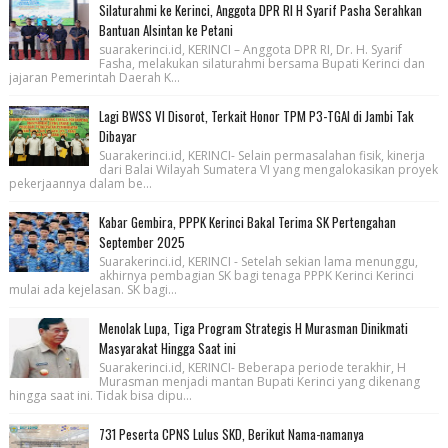
Silaturahmi ke Kerinci, Anggota DPR RI H Syarif Pasha Serahkan
Bantuan Alsintan ke Petani
suarakerinci.id, KERINCI – Anggota DPR RI, Dr. H. Syarif
Fasha, melakukan silaturahmi bersama Bupati Kerinci dan
jajaran Pemerintah Daerah K...
Lagi BWSS VI Disorot, Terkait Honor TPM P3-TGAI di Jambi Tak
Dibayar
Suarakerinci.id, KERINCI- Selain permasalahan fisik, kinerja
dari Balai Wilayah Sumatera VI yang mengalokasikan proyek
pekerjaannya dalam be...
Kabar Gembira, PPPK Kerinci Bakal Terima SK Pertengahan
September 2025
Suarakerinci.id, KERINCI - Setelah sekian lama menunggu,
akhirnya pembagian SK bagi tenaga PPPK Kerinci Kerinci
mulai ada kejelasan. SK bagi...
Menolak Lupa, Tiga Program Strategis H Murasman Dinikmati
Masyarakat Hingga Saat ini
Suarakerinci.id, KERINCI- Beberapa periode terakhir, H
Murasman menjadi mantan Bupati Kerinci yang dikenang
hingga saat ini. Tidak bisa dipu...
731 Peserta CPNS Lulus SKD, Berikut Nama-namanya