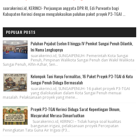
suarakerinci.id, KERINCI- Perjuangan anggota DPR RI, Edi Purwanto bagi
Kabupaten Kerinci dengan mengalokasikan puluhan paket proyek P3-TGAI ...
POPULAR POSTS
Puluhan Pejabat Eselon II hingga IV Pemkot Sungai Penuh Dilantik,
Ini Nama Lengkapnya
suarakerinci.id, SUNGAIPENUH- Pemerintah Kota Sungai
Penuh, Pimpinan Walikota Sungai Penuh dan Wakil Walikota
Sungai Penuh, Alfin-Azhar, Sen...
Kelompok Tani Hanya Formalitas, 16 Paket Proyek P3-TGAI di Kota
Sungai Penuh Diduga Bermasalah
suarakerinci.id, SUNGAIPENUH- 16 paket proyek P3-TGAI
yang dialokasikan dalam Kota Sungai Penuh menuai
masalah. Pelaksanaan proyek yang mene...
Proyek P3-TGAI Kerinci Diduga Sarat Kepentingan Oknum,
Masyarakat Merasa Dimanfaatkan
Suarakerinci.id, KERINCI – Tidak hanya soal kualitas
bangunan irigasi, pelaksanaan proyek Percepatan
Peningkatan Tata Guna Air Irigasi (P3...