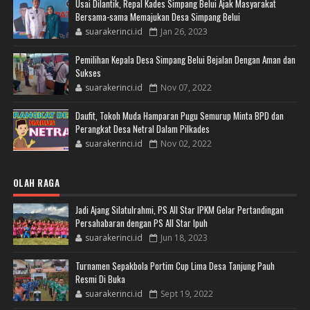
Usai Dilantik, Repal Kades Simpang Belui Ajak Masyarakat
Bersama-sama Memajukan Desa Simpang Belui
suarakerinci.id
Jan 26, 2023
Pemilihan Kepala Desa Simpang Belui Bejalan Dengan Aman dan
Sukses
suarakerinci.id
Nov 07, 2022
Daufit, Tokoh Muda Hamparan Pugu Semurup Minta BPD dan
Perangkat Desa Netral Dalam Pilkades
suarakerinci.id
Nov 02, 2022
OLAH RAGA
Jadi Ajang Silatulrahmi, PS All Star IPKM Gelar Pertandingan
Persahabaran dengan PS All Star Ipuh
suarakerinci.id
Jun 18, 2023
Turnamen Sepakbola Portim Cup Lima Desa Tanjung Pauh
Resmi Di Buka
suarakerinci.id
Sept 19, 2022