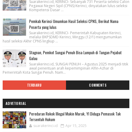
Suarakerinci.id, KERINCI- Sebanyak 731 Peserta seleksi Calon
Pegawai Negeri Sipil (CPNS) Kerinci, dinyatakan lulus seleksi
Kompetensi Dasar ...
Pemkab Kerinci Umumkan Hasil Seleksi CPNS, Berikut Nama
Peserta yang lulus
Suarakerinci.id, KERINCI- Pemerintah Kabupaten Kerinci,
melalui BKPSDMD Kerinci, Minggu (12/1) mengumumkan
hasil seleksi Akhir CPNS lingkup ...
Stagnan, Pemkot Sungai Penuh Bisa Lumpuh di Tangan Pejabat
Galau
Suarakerinci.id, SUNGAI PENUH – Agustus 2025 menjadi titik
awal penentuan arah kepemimpinan Alfin-Azhar di
Pemerintah Kota Sungai Penuh. Nam...
TERBARU
COMMENTS
ADVETORIAL
Peredaran Rokok Illegal Makin Marak, YI Diduga Pemasok Tak
Tersentuh Hukum
suarakerinci.id
Apr 15, 2025